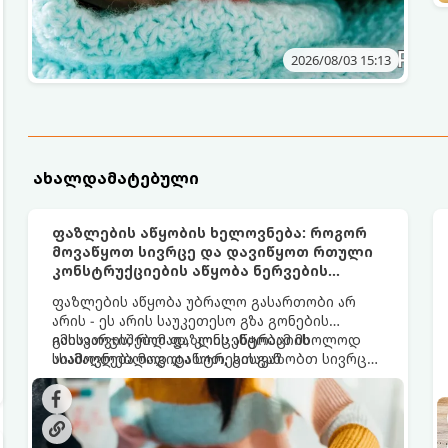
2026/08/03 15:13
ახალდამატებული
ფაზლების აწყობის ხელოვნება: როგორ
მოვაწყოთ სივრცე და დავიწყოთ რთული
კონსტრუქციების აწყობა ნერვების
მოშლის გარეშე
ფაზლების აწყობა უბრალო გასართობი არ
არის - ეს არის საუკეთესო გზა გონების
გასავარჯიშებლად, კონცენტრაციის
იმისათვის, რომ ფაზლის აწყობამ მხოლოდ
ასამაღლებლად და სტრესისგან
სიამოვნება მოგიტანოთ, გთავაზობთ სივრცის
განსატვირთად. თუმცა, როდესაც საქმე 1000
ორგანიზებისა და ეფექტური აწყობის ნაცად
ან მეტ დეტალიან რთულ გამოსახულებას
მეთოდებს.
ეხება, პროცესი შესაძლოა ქაოსურ, გაჭიმულ
და ნერვებისმომშლელ პროცესად იქცეს, თუ