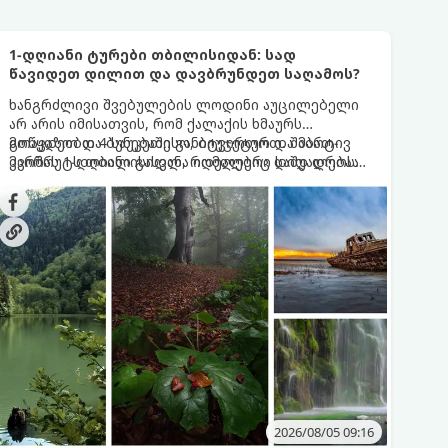
1-დღიანი ტურები თბილისიდან: სად
წავიდეთ დილით და დავბრუნდეთ საღამოს?
ხანგრძლივი შვებულების ლოდინი აუცილებელი
არ არის იმისათვის, რომ ქალაქის ხმაურს
მოწყდეთ და ბუნებაში განიტვირთოთ. შაბათ-
გთავაზობთ 4 საუკეთესო, ბიუჯეტურ და მარტივ
კვირას 1-დღიანი გასვლა იდეალური საშუალებაა
მარშრუტს თბილისიდან, რომლებიც დიდ დროსა
ენერგიის აღსადგენად - დილით გადიხართ,
და ფინანსებს არ მოითხოვს.
მთელ დღეს სუფთა ჰაერზე ატარებთ, საღამოს კი
უკვე საკუთარ საწოლში გძინავთ.
2026/08/05 09:16