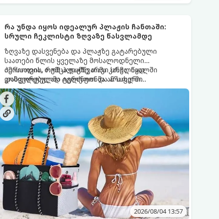
რა უნდა იყოს იდეალურ პლაჟის ჩანთაში:
სრული ჩეკლისტი ზღვაზე წასვლამდე
ზღვაზე დასვენება და პლაჟზე გატარებული
საათები წლის ყველაზე მოსალოდნელი
პერიოდია, თუმცა დამწვარმა კანმა, წყალში
იმისათვის, რომ პლაჟზე თავი სრულიად
დასველებულმა ტელეფონმა ან სახლში
კომფორტულად იგრძნოთ და არაფერი
დარჩენილმა საჭირო ნივთებმა შესაძლოა
გამოგრჩეთ, შევადგინეთ იდეალური პლაჟის
დასვენების განწყობა საგრძნობლად
ჩანთის სრული ჩეკლისტი.
გაგიფუჭოთ.
2026/08/04 13:57