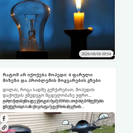
2026/08/06 09:54
რატომ არ იქოქება მოპედი: 4 ფარული
მიზეზი და პრობლემის მოგვარების გზები
დილას, როცა სადმე გეჩქარებათ, მოპედის
დაქოქვის უშედეგო მცდელობაზე უფრო
გაღიზიანებადი ცოტა რამ არის. თუ სტარტერის
ორთვლიანი ტექნიკის გაუმართაობის მიზეზები
დაჭერისას ან კიკ-სტარტერის (ფეხის
უმეტესად 4 ძირითად კვანძთან არის
სატერფულის) დაწოლისას ძრავი არ რეაგირებს,
დაკავშირებული. განვიხილოთ, როგორ იჩენს
პანიკა საჭირო არ არის.
თავს ეს პრობლემები და როგორ მოვაგვაროთ
ისინი.