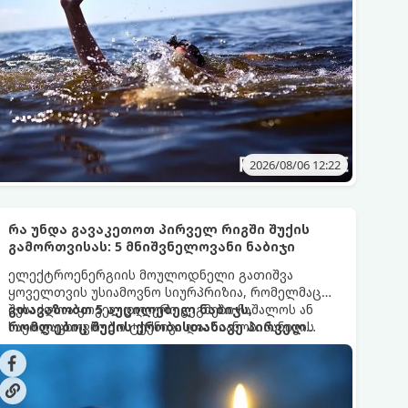
2026/08/06 12:22
რა უნდა გავაკეთოთ პირველ რიგში შუქის
გამორთვისას: 5 მნიშვნელოვანი ნაბიჯი
ელექტროენერგიის მოულოდნელი გათიშვა
ყოველთვის უსიამოვნო სიურპრიზია, რომელმაც
შესაძლოა ყოველდღიური გეგმები ჩაშალოს ან
გთავაზობთ 5 აუცილებელ ნაბიჯს,
საყოფაცხოვრებო ტექნიკა დააზიანოს. პანიკის
რომლებიც შუქის ქრობისთანავე პირველ
თავიდან ასაცილებლად და საკუთარი სახლის
რიგში უნდა გადადგათ:
უსაფრთხოების უზრუნველსაყოფად,
მნიშვნელოვანია იცოდეთ მოქმედების ზუსტი
თანმიმდევრობა.