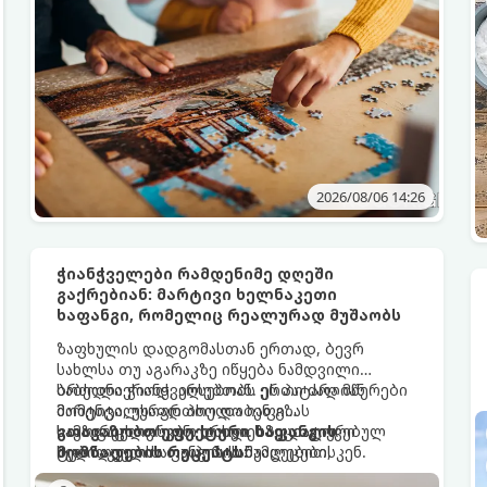
სწორ ტაქტიკას არ გამოიყენებთ.
2026/08/06 14:26
ჭიანჭველები რამდენიმე დღეში
გაქრებიან: მარტივი ხელნაკეთი
ხაფანგი, რომელიც რეალურად მუშაობს
ზაფხულის დადგომასთან ერთად, ბევრ
სახლსა თუ აგარაკზე იწყება ნამდვილი
ბრძოლა ჭიანჭველებთან. ეს პატარა მწერები
საბედნიეროდ, არსებობს ერთი ძალიან
მომენტალურად პოულობენ გზას
მარტივი, უსაფრთხო და იაფი
სამზარეულოსკენ, დახლებზე დატოვებულ
საყოფაცხოვრებო ხრიკი. სპეციალური
გთავაზობთ ეფექტური ხაფანგის
ტკბილეულსა თუ პურის ნამცეცებისკენ.
ხელნაკეთი ხაფანგის საშუალებით,
მომზადების რეცეპტს:
მართალია, ბაზარზე უამრავი ქიმიური სპრეი
ჭიანჭველების მთელ კოლონიას სულ