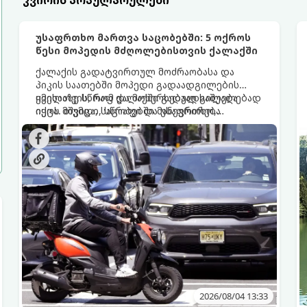
კვირის პოპულარულები
უსაფრთხო მართვა საცობებში: 5 ოქროს
წესი მოპედის მძღოლებისთვის ქალაქში
ქალაქის გადატვირთულ მოძრაობასა და
პიკის საათებში მოპედი გადაადგილების
ყველაზე სწრაფ და მოხერხებულ საშუალებად
იმისათვის, რომ ქალაქში გადაადგილება
იქცა. თუმცა, საცობებში მანევრირება
იყოს მშვიდი, სწრაფი და უსაფრთხო,
სერიოზულ ყურადღებასა და სიფრთხილეს
გთავაზობთ 5 ოქროს წესს, რომელიც
მოითხოვს - ორთვლიანი ტრანსპორტი
თითოეულმა მოპედის მძღოლმა უნდა
ავტომობილებთან შედარებით ბევრად
გაითვალისწინოს.
მოწყვლადია.
2026/08/04 13:33