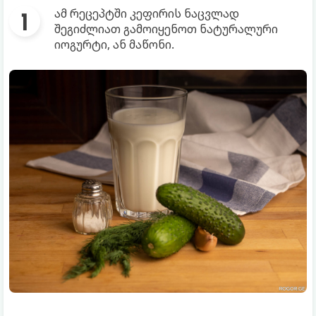
ამ რეცეპტში კეფირის ნაცვლად
შეგიძლიათ გამოიყენოთ ნატურალური
იოგურტი, ან მაწონი.