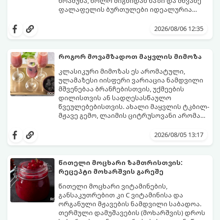
ხრაშუნა, ხოლო შიგნიდან ნაზი და მწვანე
ფალაფელის ბურთულები იდეალურია
პიტაში (არაბულ პურში) ჩასადებად,
ამ რეცეპტის მთავარი საიდუმლო იმაში
სალათებთან ერთად ან ტახინის (სესამის)
მდგომარეობს, რომ გამოიყენება
2026/08/06 12:35
სოუსთან მირთმევისთვის.
გამომშრალი და ჩამბალი მუხუდო და არა
დაკონსერვებული, რათა ბურთულებმა
შეწვისას ფორმა იდეალურად შეინარჩუნოს
როგორ მოვამზადოთ მაყვლის მიმოზა
და არ დაიშალოს.
მომზადების დრო: 20 წუთი (დამატებით
კლასიკური მიმოზას ეს არომატული,
მუხუდოს ჩალბობის დრო: 12-24 საათი)
ულამაზესი იისფერი ვარიაცია ნამდვილი
შეწვის დრო: 10–15 წუთი ულუფა: 20–24 ცალი
მშვენებაა ბრანჩებისთვის, უქმეების
ბურთულა (4–6 პორცია)
დილისთვის ან სადღესასწაულო
წვეულებებისთვის. ახალი მაყვლის ტკბილ-
მჟავე გემო, ლაიმის ციტრუსოვანი არომატი
და ცქრიალა ღვინის ბუშტუკები ქმნის
ეს სასმელი მზადდება სულ რაღაც 10 წუთში
საოცრად დახვეწილ და მაგრილებელ
და მის მომზადებას მინიმალური
2026/08/05 13:17
კოქტეილს.
ინგრედიენტები სჭირდება.
მომზადების დრო: 10 წუთი ულუფა: 4–6
პორცია
წითელი მოცხარი ზამთრისთვის:
რეცეპტი მოხარშვის გარეშე
წითელი მოცხარი ვიტამინების,
განსაკუთრებით კი C ვიტამინისა და
ორგანული მჟავების ნამდვილი საბადოა.
თერმული დამუშავების (მოხარშვის) დროს