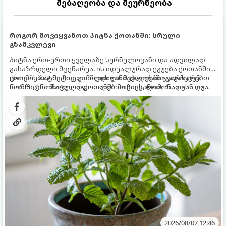
მებაღეობა და მეურნეობა
როგორ მოვიყვანოთ პიტნა ქოთანში: სრული
გზამკვლევი
პიტნა ერთ-ერთი ყველაზე სურნელოვანი და ადვილად
გასაზრდელი მცენარეა. ის იდეალურად ეგუება ქოთანში
ცხოვრებას, მეტიც, გამოცდილი მებაღეები გვირჩევენ,
ქოთნის პიტნა მთელი წლის განმავლობაში გაგახარებთ
რომ პიტნა მხოლოდ ქოთანში მოვიყვანოთ, რადგან ღია
ნორჩი, არომატული ფოთლებით ჩაის, ლიმონათისა თუ
გრუნტში (ბაღში) დარგვისას ის ფესვებით ძალიან
კერძებისთვის.
სწრაფად ვრცელდება და სხვა მცენარეებს ავიწროებს.
2026/08/07 12:46