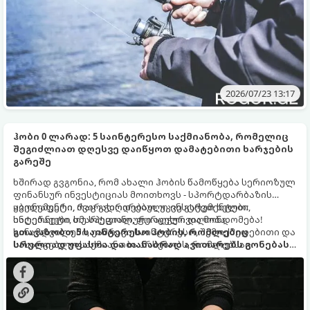
2026/07/23 13:17
ჰობი 0 ლარად: 5 საინტერესო საქმიანობა, რომელიც
შეგიძლიათ დღესვე დაიწყოთ დამატებითი ხარჯების
გარეშე
ხშირად გვგონია, რომ ახალი ჰობის წამოწყება სერიოზულ
ფინანსურ ინვესტიციას მოითხოვს - სპორტდარბაზის
აბონემენტი, ძვირადღირებული ინსტრუმენტები,
ყველაფერი, რაც გჭირდებათ, უკვე გაქვთ ხელთ:
საღებავები თუ სპეციალური აღჭურვილობა.
ინტერნეტი, სმარტფონი, ფურცელი და მონდომება!
სინამდვილეში, უამრავი საინტერესო, შემოქმედებითი და
გთავაზობთ 5 საინტერესო ჰობის, რომლებიც
სასარგებლო საქმიანობა არსებობს, რომლებსაც
სრულიად უფასოა და თანაბრად ავითარებს გონებასა
ნულოვანი ბიუჯეტით, პირდაპირ სახლში, დღესვე
და შემოქმედებით უნარებს.
შეგიძლიათ შეუდგეთ.