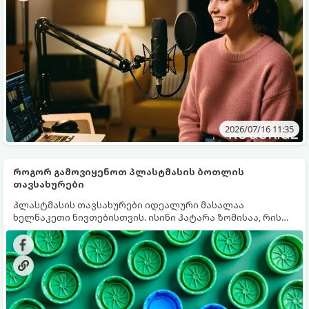
2026/07/16 11:35
როგორ გამოვიყენოთ პლასტმასის ბოთლის
თავსახურები
პლასტმასის თავსახურები იდეალური მასალაა
ხელნაკეთი ნივთებისთვის. ისინი პატარა ზომისაა, რის
გამოც მათი შენახვა ძალიან მარტივია, გვხვდება უამრავი
განსხვავებული ფერისა თუ ზომის და, რაც მთავარია,
სრულიად უფასოა. ასე რომ, ნუ იჩქარებთ მათ გადაგდებას
- აი, რისი დამზადება შეგიძლიათ მათგან!