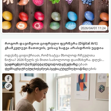
2026/04/01 11:24
როგორ დავიწყოთ ციფრული ფერწერა (Digital Art):
გზამკვლევი მათთვის, ვისაც ხატვა არასდროს უცდია
ოდესმე გიფიქრიათ, რომ ხატვა მხოლოდ რჩეულთა
ნიჭია? 2026 წელს ეს მითი საბოლოოდ დაიმსხვრა. დღეს
ხელოვნებაში შესასვლელად აღარ გჭირდებათ
ციფრული ხელოვნება (Digital Art) ყველაზე
ძვირადღირებული საღებავები, ტილოები ან წლების
დემოკრატიული სფეროა, სადაც ტექნოლოგია
განმავლობაში დახვეწილი აკადემიური ტექნიკა.
გეხმარებათ იმაში, რაც ადრე შეუძლებელი ჩანდა.
საკმარისია ერთი პლანშეტი, სტილუსი (ციფრული
კალამი) და მთავარი ინგრედიენტი — თქვენი სურვილი.