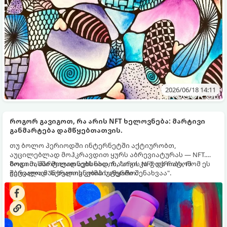
2026/06/18 14:11
როგორ გავიგოთ, რა არის NFT ხელოვნება: მარტივი
განმარტება დამწყებთათვის.
თუ ბოლო პერიოდში ინტერნეტში აქტიურობთ,
აუცილებლად მოჰკრავდით ყურს აბრევიატურას — NFT.
ზოგი მასში მილიონებს იხდის, ზოგი კი ფიქრობს, რომ ეს
მოდით, მარტივად ავხსნათ, რა არის NFT და რატომ
უბრალოდ "სურათის კომპიუტერში შენახვაა".
შეცვალა მან ხელოვნების სამყარო.