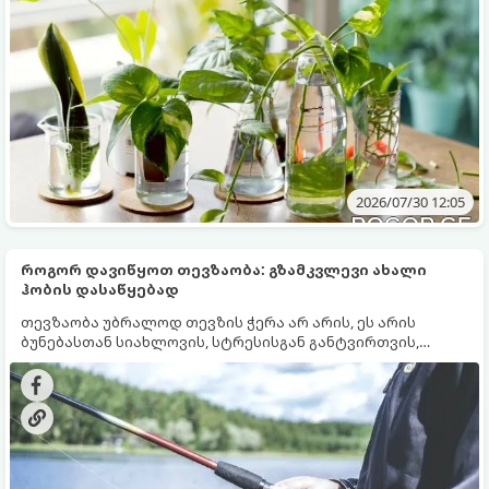
2026/07/30 12:05
როგორ დავიწყოთ თევზაობა: გზამკვლევი ახალი
ჰობის დასაწყებად
თევზაობა უბრალოდ თევზის ჭერა არ არის, ეს არის
ბუნებასთან სიახლოვის, სტრესისგან განტვირთვის,
მოთმინებისა და აზარტის საუკეთესო სინთეზი. თუ
გადაწყვიტეთ, რომ ეს მშვენიერი ჰობი წამოიწყოთ, თუმცა
არ იცით, საიდან დაიწყოთ და რა აღჭურვილობა
შეიძინოთ, ეს ამომწურავი გზამკვლევი სწორედ
თქვენთვისაა.