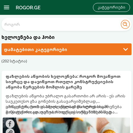
კატეგორიები
ხელოვნება და ჰობი
დამატებითი კატეგორიები
(202 სტატია)
ფაზლების აწყობის ხელოვნება: როგორ მოვაწყოთ
სივრცე და დავიწყოთ რთული კონსტრუქციების
აწყობა ნერვების მოშლის გარეშე
ფაზლების აწყობა უბრალო გასართობი არ არის - ეს არის
საუკეთესო გზა გონების გასავარჯიშებლად,
კონცენტრაციის ასამაღლებლად და სტრესისგან
იმისათვის, რომ ფაზლის აწყობამ მხოლოდ სიამოვნება
განსატვირთად. თუმცა, როდესაც საქმე 1000 ან მეტ
მოგიტანოთ, გთავაზობთ სივრცის ორგანიზებისა და
დეტალიან რთულ გამოსახულებას ეხება, პროცესი
ეფექტური აწყობის ნაცად მეთოდებს.
შესაძლოა ქაოსურ, გაჭიმულ და ნერვებისმომშლელ
პროცესად იქცეს, თუ სწორ ტაქტიკას არ გამოიყენებთ.