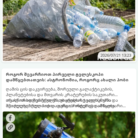
2026/07/21 13:23
როგორ შევარჩიოთ პირველი ტელესკოპი
დამწყებთათვის: ასტრონომია, როგორც ახალი ჰობი
ღამის ცის დაკვირვება, შორეული გალაქტიკების,
პლანეტებისა და მთვარის კრატერების საკუთარი
თვალით ხილვა ერთ-ერთი ყველაზე ჯადოსნური და
არასწორად შერჩეულმა, უხარისხო ტელესკოპმა
ამაღელვებელი ჰობია. თუმცა, როდესაც დამწყები
შეიძლება სრულიად დაკარგოს ინტერესი ამ საოცარი
ასტრონომი პირველი ტელესკოპის შერჩევას იწყებს,
სფეროსადმი. გთავაზობთ პრაქტიკულ გზამკვლევს, თუ
ხშირად იბნევა რთულ ტექნიკურ მახასიათებლებსა და
რას უნდა მიაქციოთ ყურადღება ყიდვისას და რისი
მარკეტინგულ ილუზიებში.
დანახვაა შესაძლებელი ჩვეულებრივი ეზოდან.