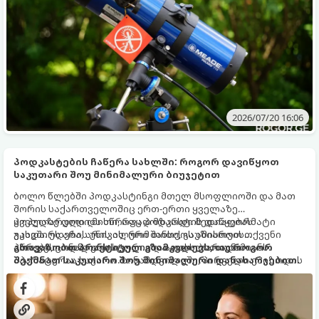
2026/07/20 16:06
პოდკასტების ჩაწერა სახლში: როგორ დავიწყოთ
საკუთარი შოუ მინიმალური ბიუჯეტით
ბოლო წლებში პოდკასტინგი მთელ მსოფლიოში და მათ
შორის საქართველოშიც ერთ-ერთი ყველაზე
პოპულარული და სწრაფად მზარდი მედიაფორმატი
ყველაზე დიდი მითი, რაც პოდკასტის დაწყებას
გახდა. ეს არის უნიკალური შანსი, გაუზიაროთ თქვენი
უკავშირდება, არის ის, რომ თითქოს ამისთვის
აზრები, ცოდნა ან ისტორიები ათასობით ადამიანს.
პროფესიონალური სტუდია და ათასლარიანი
გთავაზობთ პრაქტიკულ გზამკვლევს, თუ როგორ
აპარატურაა საჭირო. სინამდვილეში, პირველი ეპიზოდის
შექმნათ საკუთარი შოუ მინიმალური დანახარჯებით.
ჩაწერა სახლში, მინიმალური (ან თითქმის ნულოვანი)
ბიუჯეტითაც სრულიად შესაძლებელია.