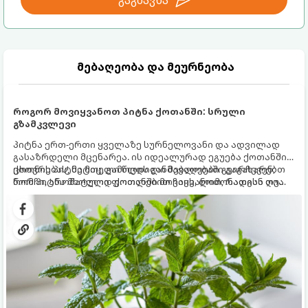
გაგზავნა
მებაღეობა და მეურნეობა
როგორ მოვიყვანოთ პიტნა ქოთანში: სრული
გზამკვლევი
პიტნა ერთ-ერთი ყველაზე სურნელოვანი და ადვილად
გასაზრდელი მცენარეა. ის იდეალურად ეგუება ქოთანში
ცხოვრებას, მეტიც, გამოცდილი მებაღეები გვირჩევენ,
ქოთნის პიტნა მთელი წლის განმავლობაში გაგახარებთ
რომ პიტნა მხოლოდ ქოთანში მოვიყვანოთ, რადგან ღია
ნორჩი, არომატული ფოთლებით ჩაის, ლიმონათისა თუ
გრუნტში (ბაღში) დარგვისას ის ფესვებით ძალიან
კერძებისთვის.
სწრაფად ვრცელდება და სხვა მცენარეებს ავიწროებს.