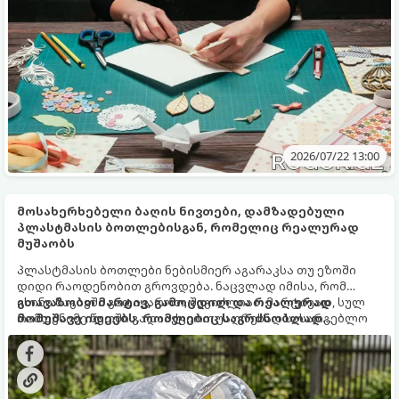
2026/07/22 13:00
მოსახერხებელი ბაღის ნივთები, დამზადებული
პლასტმასის ბოთლებისგან, რომელიც რეალურად
მუშაობს
პლასტმასის ბოთლები ნებისმიერ აგარაკსა თუ ეზოში
დიდი რაოდენობით გროვდება. ნაცვლად იმისა, რომ
ისინი ნაგავში გადაყაროთ, შეგიძლიათ მარტივად, სულ
გთავაზობთ მარტივ, გამოცდილ და რეალურად
რამდენიმე წუთში გადააქციოთ უაღრესად სასარგებლო
მომუშავე იდეებს, რომლებიც საგრძნობლად
და უფასო ბაღის ინვენტარად.
გაგიმარტივებთ ნაკვეთის მოვლასა და ყოველდღიურ
საქმეებს.