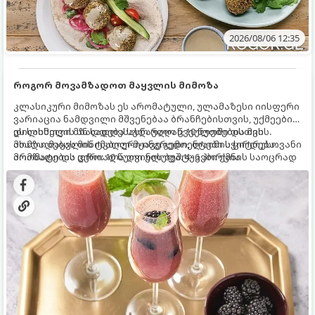
2026/08/06 12:35
როგორ მოვამზადოთ მაყვლის მიმოზა
კლასიკური მიმოზას ეს არომატული, ულამაზესი იისფერი
ვარიაცია ნამდვილი მშვენებაა ბრანჩებისთვის, უქმეების
დილისთვის ან სადღესასწაულო წვეულებებისთვის.
ეს სასმელი მზადდება სულ რაღაც 10 წუთში და მის
ახალი მაყვლის ტკბილ-მჟავე გემო, ლაიმის ციტრუსოვანი
მომზადებას მინიმალური ინგრედიენტები სჭირდება.
არომატი და ცქრიალა ღვინის ბუშტუკები ქმნის საოცრად
მომზადების დრო: 10 წუთი ულუფა: 4–6 პორცია
დახვეწილ და მაგრილებელ კოქტეილს.