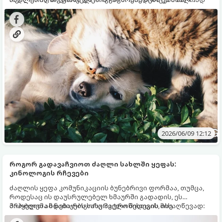
მიუდგებით. ამის შესახებ ცნობილმა ზოოფსიქოლოგმა
ბინადრებთან მის ურთიერთობაზე:
ისაუბრა.
2026/06/09 12:12
როგორ გადავაჩვიოთ ძაღლი სახლში ყეფას:
კინოლოგის რჩევები
ძაღლის ყეფა კომუნიკაციის ბუნებრივი ფორმაა, თუმცა,
როდესაც ის დაუსრულებელ ხმაურში გადადის, ეს
პრობლემა ხდება როგორც პატრონისთვის, ისე
მიჰყევით ამ ნაბიჯებს სასურველი შედეგის მისაღწევად:
მეზობლებისთვის. იმისათვის, რომ ძაღლი გადააჩვიოთ