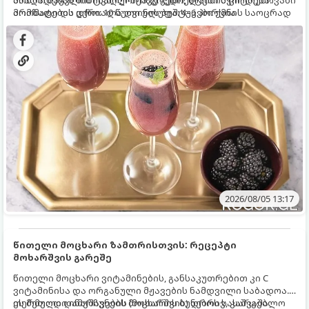
ახალი მაყვლის ტკბილ-მჟავე გემო, ლაიმის ციტრუსოვანი
მომზადებას მინიმალური ინგრედიენტები სჭირდება.
არომატი და ცქრიალა ღვინის ბუშტუკები ქმნის საოცრად
მომზადების დრო: 10 წუთი ულუფა: 4–6 პორცია
დახვეწილ და მაგრილებელ კოქტეილს.
2026/08/05 13:17
წითელი მოცხარი ზამთრისთვის: რეცეპტი
მოხარშვის გარეშე
წითელი მოცხარი ვიტამინების, განსაკუთრებით კი C
ვიტამინისა და ორგანული მჟავების ნამდვილი საბადოა.
თერმული დამუშავების (მოხარშვის) დროს სასარგებლო
ეს მეთოდი ინარჩუნებს მოცხარის ბუნებრივ, კაშკაშა