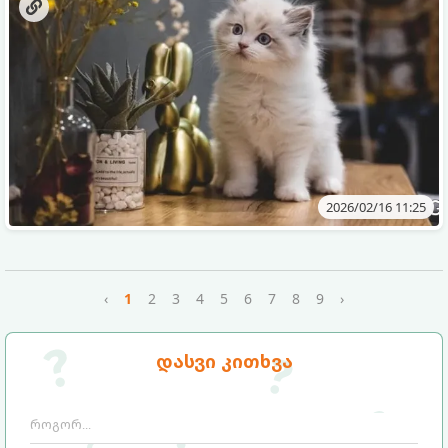
არის. მათი ქცევის გაგება დაგეხმარებათ თქვენს
ფუმფულა მეგობართან კავშირის გაძლიერებაში.
2026/02/16 11:25
‹
1
2
3
4
5
6
7
8
9
›
დასვი კითხვა