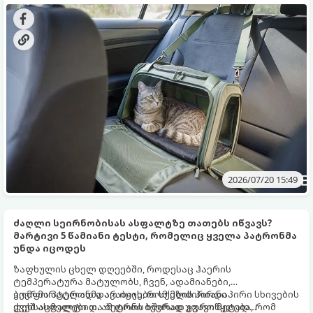
საფრთხეებთან იყოს დაკავშირებული.
ავტომოგზაურობისთვის.
2026/07/20 15:49
ძაღლი სეირნობისას ასფალტზე თათებს იწვავს?
მარტივი 5 წამიანი ტესტი, რომელიც ყველა პატრონმა
უნდა იცოდეს
ზაფხულის ცხელ დღეებში, როდესაც ჰაერის
ტემპერატურა მატულობს, ჩვენ, ადამიანები,
კომფორტულად დავაბიჯებთ სქელძირიანი
ბევრმა პატრონმა არ იცის, რომ მზის პირდაპირი სხივების
ფეხსაცმელებით. ამ დროს ხშირად გვავიწყდება, რომ
ქვეშ ასფალტი და ბეტონი ბევრად უფრო მეტად