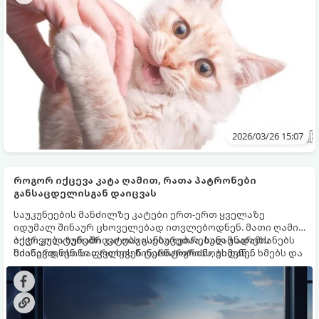
შევინარჩუნოთ.
2026/03/26 15:07
როგორ იქცევა კატა ღამით, რათა პატრონები
განსაცდელისგან დაიცვას
საუკუნეების მანძილზე კატები ერთ-ერთ ყველაზე
იდუმალ შინაურ ცხოველებად ითვლებოდნენ. მათი ღამის
აქტივობა ბუნებრივი თავისებურებაა, სანამ ადამიანებს
ბევრ კულტურაში კატებს განსაკუთრებულ უნარებს
სძინავთ, ისინი იკვლევენ ტერიტორიას, უსმენენ ხმებს და
მიაწერდნენ. საფრთხის წინასწარგრძნობიდან
პერიოდულად ამოწმებენ, ყველაფერი კარგადაა თუ არა
დაწყებული, სახლის ნეგატიური ენერგიისგან დაცვის
სახლში.
უნარით დამთავრებული. ბევრი მფლობელი ამჩნევს, რომ
ღამით მათი ფავორიტები სრულიად სხვანაირად
იქცევიან, ვიდრე დღისით. მათ შეუძლიათ დიდხანს იარონ
ბინაში, დაჟინებით უყურონ სიბნელეს ან მოულოდნელად