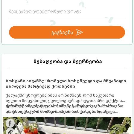
გაგზავნა
მებაღეობა და მეურნეობა
ბოსტანი აივანზე: რომელი ბოსტნეული და მწვანილი
იზრდება მარტივად ქოთნებში
ქალაქში ცხოვრება იმას არ ნიშნავს, რომ საკუთარი
ხელით მოყვანილი, ეკოლოგიურად სუფთა პროდუქტის
გემოზე უარი თქვათ. პატარა აივანიც კი საკმარისია
ქოთნებში მცენარეების მოშენება მარტივი, სასიამოვნო
იმისათვის, რომ მოიწყოთ მინი-ბოსტანი, საიდანაც
და ესთეტიკური ჰობია. მთავარია იცოდეთ, რომელი
ყოველდღიურად ახალ, არომატულ მწვანილსა და
კულტურები ეგუებიან ქოთნის პირობებს ყველაზე კარგად
ბოსტნეულს მოკრეფთ.
და როგორ მოუაროთ მათ სწორად.