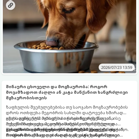
აშლილობა).
2026/07/23 13:59
შინაური ცხოველი და მოგზაურობა: როგორ
მოვამზადოთ ძაღლი ან კატა მანქანით ხანგრძლივი
მგზავრობისთვის
ზაფხულის შვებულებებისა თუ საოჯახო მოგზაურობების
დროს ოთხფეხა მეგობრის სახლში დატოვება ხშირად
გულს გვწყვეტს. ოთხფეხა ოჯახის წევრის წაყვანა
იმისათვის, რომ მგზავრობა როგორც თქვენთვის, ისე
შესანიშნავი იდეაა, თუმცა მანქანით ხანგრძლივი
თქვენი ოთხფეხა მეგობრისთვის კომფორტული და
მგზავრობა ცხოველისთვის შეიძლება დიდ სტრესთან,
უსაფრთხო აღმოჩნდეს, წინასწარი მომზადებაა საჭირო.
გთავაზობთ პროფესიონალურ გზამკვლევს, თუ
მოძრაობის დაავადებასთან (გულისრევასთან) და
როგორ მოამზადოთ ძაღლი ან კატა ხანგრძლივი