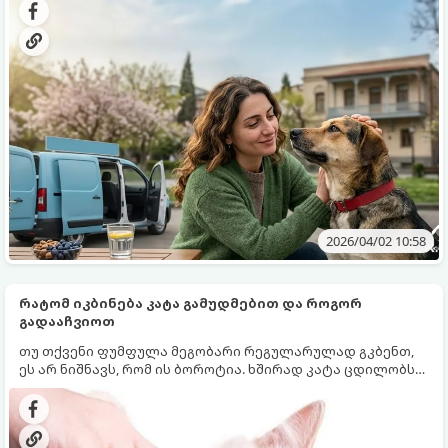
სახელმწიფოსთვის, ისე მოქალაქეებისთვის.
2026/04/02 10:58
რატომ იკბინება კატა გამუდმებით და როგორ
გადააჩვიოთ
თუ თქვენი ფუმფულა მეგობარი რეგულარულად გკბენთ,
ეს არ ნიშნავს, რომ ის ბოროტია. ხშირად კატა ცდილობს
რაღაც მნიშვნელოვანი შეგატყობინოთ. კატების ქცევას
ყოველთვის აქვს ლოგიკური მიზეზი. Centralna Vet
განმარტავს, რატომ კბენენ კატები და როგორ უნდა
ვუპასუხოთ სწორად, რომ სახლში ჰარმონია