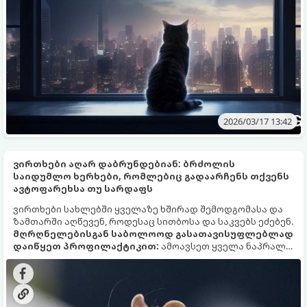
შეიცვალონ მოსასვენებელი ადგილი. ეზოტერიკოსები
თვლიან, რომ ასეთი ქცევა შემთხვევითი არ არის.
2026/03/17 13:42
ვირთხები აღარ დაბრუნდებიან: ბრძოლის
საიდუმლო ხერხები, რომლებიც გადაარჩენს თქვენს
ავტოფარეხსა თუ სარდაფს
ვირთხები სახლებში ყველაზე ხშირად შემოდგომასა და
ზამთარში აღწევენ, როდესაც სითბოსა და საკვებს ეძებენ.
მღრღნელებისგან საბოლოოდ გასათავისუფლებლად
დაიწყეთ პროფილაქტიკით:
ამოავსეთ ყველა ნაპრალი,
რომელიც მონეტაზე განიერია, მოაცილეთ საკვების
ნარჩენები და ნაგავი. შემდეგ გამოიყენეთ ხაფანგებისა
და როდენტიციდების (საწამლავების) კომბინაცია. ასეთი
მიდგომა არა მხოლოდ ანადგურებს არსებულ ვირთხებს,