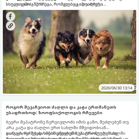
ისეთი ჯიშის შერჩევა, რომელიც გამოირჩევა
საუკეთესო ჯიშის სია, რომლებიც იდეალური
გაწონასწორებული ხასიათით, ადვილად იწვრთნება და
პარტნიორები გახდებიან დამწყები მფლობელებისთვის.
არ საჭიროებს სპეციფიკურ, ზედმეტად რთულ მოვლას.
2026/06/30 13:14
როგორ შევაჩვიოთ ძაღლი და კატა ერთმანეთს
უსაფრთხოდ: ზოოფსიქოლოგის რჩევები
ბევრი მეპატრონე ნერვიულობს იმის გამო, შეძლებენ თუ
არა კატა და ძაღლი ერთ სახლში მშვიდობიან
თანაცხოვრებას. სინამდვილეში, ეს აბსოლუტურად
გაიგეთ, რა შეცდომებს უშვებენ მეპატრონეები სახლში
რეალურია, თუ ცხოველების გაცნობის პროცესს სწორად
ძაღლის აღზრდისას და როგორ მოქმედებს ეს ახალ