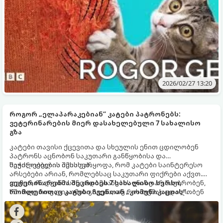
2026/02/27 13:20
როგორ „ელაპარაკებიან“ კატები პატრონებს:
ვეტერინარების მიერ დასახელებული 7 სახალისო
გზა
კატები თავისი ქცევითა და სხეულის ენით ცდილობენ
პატრონს აცნობონ საკუთარი განწყობისა და
საჭიროებების შესახებ.
შეუძლებელია იმის უარყოფა, რომ კატები საინტერესო
არსებები არიან, რომლებსაც საკუთარი ფიქრები აქვთ.
თუმცა, რადგან ისინი ადამიანების ენაზე არ საუბრობენ,
ვეტერინარებმა შეკრიბეს 7 სახალისო ხერხი,
ხშირად რთულია იმის გაგება, თუ რის თქმას ცდილობენ
რომლებითაც კატები ჩვენთან „კომუნიკაციას“
კონკრეტულ მომენტში. შინაური ცხოველების ზოგიერთ
ამყარებენ:
პატრონს მიაჩნია, რომ კატები გარიყულები ან
არამეგობრულები არიან, მაგრამ ეს ყოველთვის ასე არ