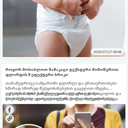
2026/07/27 09:46
როგორ მოხიბლოთ მამაკაცი ტექსტური მიმოწერით:
ფლირტის 8 ეფექტური ხრიკი
თანამედროვე სამყაროში ფლირტი და ურთიერთობები
ხშირად სწორედ შეტყობინებების გაცვლით იწყება.
ეკრანის მიღმა კომუნიკაციას აქვს ერთი დიდი
თუ გსურთ, რომ მან ტელეფონს თვალი ვერ მოაცილოს და
უპირატესობა - გაძლევთ დროს, რომ თითოეული სიტყვა
მოუთმენლად ელოდოს თქვენს ყოველ შეტყობინებას,
კარგად მოიფიქროთ და საიდუმლოებით მოცული,
გამოიყენეთ ფსიქოლოგიაზე დაფუძნებული ეს 10 ოქროს
მიმზიდველი იმიჯი შექმნათ.
წესი: