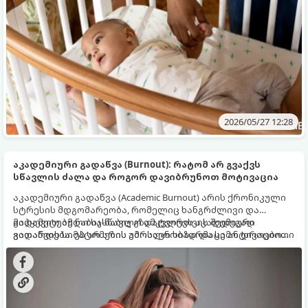
2026/05/27 12:28
აკადემიური გადაწვა (Burnout): რატომ არ გვაქვს
სწავლის ძალა და როგორ დავიბრუნოთ მოტივაცია
აკადემიური გადაწვა (Academic Burnout) არის ქრონიკული
სტრესის მდგომარეობა, რომელიც ხანგრძლივი და
გადამეტებული სასწავლო დატვირთვის შედეგად
მიჰყევით ამ ნაბიჯ-ნაბიჯ გზამკვლევს აკადემიური
ვითარდება. ეს არ არის უბრალო სიზარმაცე ან დროებითი
გადაწვის სიმპტომების ამოსაცნობად და სამოტივაციო
დაღლილობა — ეს არის მომენტი, როდესაც ორგანიზმის
რესურსის აღსადგენად:
ფიზიკური და ემოციური რესურსი სრულიად იცლება.
ხშირად, რაც უფრო მეტს აძალებს სტუდენტი ან
მოსწავლე საკუთარ თავს სწავლას ამ მდგომარეობაში,
მით უფრო უარესდება შედეგი.