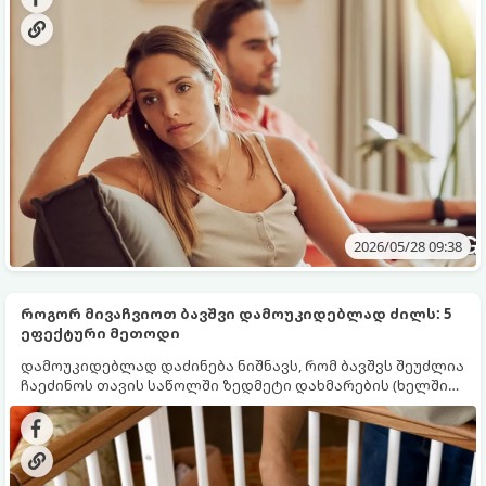
ციკლი ანგრევს როგორც პიროვნების მენტალურ
ჯანმრთელობას, ისე მიმდინარე ურთიერთობას.
2026/05/28 09:38
როგორ მივაჩვიოთ ბავშვი დამოუკიდებლად ძილს: 5
ეფექტური მეთოდი
დამოუკიდებლად დაძინება ნიშნავს, რომ ბავშვს შეუძლია
ჩაეძინოს თავის საწოლში ზედმეტი დახმარების (ხელში
აყვანის, რწევის ან კვების) გარეშე. საუკეთესო ასაკი ამ
პროცესის დასაწყებად 4-დან 6 თვემდეა, თუმცა ამ
მეთოდების გამოყენება მოგვიანებითაც შესაძლებელია.