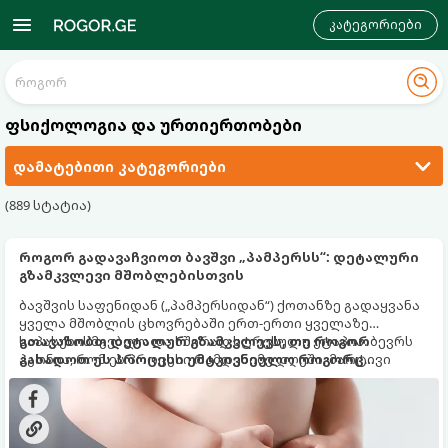
კატეგორიები
ფსიქოლოგია და ურთიერთობები
დამატებითი კატეგორიები
(889 სტატია)
როგორ გადავაჩვიოთ ბავშვი „პამპერსს“: დეტალური
გზამკვლევი მშობლებისთვის
ბავშვის საფენიდან („პამპერსიდან“) ქოთანზე გადაყვანა
ყველა მშობლის ცხოვრებაში ერთ-ერთი ყველაზე
საპასუხისმგებლო და ხშირად სტრესული ეტაპია. ბევრს
გთავაზობთ დეტალურ გზამკვლევს, თუ როგორ
ჰგონია, რომ ეს პროცესი რამდენიმე დღეში, მარტივი
გახადოთ ეს პროცესი უმტკივნეულო როგორც
ბრძანებებით წყდება, თუმცა სინამდვილეში ეს არის
ბავშვისთვის, ისე თქვენთვის.
ფიზიოლოგიური და ფსიქოლოგიური მომწიფების
პროცესი, რომელიც ინდივიდუალურ მიდგომასა და
მოთმინებას მოითხოვს.