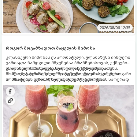
2026/08/06 12:35
როგორ მოვამზადოთ მაყვლის მიმოზა
კლასიკური მიმოზას ეს არომატული, ულამაზესი იისფერი
ვარიაცია ნამდვილი მშვენებაა ბრანჩებისთვის, უქმეების
დილისთვის ან სადღესასწაულო წვეულებებისთვის.
ეს სასმელი მზადდება სულ რაღაც 10 წუთში და მის
ახალი მაყვლის ტკბილ-მჟავე გემო, ლაიმის ციტრუსოვანი
მომზადებას მინიმალური ინგრედიენტები სჭირდება.
არომატი და ცქრიალა ღვინის ბუშტუკები ქმნის საოცრად
მომზადების დრო: 10 წუთი ულუფა: 4–6 პორცია
დახვეწილ და მაგრილებელ კოქტეილს.