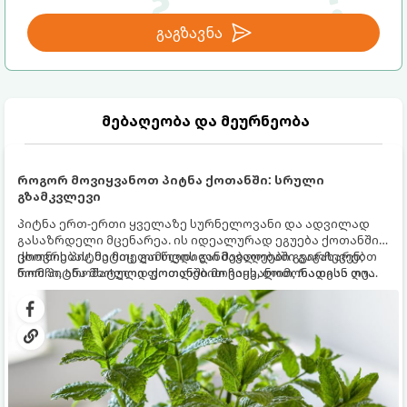
გაგზავნა
მებაღეობა და მეურნეობა
როგორ მოვიყვანოთ პიტნა ქოთანში: სრული
გზამკვლევი
პიტნა ერთ-ერთი ყველაზე სურნელოვანი და ადვილად
გასაზრდელი მცენარეა. ის იდეალურად ეგუება ქოთანში
ცხოვრებას, მეტიც, გამოცდილი მებაღეები გვირჩევენ,
ქოთნის პიტნა მთელი წლის განმავლობაში გაგახარებთ
რომ პიტნა მხოლოდ ქოთანში მოვიყვანოთ, რადგან ღია
ნორჩი, არომატული ფოთლებით ჩაის, ლიმონათისა თუ
გრუნტში (ბაღში) დარგვისას ის ფესვებით ძალიან
კერძებისთვის.
სწრაფად ვრცელდება და სხვა მცენარეებს ავიწროებს.