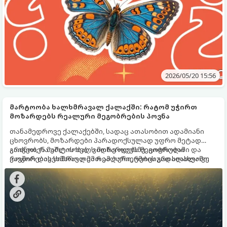
როგორ ხსნის მას მეცნიერება? მოდით, გავარკვიოთ.
2026/05/20 15:56
მარტოობა ხალხმრავალ ქალაქში: რატომ უჭირთ
მოზარდებს რეალური მეგობრების პოვნა
თანამედროვე ქალაქებში, სადაც ათასობით ადამიანი
ცხოვრობს, მოზარდები პარადოქსულად უფრო მეტად
გრძნობენ მარტოობას, ვიდრე ოდესმე. ციფრული
გაიგეთ, რა უშლის ხელს მოზარდებს მეგობრობაში და
კავშირების სიმრავლემ რეალური, ემოციური სიახლოვე
როგორ დავეხმაროთ მათ ამ ბარიერების გადალახვაში:
ჩაანაცვლა.