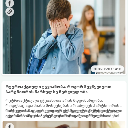
აგრესიის მსხვერპლი.
2026/06/03 14:01
რეტროაქტიული ეჭვიანობა: როგორ შევწყვიტოთ
პარტნიორის წარსულზე ნერვიულობა
რეტროაქტიული ეჭვიანობა არის მდგომარეობა,
როდესაც ადამიანს მოსვენებას არ აძლევს პარტნიორის
წარსული სასიყვარულო თუ სექსუალური გამოცდილება.
მიჰყევით ამ ფსიქოლოგიურ გზამკვლევს რეტროაქტიული
ადამიანი იწყებს პარტნიორის ყოფილი ურთიერთობების
ეჭვიანობის დასაძლევად და შინაგანი სიმშვიდის
დეტალურ გამოკვლევას, გონებაში სცენარების ხატვას
მოსაპოვებლად:
და საკუთარი თავის სხვებთან შედარებას. ეს ტოქსიკური