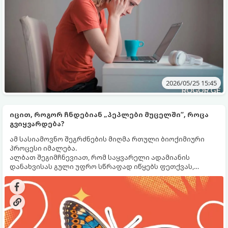
2026/05/25 15:45
იცით, როგორ ჩნდებიან „პეპლები მუცელში“, როცა
გვიყვარდება?
ამ სასიამოვნო შეგრძნების მიღმა რთული ბიოქიმიური
პროცესი იმალება.
ალბათ შეგიმჩნევიათ, რომ საყვარელი ადამიანის
დანახვისას გული უფრო სწრაფად იწყებს ფეთქვას,
მუცელში კი უცნაური, სასიამოვნო ჟრუანტელი გვივლის,
თითქოს იქ რაღაც მოძრაობს. ამ მოვლენას ჩვენ „მუცელში
პეპლებს“ ვეძახით. ის თან გვდევს არა მხოლოდ
შეყვარებულობისას, არამედ მნიშვნელოვანი
მოვლენების, ამაღელვებელი შეხვედრების ან საჯარო
გამოსვლების წინაც. საიდან მოდის ეს შეგრძნება და