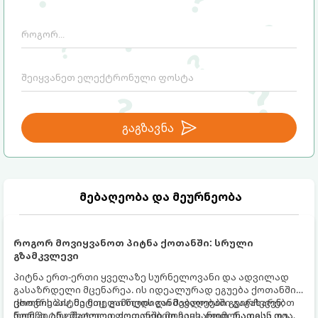
გაგზავნა
მებაღეობა და მეურნეობა
როგორ მოვიყვანოთ პიტნა ქოთანში: სრული
გზამკვლევი
პიტნა ერთ-ერთი ყველაზე სურნელოვანი და ადვილად
გასაზრდელი მცენარეა. ის იდეალურად ეგუება ქოთანში
ცხოვრებას, მეტიც, გამოცდილი მებაღეები გვირჩევენ,
ქოთნის პიტნა მთელი წლის განმავლობაში გაგახარებთ
რომ პიტნა მხოლოდ ქოთანში მოვიყვანოთ, რადგან ღია
ნორჩი, არომატული ფოთლებით ჩაის, ლიმონათისა თუ