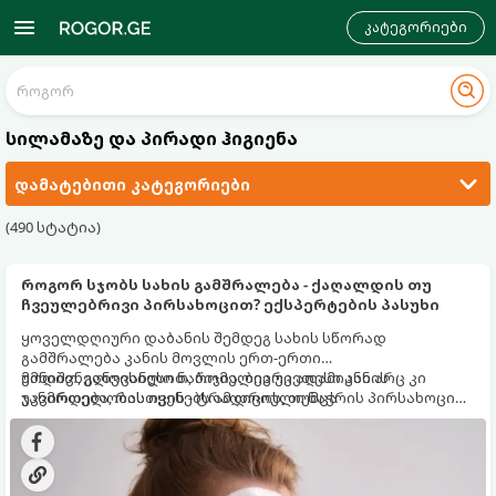
კატეგორიები
სილამაზე და პირადი ჰიგიენა
დამატებითი კატეგორიები
(490 სტატია)
როგორ სჯობს სახის გამშრალება - ქაღალდის თუ
ჩვეულებრივი პირსახოცით? ექსპერტების პასუხი
ყოველდღიური დაბანის შემდეგ სახის სწორად
გამშრალება კანის მოვლის ერთ-ერთი
უმნიშვნელოვანესი ნაბიჯია. ბევრი ადამიანი არც კი
მოდით, განვიხილოთ, რომელია უკეთესი კანის
უკვირდება, რას იყენებს ამ დროს, თუმცა
ჯანმრთელობისთვის - ტრადიციული ნაჭრის პირსახოცი
დერმატოლოგები აფრთხილებენ: არასწორად
თუ ერთჯერადი ქაღალდის ხელსახოცი?
შერჩეულმა პირსახოცმა შესაძლოა გამოიწვიოს
გამონაყარი, კანის გაღიზიანება და ფორების დაცობა.