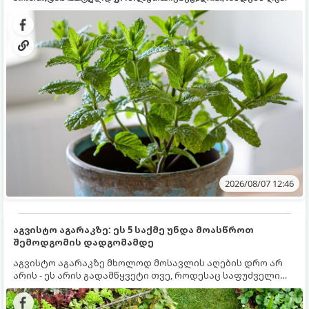
გრუნტში (ბაღში) დარგვისას ის ფესვებით ძალიან
კერძებისთვის.
სწრაფად ვრცელდება და სხვა მცენარეებს ავიწროებს.
2026/08/07 12:46
აგვისტო აგარაკზე: ეს 5 საქმე უნდა მოასწროთ
შემოდგომის დადგომამდე
აგვისტო აგარაკზე მხოლოდ მოსავლის აღების დრო არ
არის - ეს არის გადამწყვეტი თვე, როდესაც საფუძველი
ეყრება მომავალი წლის მოსავალს და ბაღი მზადდება
შემოდგომა-ზამთრის სეზონისთვის. იმისათვის, რომ