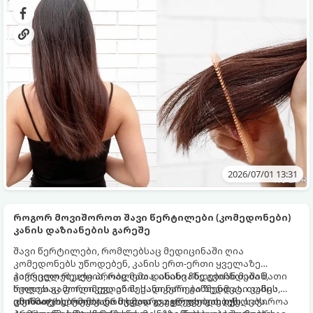
გაჯანსაღება და ახალი ბოლოების გაყოფის პროცესის
სრული პრევენცია.
2026/07/01 13:31
როგორ მოვიშოროთ შავი წერტილები (კომედონები)
კანის დაზიანების გარეშე
შავი წერტილები, რომლებსაც მედიცინაში ღია
კომედონებს უწოდებენ, კანის ერთ-ერთი ყველაზე
გავრცელებული პრობლემაა. ისინი ჩნდებიან მაშინ,
პირველი რეაქცია, რაც მათ დანახვაზე გვიჩნდება მათი
როდესაც ფოლიკულების სადინარები ზედმეტი კანის
ხელით გამორთმევა ან მექანიკური გაწმენდაა. თუმცა,
ცხიმით (სებუმით) და მკვდარი უჯრედებით იჭედება.
დერმატოლოგები ერთხმად გვაფრთხილებენ:
იმისათვის, რომ კანი სუფთა და გლუვი გახდეს, საჭიროა