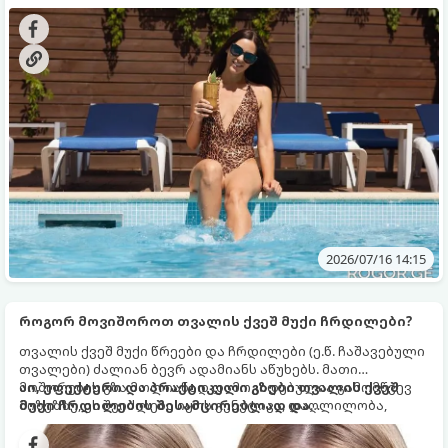
გაუხეშებულია, დაკარგა ბზინვარება და ჩალასავით
ვაყენებთ ზღვაზე ან აუზზე ყოფნისას დაშვებული
გამოიყურება.
მარტივი შეცდომებით. გთავაზობთ 3 ყველაზე
გავრცელებულ შეცდომას და მათი გადაჭრის მარტივ,
მეცნიერულად დასაბუთებულ გზებს.
2026/07/16 14:15
როგორ მოვიშოროთ თვალის ქვეშ მუქი ჩრდილები?
თვალის ქვეშ მუქი წრეები და ჩრდილები (ე.წ. ჩაშავებული
თვალები) ძალიან ბევრ ადამიანს აწუხებს. მათი
მოშორების გზა მთლიანად დამოკიდებულია გამომწვევ
აი, ეფექტური და პრაქტიკული გზები თვალის ქვეშ
მიზეზზე, ეს შეიძლება იყოს გენეტიკა, დაღლილობა,
მუქი ჩრდილების შესამცირებლად და
ანატომიური სტრუქტურა ან კანის ასაკობრივი
მოსაშორებლად:
ცვლილებები.