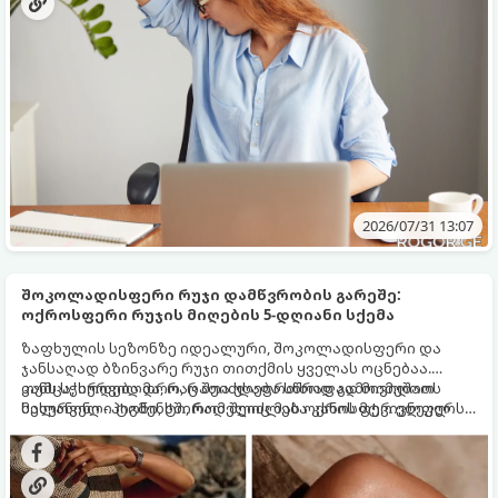
2026/07/31 13:07
შოკოლადისფერი რუჯი დამწვრობის გარეშე:
ოქროსფერი რუჯის მიღების 5-დღიანი სქემა
ზაფხულის სეზონზე იდეალური, შოკოლადისფერი და
ჯანსაღად ბზინვარე რუჯი თითქმის ყველას ოცნებაა.
თუმცა, სურვილმა, რაც შეიძლება სწრაფად მივიღოთ
კანს სჭირდება დრო, რათა უსაფრთხოდ გამოიმუშაოს
სასურველი ტონი, ხშირად შეიძლება კანის მტკივნეულ
მელანინი - პიგმენტი, რომელიც მას ოქროსფერ ელფერს
დამწვრობამდე, სიწითლემდე და აცილებამდე
ანიჭებს. დერმატოლოგების მიერ შემუშავებული ეს 5-
მიგვიყვანოს.
დღიანი სქემა დაგეხმარებათ, მიიღოთ ღრმა, თანაბარი
და ხანგრძლივი რუჯი კანის ჯანმრთელობის დაზიანების
გარეშე.