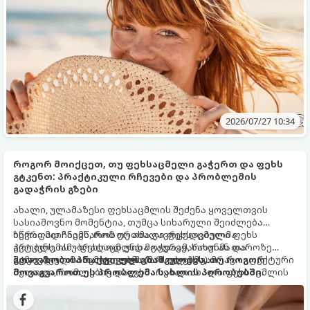
2026/07/27 10:34
როგორ მოიქცეთ, თუ ფეხსაცმელი გაჭერთ და ფეხს
გტკენთ: პრაქტიკული რჩევები და პრობლემის
გადაჭრის გზები
ახალი, ულამაზესი ფეხსაცმლის შეძენა ყოველთვის
სასიამოვნო მომენტია, თუმცა სიხარული შეიძლება
სწრაფად ჩაამწაროს ერთმა გავრცელებულმა
ბევრი მიიჩნევს, რომ თუ ახალი ფეხსაცმელი ფეხს
პრობლემამ - ფეხსაცმლის მოჭერამ, ხახუნმა და
გვტკენს, ის უბრალოდ უნდა გადავყაროთ ან თაროზე
მტკივნეულმა წყლულებმა (მაზოლებმა).
შემოვდოთ. სინამდვილეში, არსებობს უამრავი ეფექტური
გთავაზობთ პრაქტიკულ გზამკვლევს, თუ როგორ
მეთოდი, რომლებიც დაგეხმარებათ ახალი ფეხსაცმლის
მოვაგვაროთ ეს პრობლემა სახლის პირობებში.
თქვენს ფეხზე მორგებასა და დისკომფორტის თავიდან
აცილებაში.