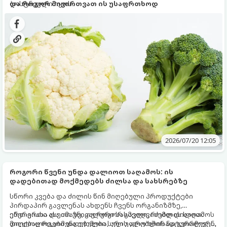
ბოსტნეული იყოს.
და როგორ მივირთვათ ის უსაფრთხოდ
2026/07/20 12:05
როგორი წვენი უნდა დალიოთ საღამოს: ის
დადებითად მოქმედებს ძილსა და სახსრებზე
სწორი კვება და ძილის წინ მიღებული პროდუქტები
პირდაპირ გავლენას ახდენს ჩვენს ორგანიზმზე,
ენერგიასა და იმაზე, თუ როგორ გავიღვიძებთ დილით.
ერთ-ერთი ასეთი უნიკალური სასმელი, რომლის საღამოს
დიეტოლოგები და ექიმები სულ უფრო ხშირად გვირჩევენ,
მიღებაც რეკომენდებულია, არის ალუბლის ნატურალური