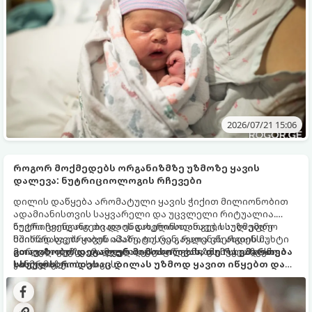
2026/07/21 15:06
როგორ მოქმედებს ორგანიზმზე უზმოზე ყავის
დალევა: ნუტრიციოლოგის რჩევები
დილის დაწყება არომატული ყავის ჭიქით მილიონობით
ადამიანისთვის საყვარელი და უცვლელი რიტუალია.
ბევრი ჩვენგანი თვალის გახელისთანავე, საუზმემდე
ნუტრიციოლოგები და ენდოკრინოლოგები სულ უფრო
მიისწრაფვის ყავის აპარატისკენ, რათა ენერგიის მუხტი
ხშირად საუბრობენ იმაზე, თუ რა გავლენას ახდენს
მიიღოს. თუმცა, რამდენად უსაფრთხოა ეს ჩვევა ჩვენი
ცარიელ კუჭზე დალეული ყავა ორგანიზმის სხვადასხვა
გთავაზობთ დეტალურ მიმოხილვას, თუ რა ემართება
ჯანმრთელობისთვის?
სისტემაზე.
სხეულს, როდესაც დილას უზმოდ ყავით იწყებთ და
როგორ გახადოთ ეს ჩვევა უსაფრთხო.