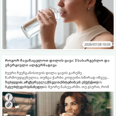
2026/07/28 10:33
როგორ ჩავანაცვლოთ დილის ყავა: 3 სასარგებლო და
ენერგიული ალტერნატივა
ბევრი ჩვენგანისთვის დილა ყავის გარეშე
წარმოუდგენელია, თუმცა ჭარბი კოფეინი ხშირად იწვევს
შფოთვას, არტერიული წნევის მატებას ან ენერგიის
მიჰყევით ამ გზამკვლევს და აღმოაჩინეთ თქვენთვის
მკვეთრ ვარდნას დღის მეორე ნახევარში. თუ გსურთ, რომ
სასურველი სასმელი:
დილა უფრო ჯანსაღად დაიწყოთ და ენერგია დიდხანს
შეინარჩუნოთ, ექსპერტები ყავის სამ საუკეთესო
ალტერნატივას გვთავაზობენ.