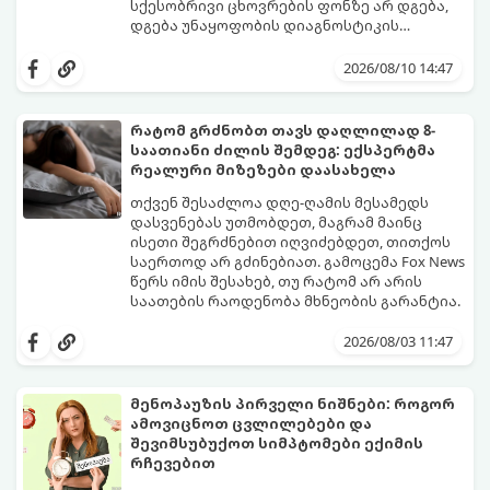
სქესობრივი ცხოვრების ფონზე არ დგება,
დგება უნაყოფობის დიაგნოსტიკის
საჭიროება.
გავრცელებული მცდარი შეხედულების
საპირისპიროდ, უნაყოფობის მიზეზი
2026/08/10 14:47
თითქმის თანაბარი სიხშირით გვხვდება
როგორც ქალებში, ისე მამაკაცებში. მეტიც -
მამაკაცის ორგანიზმის გამოკვლევა
რატომ გრძნობთ თავს დაღლილად 8-
ბევრად უფრო მარტივი, სწრაფი და
საათიანი ძილის შემდეგ: ექსპერტმა
ნაკლებად ინვაზიურია.
იმისათვის, რომ დრო არ დაკარგოთ და
რეალური მიზეზები დაასახელა
სწორად დაიწყოთ გამოკვლევის პროცესი,
განვიხილოთ, რა პირველადი ანალიზები
თქვენ შესაძლოა დღე-ღამის მესამედს
და კვლევები უნდა ჩააბაროს მამაკაცმა.
დასვენებას უთმობდეთ, მაგრამ მაინც
ისეთი შეგრძნებით იღვიძებდეთ, თითქოს
საერთოდ არ გძინებიათ. გამოცემა Fox News
წერს იმის შესახებ, თუ რატომ არ არის
საათების რაოდენობა მხნეობის გარანტია.
2026/08/03 11:47
მენოპაუზის პირველი ნიშნები: როგორ
ამოვიცნოთ ცვლილებები და
შევიმსუბუქოთ სიმპტომები ექიმის
რჩევებით