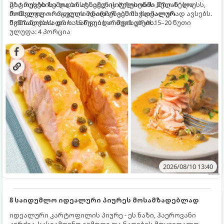
ციტრუსებისა და ბოსტნეულის ბულიონში ნელ-ნელა
მზა თევზს ზემოდან ასხამენ ციტრუსების „მზიან“ სოუსს,
მოწალული ორაგული ინარჩუნებს მაქსიმალურ
რომელიც ორაგულის მდიდარ გემოს იდეალურად ავსებს.
წვნიანობასა და სასარგებლო თვისებებს.
მომზადების დრო: 15 წუთი ხარშვის დრო: 15–20 წუთი
ულუფა: 4 პორცია
2026/08/10 13:40
8 საიდუმლო იდეალური პიურეს მოსამზადებლად
იდეალური კარტოფილის პიურე - ეს ნაზი, ჰაეროვანი