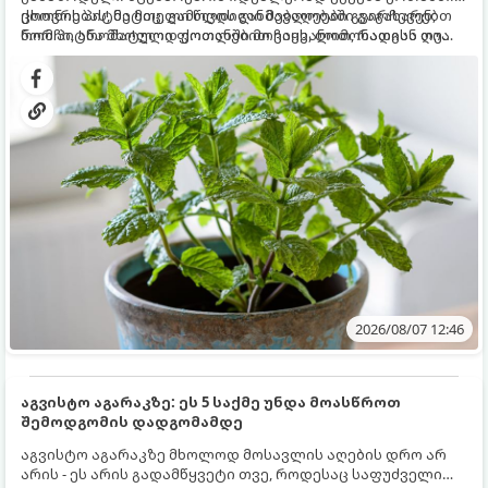
ცხოვრებას, მეტიც, გამოცდილი მებაღეები გვირჩევენ,
ქოთნის პიტნა მთელი წლის განმავლობაში გაგახარებთ
რომ პიტნა მხოლოდ ქოთანში მოვიყვანოთ, რადგან ღია
ნორჩი, არომატული ფოთლებით ჩაის, ლიმონათისა თუ
გრუნტში (ბაღში) დარგვისას ის ფესვებით ძალიან
კერძებისთვის.
სწრაფად ვრცელდება და სხვა მცენარეებს ავიწროებს.
2026/08/07 12:46
აგვისტო აგარაკზე: ეს 5 საქმე უნდა მოასწროთ
შემოდგომის დადგომამდე
აგვისტო აგარაკზე მხოლოდ მოსავლის აღების დრო არ
არის - ეს არის გადამწყვეტი თვე, როდესაც საფუძველი