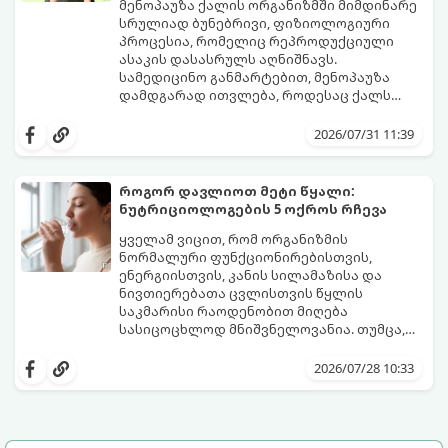
მენოპაუზა ქალის ორგანიზმში მიმდინარე
სრულიად ბუნებრივი, ფიზიოლოგიური
პროცესია, რომელიც რეპროდუქციული
ასაკის დასასრულს აღნიშნავს.
სამედიცინო განმარტებით, მენოპაუზა
დამდგარად ითვლება, როდესაც ქალს
ზედიზედ 12 თვის განმავლობაში არ ჰქონია
თუმცა, ორგანიზმში ჰორმონალური
მენსტრუაცია.
ცვლილებები ამ მომენტამდე ბევრად ადრე
2026/07/31 11:39
იწყება - ამ გარდამავალ ეტაპს
პერიმენოპაუზა ეწოდება (რომელიც
საშუალოდ 40-დან 50 წლამდე ასაკში იწყება
როგორ დავლიოთ მეტი წყალი:
და შესაძლოა 4-დან 8 წლამდე
ნუტრიციოლოგების 5 ოქროს რჩევა
გაგრძელდეს).
იმისათვის, რომ ეს პერიოდი შფოთვის
გარეშე გაიაროთ, მნიშვნელოვანია
ყველამ ვიცით, რომ ორგანიზმის
იცოდეთ, რა სიგნალებს გზავნის ორგანიზმი
ნორმალური ფუნქციონირებისთვის,
და როგორ შეიმსუბუქოთ მდგომარეობა
ენერგიისთვის, კანის სილამაზისა და
მეან-გინეკოლოგებისა და
ნივთიერებათა ცვლისთვის წყლის
ნუტრიციოლოგების რეკომენდაციებით.
საკმარისი რაოდენობით მიღება
სასიცოცხლოდ მნიშვნელოვანია. თუმცა,
ყოველდღიური ფუსფუსის, საქმეებისა თუ
თუ ხშირად გავიწყდებათ წყლის
უბრალოდ ჩვევის არქონის გამო, დღის
დალევა ან მისი გემო მოსაწყენი
2026/07/28 10:33
განმავლობაში საჭირო ოდენობის წყლის
გეჩვენებათ, დიეტოლოგების ეს 5
დალევა ბევრისთვის ნამდვილ
მარტივი და ეფექტური რჩევა
გამოწვევად რჩება.
დაგეხმარებათ, წყლის სმა
ყოველდღიურ, სასიამოვნო ჩვევად