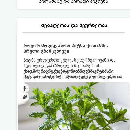
სილამაზე და პირადი ჰიგიენა
მებაღეობა და მეურნეობა
როგორ მოვიყვანოთ პიტნა ქოთანში:
სრული გზამკვლევი
პიტნა ერთ-ერთი ყველაზე სურნელოვანი და
ადვილად გასაზრდელი მცენარეა. ის
იდეალურად ეგუება ქოთანში ცხოვრებას,
ქოთნის პიტნა მთელი წლის განმავლობაში
მეტიც, გამოცდილი მებაღეები გვირჩევენ, რომ
გაგახარებთ ნორჩი, არომატული ფოთლებით
პიტნა მხოლოდ ქოთანში მოვიყვანოთ, რადგან
ჩაის, ლიმონათისა თუ კერძებისთვის.
ღია გრუნტში (ბაღში) დარგვისას ის ფესვებით
ძალიან სწრაფად ვრცელდება და სხვა
მცენარეებს ავიწროებს.