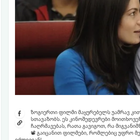
ზოგიერთი ფილმი მაყურებელს უამრავ კით
სთავაზობს. ეს კინოშედევრები მოითხოვე
ჩაღრმავებას, რათა გავიგოთ, რა მიგვანიშ
📽 გაიცანით ფილმები, რომლებიც უფრო მე
იძლევიან!