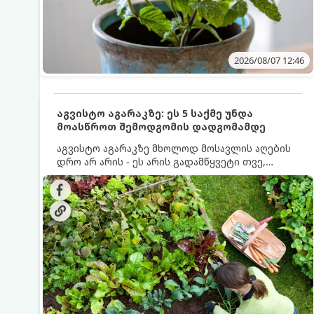
2026/08/07 12:46
აგვისტო აგარაკზე: ეს 5 საქმე უნდა
მოასწროთ შემოდგომის დადგომამდე
აგვისტო აგარაკზე მხოლოდ მოსავლის აღების
დრო არ არის - ეს არის გადამწყვეტი თვე,
როდესაც საფუძველი ეყრება მომავალი წლის
მოსავალს და ბაღი მზადდება შემოდგომა-
ზამთრის სეზონისთვის. იმისათვის, რომ
ნიადაგმა ენერგია აღიდგინოს, ხოლო
მცენარეებმა ზამთარს გაუძლონ, აგვისტოს
ბოლომდე 5 მნიშვნელოვანი საქმის გაკეთება
უნდა მოასწროთ: