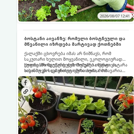
2026/08/07 12:41
ბოსტანი აივანზე: რომელი ბოსტნეული და
მწვანილი იზრდება მარტივად ქოთნებში
ქალაქში ცხოვრება იმას არ ნიშნავს, რომ
საკუთარი ხელით მოყვანილი, ეკოლოგიურად
სუფთა პროდუქტის გემოზე უარი თქვათ. პატარა
ქოთნებში მცენარეების მოშენება მარტივი,
აივანიც კი საკმარისია იმისათვის, რომ
სასიამოვნო და ესთეტიკური ჰობია. მთავარია
მოიწყოთ მინი-ბოსტანი, საიდანაც
იცოდეთ, რომელი კულტურები ეგუებიან
ყოველდღიურად ახალ, არომატულ მწვანილსა
ქოთნის პირობებს ყველაზე კარგად და როგორ
და ბოსტნეულს მოკრეფთ.
მოუაროთ მათ სწორად.