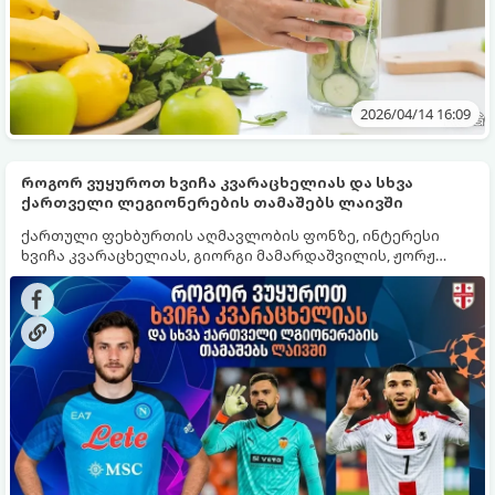
2026/04/14 16:09
როგორ ვუყუროთ ხვიჩა კვარაცხელიას და სხვა
ქართველი ლეგიონერების თამაშებს ლაივში
ქართული ფეხბურთის აღმავლობის ფონზე, ინტერესი
ხვიჩა კვარაცხელიას, გიორგი მამარდაშვილის, ჟორჟ
მიქაუტაძისა და სხვა ლეგიონერების მიმართ
რეკორდულად გაიზარდა. იმისათვის, რომ არ გამოგრჩეთ
არცერთი მატჩი და ისარგებლოთ მხოლოდ სანდო
წყაროებით, მიჰყევით ამ ინსტრუქციას.