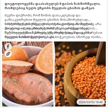
დიეტოლოგებმა დაასახელეს 6 ტიპის ნახშირწყალი,
რომლებიც ხელს უწყობს მუცლის ცხიმის დაწვას
ბევრი ფიქრობს, რომ წონის დასაკლებად და
განსაკუთრებით მუცლის ცხიმის მოსაშორებლად,
ნახშირწყლები უნდა ამოიღონ რაციონიდან. მაგრამ
არსებობს ნახშირწყლების ისეთი ტიპები, რომლებიც არა
დიეტოლოგები ამბობენ, რომ ეს დიდი შეცდომაა!
მხოლოდ არ აფერხებს ცხიმის წვას, არამედ სხეულის
მეტაბოლიზმს აჩქარებს, ამცირებს მადას და გეხმარებათ
წარმოგიდგენთ 6 პროდუქტს, რომლებიც მდიდარია
მუცლის ზონის ფორმირებაში.
რთული ნახშირწყლებითა და ბოჭკოებით. სწორედ ისინი
გეხმარებათ შინაგან (ვისცერალურ) ცხიმთან ბრძოლაში,
რომელიც ყველაზე საშიშია ჯანმრთელობისთვის.
2026/03/03 16:40