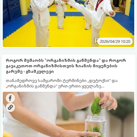
2026/04/29 10:20
როგორ მუშაობს "ორგანიზმის გაწმენდა" და როგორ
გავაკეთოთ ორგანიზმისთვის ზიანის მიყენების
გარეშე - გზამკვლევი
თანამედროვე სამყაროში ტერმინები „დეტოქსი“ და
„ორგანიზმის გაწმენდა“ ერთ-ერთი ყველაზე
პოპულარული და, ამავდროულად, წინააღმდეგობრივი
თემებია. ინტერნეტი სავსეა რეკლამებით, რომლებიც
გვპირდებიან „ტოქსინებისგან გათავისუფლებას“
სხვადასხვა ჩაის, წვენების ან მკაცრი დიეტების
მეშვეობით. თუმცა, სანამ ამ გზას დაადგებით,
მნიშვნელოვანია გავიგოთ, რა იმალება ამ სიტყვების
მიღმა, რამდენად რეალურია მათი ეფექტი და რას
ფიქრობს ამაზე თანამედროვე მედიცინა.