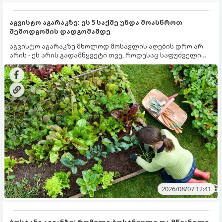
აგვისტო აგარაკზე: ეს 5 საქმე უნდა მოასწროთ
შემოდგომის დადგომამდე
აგვისტო აგარაკზე მხოლოდ მოსავლის აღების დრო არ
არის - ეს არის გადამწყვეტი თვე, როდესაც საფუძველი
ეყრება მომავალი წლის მოსავალს და ბაღი მზადდება
შემოდგომა-ზამთრის სეზონისთვის. იმისათვის, რომ
ნიადაგმა ენერგია აღიდგინოს, ხოლო მცენარეებმა
ზამთარს გაუძლონ, აგვისტოს ბოლომდე 5
მნიშვნელოვანი საქმის გაკეთება უნდა მოასწროთ:
2026/08/07 12:41