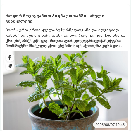
როგორ მოვიყვანოთ პიტნა ქოთანში: სრული
გზამკვლევი
პიტნა ერთ-ერთი ყველაზე სურნელოვანი და ადვილად
გასაზრდელი მცენარეა. ის იდეალურად ეგუება ქოთანში
ცხოვრებას, მეტიც, გამოცდილი მებაღეები გვირჩევენ,
ქოთნის პიტნა მთელი წლის განმავლობაში გაგახარებთ
რომ პიტნა მხოლოდ ქოთანში მოვიყვანოთ, რადგან ღია
ნორჩი, არომატული ფოთლებით ჩაის, ლიმონათისა თუ
გრუნტში (ბაღში) დარგვისას ის ფესვებით ძალიან
კერძებისთვის.
სწრაფად ვრცელდება და სხვა მცენარეებს ავიწროებს.
2026/08/07 12:46