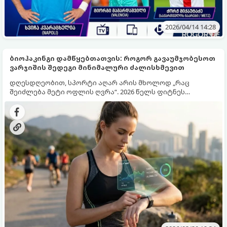
2026/04/14 14:28
ბიოჰაკინგი დამწყებთათვის: როგორ გავაუმჯობესოთ
ვარჯიშის შედეგი მინიმალური ძალისხმევით
დღესდღეობით, სპორტი აღარ არის მხოლოდ „რაც
შეიძლება მეტი ოფლის ღვრა“. 2026 წელს ფიტნეს
სამყარო დაიპყრო ბიოჰაკინგმა — მეცნიერულმა
მიდგომამ, რომელიც საშუალებას გვაძლევს „გავტეხოთ“
საკუთარი ბიოლოგიური კოდი და მივიღოთ მაქსიმალური
შედეგი მინიმალურ დროში. თუ გსურთ იყოთ უფრო
პროდუქტიული, ძლიერი და ენერგიული, დროა გაეცნოთ
რამდენიმე მარტივ, მაგრამ ეფექტურ ხერხს.