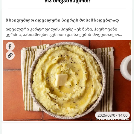
რა მოვამზადოთ?
8 საიდუმლო იდეალური პიურეს მოსამზადებლად
იდეალური კარტოფილის პიურე - ეს ნაზი, ჰაეროვანი
კერძია, სასიამოვნო გემოთი და ნაღების-მოყვითალო
ფერით. მისი მომზადება ძალიან მარტივია, მაგრამ
არსებობს რამდენიმე საიდუმლო, რომლებიც უნდა
იცოდეთ, რომ პიურე იდეალურად გემრიელი გამოვიდეს.
2026/08/07 14:00