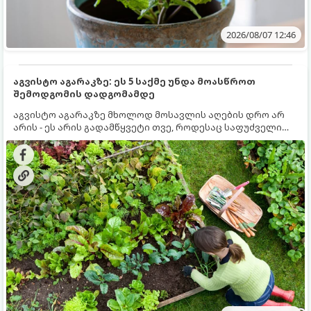
2026/08/07 12:46
აგვისტო აგარაკზე: ეს 5 საქმე უნდა მოასწროთ
შემოდგომის დადგომამდე
აგვისტო აგარაკზე მხოლოდ მოსავლის აღების დრო არ
არის - ეს არის გადამწყვეტი თვე, როდესაც საფუძველი
ეყრება მომავალი წლის მოსავალს და ბაღი მზადდება
შემოდგომა-ზამთრის სეზონისთვის. იმისათვის, რომ
ნიადაგმა ენერგია აღიდგინოს, ხოლო მცენარეებმა
ზამთარს გაუძლონ, აგვისტოს ბოლომდე 5
მნიშვნელოვანი საქმის გაკეთება უნდა მოასწროთ: