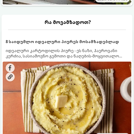
რა მოვამზადოთ?
8 საიდუმლო იდეალური პიურეს მოსამზადებლად
იდეალური კარტოფილის პიურე - ეს ნაზი, ჰაეროვანი
კერძია, სასიამოვნო გემოთი და ნაღების-მოყვითალო
ფერით. მისი მომზადება ძალიან მარტივია, მაგრამ
არსებობს რამდენიმე საიდუმლო, რომლებიც უნდა
იცოდეთ, რომ პიურე იდეალურად გემრიელი გამოვიდეს.