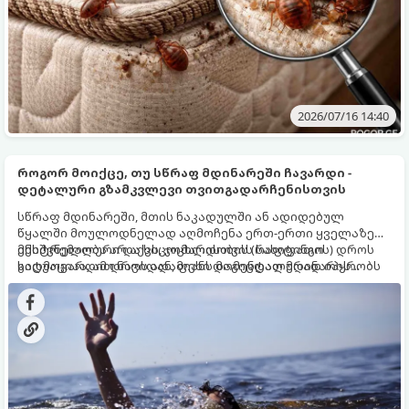
2026/07/16 14:40
როგორ მოიქცე, თუ სწრაფ მდინარეში ჩავარდი -
დეტალური გზამკვლევი თვითგადარჩენისთვის
სწრაფ მდინარეში, მთის ნაკადულში ან ადიდებულ
წყალში მოულოდნელად აღმოჩენა ერთ-ერთი ყველაზე
ექსტრემალური და სიცოცხლისთვის სახიფათო
მნიშვნელობა არ აქვს, ჯომარდობის (რაფტინგის) დროს
სიტუაციაა. ამ დროს ადამიანს მომენტალურად იპყრობს
გადმოვარდით ნავიდან, ფეხი დაგიცდათ მდინარის
პანიკა, რაც ხშირად საბედისწერო შეცდომების მიზეზი
ნაპირზე თუ სტიქიის ზონაში აღმოჩნდით, მიჰყევით ამ
ხდება. წყლის მძლავრ დინებასთან ბრძოლა ფიზიკური
დეტალურ, ნაბიჯ-ნაბიჯ გზამკვლევს, რათა იცოდეთ,
ძალით შეუძლებელია — აქ მხოლოდ ცივი გონება, სწორი
როგორ გადაირჩინოთ სიცოცხლე.
ტექნიკა და ფიზიკის კანონების ცოდნა გადაგარჩენთ.