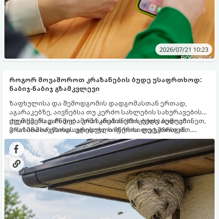
2026/07/21 10:23
როგორ მოვაშოროთ კრაზანების ბუდე უსაფრთხოდ:
ნაბიჯ-ნაბიჯ გზამკვლევი
ზაფხულისა და შემოდგომის დადგომასთან ერთად,
აგარაკებზე, აივნებსა თუ კერძო სახლების სახურავების
ქვეშ ხშირად ჩნდება კრაზანების (ბზიკების) ბუდეები.
თუ თქვენს კარ-მიდამოში კრაზანების ბუდე აღმოაჩინეთ,
კრაზანა საკმაოდ აგრესიული მწერია. ფუტკრისგან
მისი მოშორებისას უდიდესი სიფრთხილე გმართებთ.
განსხვავებით, მას შეუძლია ადამიანს რამდენჯერმე
გთავაზობთ დეტალურ ინსტრუქციას, თუ როგორ
უკბინოს, მისი შხამი კი ძლიერ ტკივილს, შეშუპებას და
გააკეთოთ ეს უსაფრთხოდ, ყოველგვარი ტრავმების
საფრთხის შემცველ ალერგიულ რეაქციებს
გარეშე.
(ანაფილაქსიურ შოკს) იწვევს.