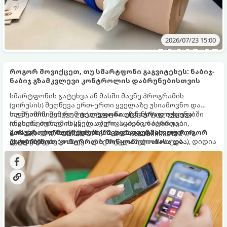
2026/07/23 15:00
როგორ მოვიქცეთ, თუ სმარტფონი გაგვიტეხეს: ნაბიჯ-
ნაბიჯ გზამკვლევი კონტროლის დაბრუნებისთვის
სმარტფონის გატეხვა ან მასში მავნე პროგრამის
(ვირუსის) შეღწევა ერთ-ერთი ყველაზე უსიამოვნო და
საფრთხის შემცველი სიტუაციაა. ჩვენს ტელეფონებში
თუ შეამჩნიეთ, რომ
ტელეფონი უცნაურად იქცევა
ინახება თითქმის ყველაფერი: საბანკო ბარათები,
(თვითნებურად იხსნება აპლიკაციები, ბატარეა
პირადი ფოტოები, მიმოწერა და წვდომა სოციალურ
მომენტალურად ჯდება, იგზავნება გაურკვეველი
გთავაზობთ მოქმედების მკაფიო გეგმას, თუ როგორ
ქსელებზე.
შეტყობინებები ან ეკრანზე რეკლამები ამოხტება), დიდია
დაიბრუნოთ კონტროლი მოწყობილობასა და
ალბათობა, რომ მოწყობილობაზე წვდომა თაღლითებმა
მონაცემებზე.
მოიპოვეს.