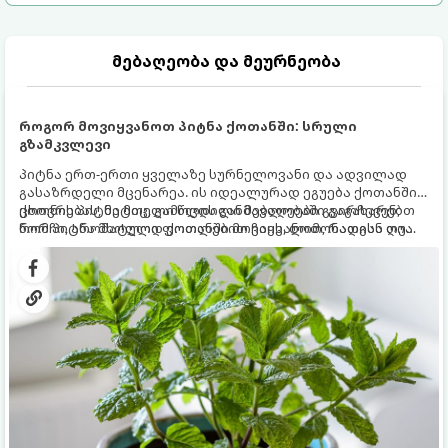
მებაღეობა და მეურნეობა
როგორ მოვიყვანოთ პიტნა ქოთანში: სრული
გზამკვლევი
პიტნა ერთ-ერთი ყველაზე სურნელოვანი და ადვილად
გასაზრდელი მცენარეა. ის იდეალურად ეგუება ქოთანში
ცხოვრებას, მეტიც, გამოცდილი მებაღეები გვირჩევენ,
ქოთნის პიტნა მთელი წლის განმავლობაში გაგახარებთ
რომ პიტნა მხოლოდ ქოთანში მოვიყვანოთ, რადგან ღია
ნორჩი, არომატული ფოთლებით ჩაის, ლიმონათისა თუ
გრუნტში (ბაღში) დარგვისას ის ფესვებით ძალიან
კერძებისთვის.
სწრაფად ვრცელდება და სხვა მცენარეებს ავიწროებს.