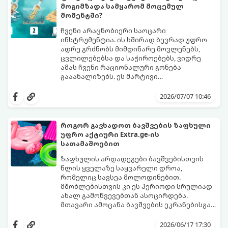
მოგიმზადა სამყარომ მოცემულ
მომენტში?
ჩვენი არაცნობიერი საოცარი
ინსტრუმენტია. ის ხშირად ბევრად უფრო
ადრე გრძნობს მიმდინარე მოვლენებს,
ცვლილებებსა და საჭიროებებს, ვიდრე
ამას ჩვენი რაციონალური გონება
გააანალიზებს. ეს მარტივი
ფსიქოლოგიური ტესტი, რომელიც
დახუჭეთ თვალები, ღრმად ჩაისუნთქეთ,
ასოციაციურ აღქმაზეა დაფუძნებული,
აირჩიეთ სამი წერილიდან ის ერთი,
2026/07/07 10:46
დაგეხმარებათ გაიგოთ, თუ რა მთავარი
რომელიც ყველაზე მეტად გიზიდავთ და
გზავნილი ან რჩევა აქვს სამყაროს
წაიკითხეთ თქვენი პასუხი.
თქვენთვის ცხოვრების ამ ეტაპზე.
როგორ გავხადოთ ბავშვების ზაფხული
უფრო აქტიური Extra.ge-ის
სათამაშოებით
ზაფხულის არდადეგები ბავშვებისთვის
წლის ყველაზე საყვარელი დროა,
რომელიც სავსეა მოლოდინებით.
მშობლებისთვის კი ეს პერიოდი სრულიად
ახალ გამოწვევებთან ასოცირდება.
მთავარი ამოცანა ბავშვების ეკრანებისგან
მოწყვეტა და მათი ენერგიის სწორად
extra.ge
- ყველაზე დიდი ციფრული
მიმართვაა. მნიშვნელოვანია მათთვის
მარკეტფლეისი საქართველოში,
2026/06/17 17:30