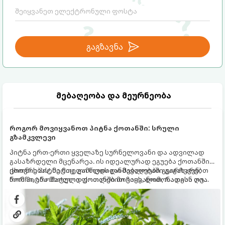
გაგზავნა
მებაღეობა და მეურნეობა
როგორ მოვიყვანოთ პიტნა ქოთანში: სრული
გზამკვლევი
პიტნა ერთ-ერთი ყველაზე სურნელოვანი და ადვილად
გასაზრდელი მცენარეა. ის იდეალურად ეგუება ქოთანში
ცხოვრებას, მეტიც, გამოცდილი მებაღეები გვირჩევენ,
ქოთნის პიტნა მთელი წლის განმავლობაში გაგახარებთ
რომ პიტნა მხოლოდ ქოთანში მოვიყვანოთ, რადგან ღია
ნორჩი, არომატული ფოთლებით ჩაის, ლიმონათისა თუ
გრუნტში (ბაღში) დარგვისას ის ფესვებით ძალიან
კერძებისთვის.
სწრაფად ვრცელდება და სხვა მცენარეებს ავიწროებს.