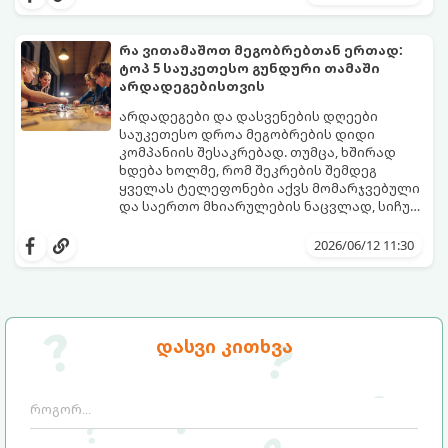
ისეთი გარემოს შექმნა, სადაც დროს
გთავაზობთ პლატფორმას, რომელიც ამ
ხალისიანად და აქტიურად გაატარებენ.
პრობლემის მარტივად გადაჭრაში
ჯანსაღი რუტინა დასვენების დღეებშიც
დაგეხმარებათ. აქ ყველა ასაკისა და
რა ვითამაშოთ მეგობრებთან ერთად:
აუცილებელია.
ინტერესის მქონე ბავშვისთვის მოიძებნება
ტოპ 5 საუკეთესო გუნდური თამაში
იდეალური გასართობი საშუალება.
არდადეგებისთვის
არდადეგები და დასვენების დღეები
საუკეთესო დროა მეგობრების დიდი
კომპანიის შესაკრებად. თუმცა, ხშირად
ხდება ხოლმე, რომ შეკრების შემდეგ
ყველას ტელეფონები აქვს მომარჯვებული
და საერთო მხიარულების ნაცვლად, სიჩუმე
ისადგურებს. ამ სიტუაციიდან თავის
ინტელექტუალური, აზარტული და
დასაღწევად და ნამდვილი, ცოცხალი
იუმორით სავსე აქტივობები მეგობრებს
2026/06/12 11:30
ემოციების გასაღვიძებლად საუკეთესო გზა
კიდევ უფრო აახლოებს და დაუვიწყარ
გუნდური თამაშებია.
მოგონებებს ტოვებს. გთავაზობთ ტოპ 5
საუკეთესო გუნდურ თამაშს, რომლებიც
თქვენს არდადეგებს ნამდვილ
დღესასწაულად აქცევს:
დასვი კითხვა