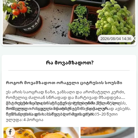
2026/08/04 14:36
რა მოვამზადოთ?
როგორ მოვამზადოთ ორაგული ციტრუსის სოუსში
ეს არის საოცრად ნაზი, ჯანსაღი და არომატული კერძი,
რომელიც ძალიან სწრაფად და მარტივად მზადდება.
ციტრუსებისა და ბოსტნეულის ბულიონში ნელ-ნელა
მზა თევზს ზემოდან ასხამენ ციტრუსების „მზიან“ სოუსს,
მოწალული ორაგული ინარჩუნებს მაქსიმალურ
რომელიც ორაგულის მდიდარ გემოს იდეალურად ავსებს.
წვნიანობასა და სასარგებლო თვისებებს.
მომზადების დრო: 15 წუთი ხარშვის დრო: 15–20 წუთი
ულუფა: 4 პორცია