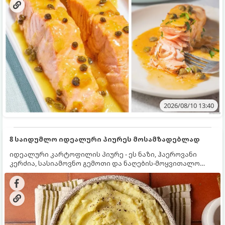
2026/08/10 13:40
8 საიდუმლო იდეალური პიურეს მოსამზადებლად
იდეალური კარტოფილის პიურე - ეს ნაზი, ჰაეროვანი
კერძია, სასიამოვნო გემოთი და ნაღების-მოყვითალო
ფერით. მისი მომზადება ძალიან მარტივია, მაგრამ
არსებობს რამდენიმე საიდუმლო, რომლებიც უნდა
იცოდეთ, რომ პიურე იდეალურად გემრიელი გამოვიდეს.