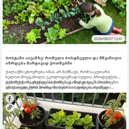
2026/08/07 12:41
ბოსტანი აივანზე: რომელი ბოსტნეული და მწვანილი
იზრდება მარტივად ქოთნებში
ქალაქში ცხოვრება იმას არ ნიშნავს, რომ საკუთარი
ხელით მოყვანილი, ეკოლოგიურად სუფთა პროდუქტის
გემოზე უარი თქვათ. პატარა აივანიც კი საკმარისია
ქოთნებში მცენარეების მოშენება მარტივი, სასიამოვნო
იმისათვის, რომ მოიწყოთ მინი-ბოსტანი, საიდანაც
და ესთეტიკური ჰობია. მთავარია იცოდეთ, რომელი
ყოველდღიურად ახალ, არომატულ მწვანილსა და
კულტურები ეგუებიან ქოთნის პირობებს ყველაზე კარგად
ბოსტნეულს მოკრეფთ.
და როგორ მოუაროთ მათ სწორად.