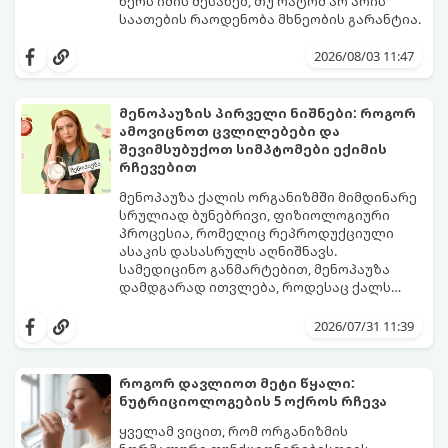
წერს იმის შესახებ, თუ რატომ არ არის
საათების რაოდენობა მხნეობის გარანტია.
2026/08/03 11:47
მენოპაუზის პირველი ნიშნები: როგორ
ამოვიცნოთ ცვლილებები და
შევიმსუბუქოთ სიმპტომები ექიმის
რჩევებით
მენოპაუზა ქალის ორგანიზმში მიმდინარე
სრულიად ბუნებრივი, ფიზიოლოგიური
პროცესია, რომელიც რეპროდუქციული
ასაკის დასასრულს აღნიშნავს.
სამედიცინო განმარტებით, მენოპაუზა
დამდგარად ითვლება, როდესაც ქალს
ზედიზედ 12 თვის განმავლობაში არ ჰქონია
თუმცა, ორგანიზმში ჰორმონალური
მენსტრუაცია.
ცვლილებები ამ მომენტამდე ბევრად ადრე
2026/07/31 11:39
იწყება - ამ გარდამავალ ეტაპს
პერიმენოპაუზა ეწოდება (რომელიც
საშუალოდ 40-დან 50 წლამდე ასაკში იწყება
როგორ დავლიოთ მეტი წყალი:
და შესაძლოა 4-დან 8 წლამდე
ნუტრიციოლოგების 5 ოქროს რჩევა
გაგრძელდეს).
იმისათვის, რომ ეს პერიოდი შფოთვის
გარეშე გაიაროთ, მნიშვნელოვანია
ყველამ ვიცით, რომ ორგანიზმის