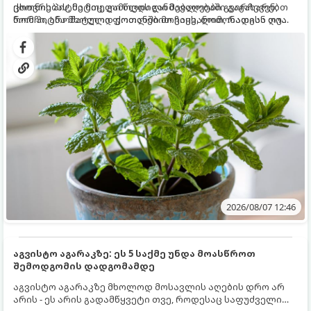
ცხოვრებას, მეტიც, გამოცდილი მებაღეები გვირჩევენ,
ქოთნის პიტნა მთელი წლის განმავლობაში გაგახარებთ
რომ პიტნა მხოლოდ ქოთანში მოვიყვანოთ, რადგან ღია
ნორჩი, არომატული ფოთლებით ჩაის, ლიმონათისა თუ
გრუნტში (ბაღში) დარგვისას ის ფესვებით ძალიან
კერძებისთვის.
სწრაფად ვრცელდება და სხვა მცენარეებს ავიწროებს.
2026/08/07 12:46
აგვისტო აგარაკზე: ეს 5 საქმე უნდა მოასწროთ
შემოდგომის დადგომამდე
აგვისტო აგარაკზე მხოლოდ მოსავლის აღების დრო არ
არის - ეს არის გადამწყვეტი თვე, როდესაც საფუძველი