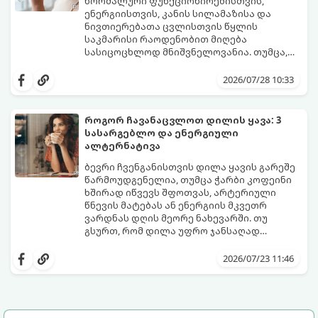
იცოდეთ, რა სიგნალებს გზავნის ორგანიზმი
ნორმალური ფუნქციონირებისთვის,
და როგორ შეიმსუბუქოთ მდგომარეობა
ენერგიისთვის, კანის სილამაზისა და
მეან-გინეკოლოგებისა და
ნივთიერებათა ცვლისთვის წყლის
ნუტრიციოლოგების რეკომენდაციებით.
საკმარისი რაოდენობით მიღება
სასიცოცხლოდ მნიშვნელოვანია. თუმცა,
ყოველდღიური ფუსფუსის, საქმეებისა თუ
თუ ხშირად გავიწყდებათ წყლის
უბრალოდ ჩვევის არქონის გამო, დღის
დალევა ან მისი გემო მოსაწყენი
2026/07/28 10:33
განმავლობაში საჭირო ოდენობის წყლის
გეჩვენებათ, დიეტოლოგების ეს 5
დალევა ბევრისთვის ნამდვილ
მარტივი და ეფექტური რჩევა
გამოწვევად რჩება.
დაგეხმარებათ, წყლის სმა
როგორ ჩავანაცვლოთ დილის ყავა: 3
ყოველდღიურ, სასიამოვნო ჩვევად
სასარგებლო და ენერგიული
აქციოთ.
ალტერნატივა
ბევრი ჩვენგანისთვის დილა ყავის გარეშე
წარმოუდგენელია, თუმცა ჭარბი კოფეინი
ხშირად იწვევს შფოთვას, არტერიული
წნევის მატებას ან ენერგიის მკვეთრ
ვარდნას დღის მეორე ნახევარში. თუ
გსურთ, რომ დილა უფრო ჯანსაღად
დაიწყოთ და ენერგია დიდხანს
მიჰყევით ამ გზამკვლევს და აღმოაჩინეთ
შეინარჩუნოთ, ექსპერტები ყავის სამ
თქვენთვის სასურველი სასმელი:
2026/07/23 11:46
საუკეთესო ალტერნატივას გვთავაზობენ.