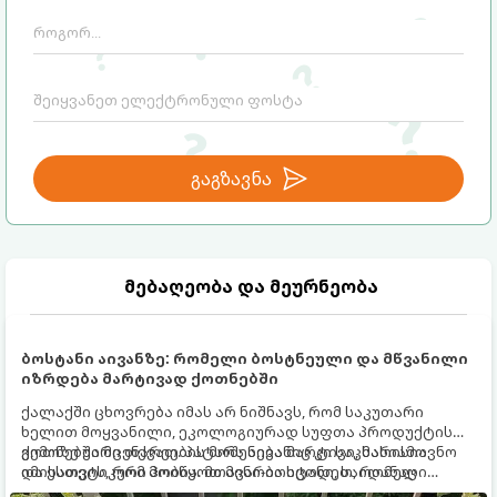
გაგზავნა
მებაღეობა და მეურნეობა
ბოსტანი აივანზე: რომელი ბოსტნეული და მწვანილი
იზრდება მარტივად ქოთნებში
ქალაქში ცხოვრება იმას არ ნიშნავს, რომ საკუთარი
ხელით მოყვანილი, ეკოლოგიურად სუფთა პროდუქტის
გემოზე უარი თქვათ. პატარა აივანიც კი საკმარისია
ქოთნებში მცენარეების მოშენება მარტივი, სასიამოვნო
იმისათვის, რომ მოიწყოთ მინი-ბოსტანი, საიდანაც
და ესთეტიკური ჰობია. მთავარია იცოდეთ, რომელი
ყოველდღიურად ახალ, არომატულ მწვანილსა და
კულტურები ეგუებიან ქოთნის პირობებს ყველაზე კარგად