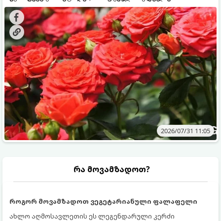
გამოკვება სჭირდებათ. ზაფხულის პერიოდში მცენარის
შედეგის მისაღწევად:
მოთხოვნილებები იცვლება, ამიტომ მნიშვნელოვანია
ვიცოდეთ, რომელი სასუქები გამოიყენება ამ დროს.
2026/07/31 11:05
რა მოვამზადოთ?
როგორ მოვამზადოთ ვეგეტარიანული ფალაფელი
ახლო აღმოსავლეთის ეს ლეგენდარული კერძი