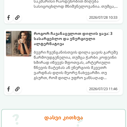
ნუტრიციოლოგების რეკომენდაციებით.
საკმარისი რაოდენობით მიღება
სასიცოცხლოდ მნიშვნელოვანია. თუმცა,
ყოველდღიური ფუსფუსის, საქმეებისა თუ
თუ ხშირად გავიწყდებათ წყლის
უბრალოდ ჩვევის არქონის გამო, დღის
დალევა ან მისი გემო მოსაწყენი
2026/07/28 10:33
განმავლობაში საჭირო ოდენობის წყლის
გეჩვენებათ, დიეტოლოგების ეს 5
დალევა ბევრისთვის ნამდვილ
მარტივი და ეფექტური რჩევა
გამოწვევად რჩება.
დაგეხმარებათ, წყლის სმა
როგორ ჩავანაცვლოთ დილის ყავა: 3
ყოველდღიურ, სასიამოვნო ჩვევად
სასარგებლო და ენერგიული
აქციოთ.
ალტერნატივა
ბევრი ჩვენგანისთვის დილა ყავის გარეშე
წარმოუდგენელია, თუმცა ჭარბი კოფეინი
ხშირად იწვევს შფოთვას, არტერიული
წნევის მატებას ან ენერგიის მკვეთრ
ვარდნას დღის მეორე ნახევარში. თუ
გსურთ, რომ დილა უფრო ჯანსაღად
დაიწყოთ და ენერგია დიდხანს
მიჰყევით ამ გზამკვლევს და აღმოაჩინეთ
შეინარჩუნოთ, ექსპერტები ყავის სამ
თქვენთვის სასურველი სასმელი:
2026/07/23 11:46
საუკეთესო ალტერნატივას გვთავაზობენ.
დასვი კითხვა