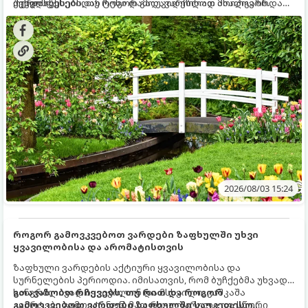
ქვედა ფენებიდან ტენი დამოუკიდებლად მოიპოვონ.
შეხვდნენ.
ოქროს წესებს, თუ როგორ გადავარჩინოთ ახალგაზრდა
ხეები ზაფხულის სიცხეში:
2026/08/03 15:24
როგორ გამოვკვებოთ ვარდები ზაფხულში უხვი
ყვავილობისა და არომატისთვის
ზაფხული ვარდების აქტიური ყვავილობისა და
სურნელების პერიოდია. იმისათვის, რომ ბუჩქებმა უხვად,
ხანგრძლივად იყვავილონ და მსხვილი, კაშკაშა
გთავაზობთ რჩევებს, თუ რით და როგორ
კვირტები გამოიტანონ, მათ რეგულარული და სწორი
გამოვკვებოთ ვარდები ზაფხულში საუკეთესო