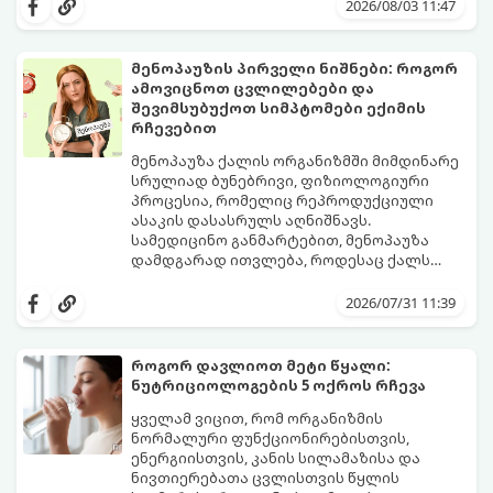
2026/08/03 11:47
მენოპაუზის პირველი ნიშნები: როგორ
ამოვიცნოთ ცვლილებები და
შევიმსუბუქოთ სიმპტომები ექიმის
რჩევებით
მენოპაუზა ქალის ორგანიზმში მიმდინარე
სრულიად ბუნებრივი, ფიზიოლოგიური
პროცესია, რომელიც რეპროდუქციული
ასაკის დასასრულს აღნიშნავს.
სამედიცინო განმარტებით, მენოპაუზა
დამდგარად ითვლება, როდესაც ქალს
ზედიზედ 12 თვის განმავლობაში არ ჰქონია
თუმცა, ორგანიზმში ჰორმონალური
მენსტრუაცია.
ცვლილებები ამ მომენტამდე ბევრად ადრე
2026/07/31 11:39
იწყება - ამ გარდამავალ ეტაპს
პერიმენოპაუზა ეწოდება (რომელიც
საშუალოდ 40-დან 50 წლამდე ასაკში იწყება
როგორ დავლიოთ მეტი წყალი:
და შესაძლოა 4-დან 8 წლამდე
ნუტრიციოლოგების 5 ოქროს რჩევა
გაგრძელდეს).
იმისათვის, რომ ეს პერიოდი შფოთვის
გარეშე გაიაროთ, მნიშვნელოვანია
ყველამ ვიცით, რომ ორგანიზმის
იცოდეთ, რა სიგნალებს გზავნის ორგანიზმი
ნორმალური ფუნქციონირებისთვის,
და როგორ შეიმსუბუქოთ მდგომარეობა
ენერგიისთვის, კანის სილამაზისა და
მეან-გინეკოლოგებისა და
ნივთიერებათა ცვლისთვის წყლის