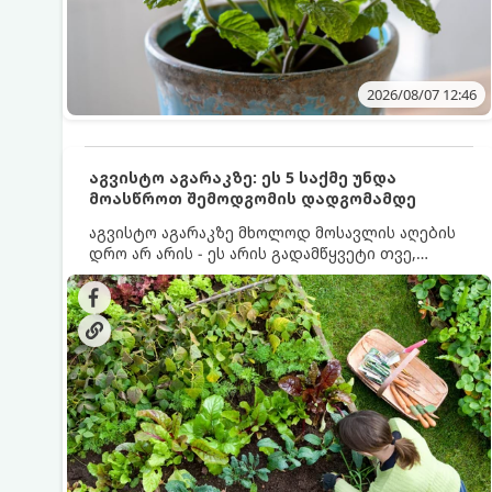
2026/08/07 12:46
აგვისტო აგარაკზე: ეს 5 საქმე უნდა
მოასწროთ შემოდგომის დადგომამდე
აგვისტო აგარაკზე მხოლოდ მოსავლის აღების
დრო არ არის - ეს არის გადამწყვეტი თვე,
როდესაც საფუძველი ეყრება მომავალი წლის
მოსავალს და ბაღი მზადდება შემოდგომა-
ზამთრის სეზონისთვის. იმისათვის, რომ
ნიადაგმა ენერგია აღიდგინოს, ხოლო
მცენარეებმა ზამთარს გაუძლონ, აგვისტოს
ბოლომდე 5 მნიშვნელოვანი საქმის გაკეთება
უნდა მოასწროთ: