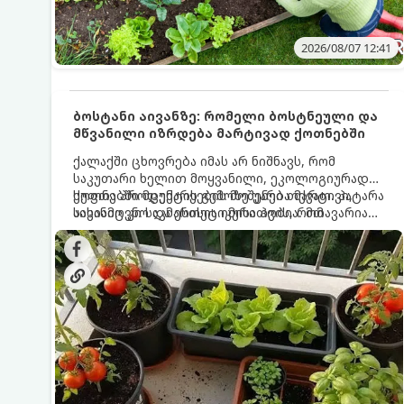
2026/08/07 12:41
ბოსტანი აივანზე: რომელი ბოსტნეული და
მწვანილი იზრდება მარტივად ქოთნებში
ქალაქში ცხოვრება იმას არ ნიშნავს, რომ
საკუთარი ხელით მოყვანილი, ეკოლოგიურად
სუფთა პროდუქტის გემოზე უარი თქვათ. პატარა
ქოთნებში მცენარეების მოშენება მარტივი,
აივანიც კი საკმარისია იმისათვის, რომ
სასიამოვნო და ესთეტიკური ჰობია. მთავარია
მოიწყოთ მინი-ბოსტანი, საიდანაც
იცოდეთ, რომელი კულტურები ეგუებიან
ყოველდღიურად ახალ, არომატულ მწვანილსა
ქოთნის პირობებს ყველაზე კარგად და როგორ
და ბოსტნეულს მოკრეფთ.
მოუაროთ მათ სწორად.