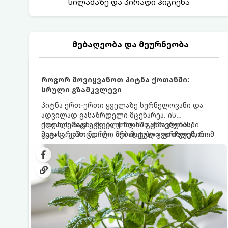
სილამაზე და პირადი ჰიგიენა
მებაღეობა და მეურნეობა
როგორ მოვიყვანოთ პიტნა ქოთანში:
სრული გზამკვლევი
პიტნა ერთ-ერთი ყველაზე სურნელოვანი და
ადვილად გასაზრდელი მცენარეა. ის
იდეალურად ეგუება ქოთანში ცხოვრებას,
ქოთნის პიტნა მთელი წლის განმავლობაში
მეტიც, გამოცდილი მებაღეები გვირჩევენ, რომ
გაგახარებთ ნორჩი, არომატული ფოთლებით
პიტნა მხოლოდ ქოთანში მოვიყვანოთ, რადგან
ჩაის, ლიმონათისა თუ კერძებისთვის.
ღია გრუნტში (ბაღში) დარგვისას ის ფესვებით
ძალიან სწრაფად ვრცელდება და სხვა
მცენარეებს ავიწროებს.