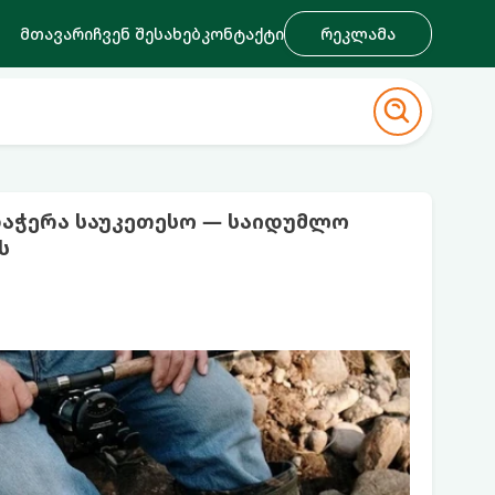
მთავარი
ჩვენ შესახებ
კონტაქტი
რეკლამა
 დაჭერა საუკეთესო — საიდუმლო
ს