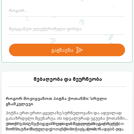
გაგზავნა
მებაღეობა და მეურნეობა
როგორ მოვიყვანოთ პიტნა ქოთანში: სრული
გზამკვლევი
პიტნა ერთ-ერთი ყველაზე სურნელოვანი და ადვილად
გასაზრდელი მცენარეა. ის იდეალურად ეგუება ქოთანში
ცხოვრებას, მეტიც, გამოცდილი მებაღეები გვირჩევენ,
ქოთნის პიტნა მთელი წლის განმავლობაში გაგახარებთ
რომ პიტნა მხოლოდ ქოთანში მოვიყვანოთ, რადგან ღია
ნორჩი, არომატული ფოთლებით ჩაის, ლიმონათისა თუ