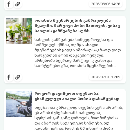
გაჭიმულ და ნერვებისმომშლელ პროცესად
სიამოვნება მოგიტანოთ, გთავაზობთ
2026/08/06 14:26
იქცეს, თუ სწორ ტაქტიკას არ გამოიყენებთ.
სივრცის ორგანიზებისა და ეფექტური
აწყობის ნაცად მეთოდებს.
ოთახის მცენარეების გამრავლება
წყალში: მარტივი ჰობი მათთვის, ვისაც
სახლის გამწვანება სურს
სახლის გამწვანება სიმყუდროვესა და
სიმშვიდეს ქმნის, თუმცა ახალი
მცენარეების ყიდვა ხშირად საკმაოდ დიდ
ხარჯებთან არის დაკავშირებული.
არსებობს ბევრად მარტივი, უფასო და
საინტერესო გზა, ოთახის მცენარეების
გამრავლება წყალში (ჰიდროპონიკური
ეს მეთოდი იდეალურია დამწყები
დაფესვიანება).
მებაღეებისთვისაც კი, რადგან პროცესი
2026/07/30 12:05
უმარტივესი, თვალსაჩინო და საიმედოა -
გამჭვირვალე ჭურჭელში თვალს ადევნებთ,
როგორ იზრდება ახალი ფესვები
როგორ დავიწყოთ თევზაობა:
ყოველდღიურად.
გზამკვლევი ახალი ჰობის დასაწყებად
თევზაობა უბრალოდ თევზის ჭერა არ არის,
ეს არის ბუნებასთან სიახლოვის,
სტრესისგან განტვირთვის, მოთმინებისა
და აზარტის საუკეთესო სინთეზი. თუ
გადაწყვიტეთ, რომ ეს მშვენიერი ჰობი