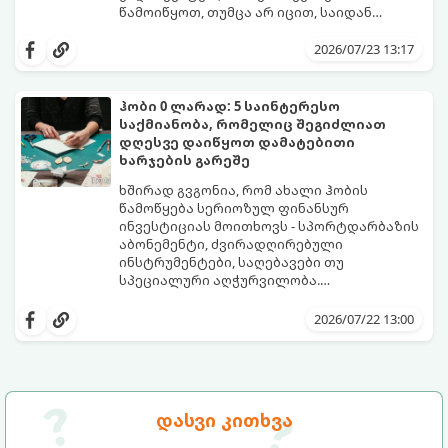
წამოიწყოთ, თუმცა არ იცით, საიდან
დაიწყოთ და რა აღჭურვილობა შეიძინოთ,
ეს ამომწურავი გზამკვლევი სწორედ
2026/07/23 13:17
თქვენთვისაა.
ჰობი 0 ლარად: 5 საინტერესო
საქმიანობა, რომელიც შეგიძლიათ
დღესვე დაიწყოთ დამატებითი
ხარჯების გარეშე
ხშირად გვგონია, რომ ახალი ჰობის
წამოწყება სერიოზულ ფინანსურ
ინვესტიციას მოითხოვს - სპორტდარბაზის
აბონემენტი, ძვირადღირებული
ინსტრუმენტები, საღებავები თუ
სპეციალური აღჭურვილობა.
სინამდვილეში, უამრავი საინტერესო,
ყველაფერი, რაც გჭირდებათ, უკვე გაქვთ
შემოქმედებითი და სასარგებლო
ხელთ: ინტერნეტი, სმარტფონი, ფურცელი
2026/07/22 13:00
საქმიანობა არსებობს, რომლებსაც
და მონდომება!
ნულოვანი ბიუჯეტით, პირდაპირ სახლში,
გთავაზობთ 5 საინტერესო ჰობის,
დღესვე შეგიძლიათ შეუდგეთ.
რომლებიც სრულიად უფასოა და
თანაბრად ავითარებს გონებასა და
შემოქმედებით უნარებს.
დასვი კითხვა