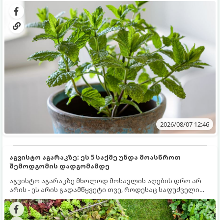
გრუნტში (ბაღში) დარგვისას ის ფესვებით ძალიან
კერძებისთვის.
სწრაფად ვრცელდება და სხვა მცენარეებს ავიწროებს.
2026/08/07 12:46
აგვისტო აგარაკზე: ეს 5 საქმე უნდა მოასწროთ
შემოდგომის დადგომამდე
აგვისტო აგარაკზე მხოლოდ მოსავლის აღების დრო არ
არის - ეს არის გადამწყვეტი თვე, როდესაც საფუძველი
ეყრება მომავალი წლის მოსავალს და ბაღი მზადდება
შემოდგომა-ზამთრის სეზონისთვის. იმისათვის, რომ
ნიადაგმა ენერგია აღიდგინოს, ხოლო მცენარეებმა