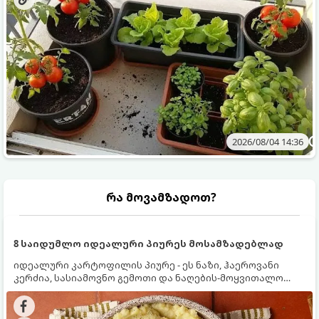
2026/08/04 14:36
რა მოვამზადოთ?
8 საიდუმლო იდეალური პიურეს მოსამზადებლად
იდეალური კარტოფილის პიურე - ეს ნაზი, ჰაეროვანი
კერძია, სასიამოვნო გემოთი და ნაღების-მოყვითალო
ფერით. მისი მომზადება ძალიან მარტივია, მაგრამ
არსებობს რამდენიმე საიდუმლო, რომლებიც უნდა
იცოდეთ, რომ პიურე იდეალურად გემრიელი გამოვიდეს.