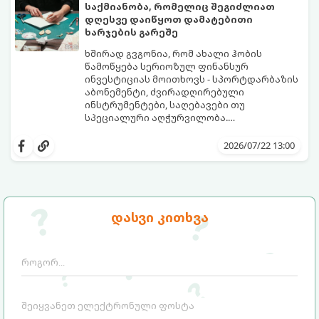
საქმიანობა, რომელიც შეგიძლიათ
დღესვე დაიწყოთ დამატებითი
ხარჯების გარეშე
ხშირად გვგონია, რომ ახალი ჰობის
წამოწყება სერიოზულ ფინანსურ
ინვესტიციას მოითხოვს - სპორტდარბაზის
აბონემენტი, ძვირადღირებული
ინსტრუმენტები, საღებავები თუ
სპეციალური აღჭურვილობა.
სინამდვილეში, უამრავი საინტერესო,
ყველაფერი, რაც გჭირდებათ, უკვე გაქვთ
შემოქმედებითი და სასარგებლო
ხელთ: ინტერნეტი, სმარტფონი, ფურცელი
2026/07/22 13:00
საქმიანობა არსებობს, რომლებსაც
და მონდომება!
ნულოვანი ბიუჯეტით, პირდაპირ სახლში,
გთავაზობთ 5 საინტერესო ჰობის,
დღესვე შეგიძლიათ შეუდგეთ.
რომლებიც სრულიად უფასოა და
თანაბრად ავითარებს გონებასა და
შემოქმედებით უნარებს.
დასვი კითხვა