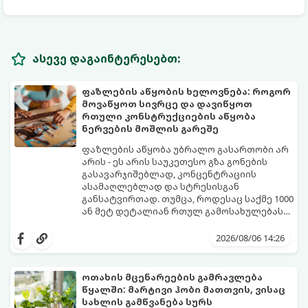
ასევე დაგაინტერესებთ:
ფაზლების აწყობის ხელოვნება: როგორ
მოვაწყოთ სივრცე და დავიწყოთ
რთული კონსტრუქციების აწყობა
ნერვების მოშლის გარეშე
ფაზლების აწყობა უბრალო გასართობი არ
არის - ეს არის საუკეთესო გზა გონების
გასავარჯიშებლად, კონცენტრაციის
ასამაღლებლად და სტრესისგან
განსატვირთად. თუმცა, როდესაც საქმე 1000
ან მეტ დეტალიან რთულ გამოსახულებას
ეხება, პროცესი შესაძლოა ქაოსურ,
იმისათვის, რომ ფაზლის აწყობამ მხოლოდ
გაჭიმულ და ნერვებისმომშლელ პროცესად
სიამოვნება მოგიტანოთ, გთავაზობთ
2026/08/06 14:26
იქცეს, თუ სწორ ტაქტიკას არ გამოიყენებთ.
სივრცის ორგანიზებისა და ეფექტური
აწყობის ნაცად მეთოდებს.
ოთახის მცენარეების გამრავლება
წყალში: მარტივი ჰობი მათთვის, ვისაც
სახლის გამწვანება სურს