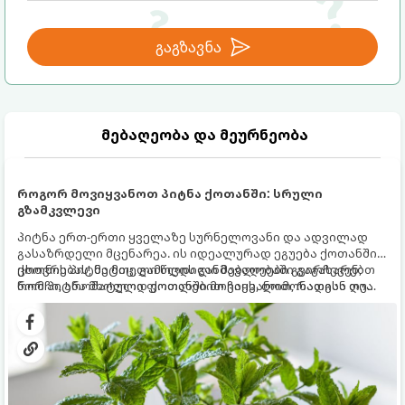
გაგზავნა
მებაღეობა და მეურნეობა
როგორ მოვიყვანოთ პიტნა ქოთანში: სრული
გზამკვლევი
პიტნა ერთ-ერთი ყველაზე სურნელოვანი და ადვილად
გასაზრდელი მცენარეა. ის იდეალურად ეგუება ქოთანში
ცხოვრებას, მეტიც, გამოცდილი მებაღეები გვირჩევენ,
ქოთნის პიტნა მთელი წლის განმავლობაში გაგახარებთ
რომ პიტნა მხოლოდ ქოთანში მოვიყვანოთ, რადგან ღია
ნორჩი, არომატული ფოთლებით ჩაის, ლიმონათისა თუ
გრუნტში (ბაღში) დარგვისას ის ფესვებით ძალიან
კერძებისთვის.
სწრაფად ვრცელდება და სხვა მცენარეებს ავიწროებს.