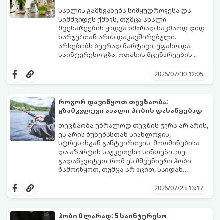
სახლის გამწვანება სიმყუდროვესა და
სიმშვიდეს ქმნის, თუმცა ახალი
მცენარეების ყიდვა ხშირად საკმაოდ დიდ
ხარჯებთან არის დაკავშირებული.
არსებობს ბევრად მარტივი, უფასო და
საინტერესო გზა, ოთახის მცენარეების
გამრავლება წყალში (ჰიდროპონიკური
ეს მეთოდი იდეალურია დამწყები
დაფესვიანება).
მებაღეებისთვისაც კი, რადგან პროცესი
2026/07/30 12:05
უმარტივესი, თვალსაჩინო და საიმედოა -
გამჭვირვალე ჭურჭელში თვალს ადევნებთ,
როგორ იზრდება ახალი ფესვები
როგორ დავიწყოთ თევზაობა:
ყოველდღიურად.
გზამკვლევი ახალი ჰობის დასაწყებად
თევზაობა უბრალოდ თევზის ჭერა არ არის,
ეს არის ბუნებასთან სიახლოვის,
სტრესისგან განტვირთვის, მოთმინებისა
და აზარტის საუკეთესო სინთეზი. თუ
გადაწყვიტეთ, რომ ეს მშვენიერი ჰობი
წამოიწყოთ, თუმცა არ იცით, საიდან
დაიწყოთ და რა აღჭურვილობა შეიძინოთ,
ეს ამომწურავი გზამკვლევი სწორედ
2026/07/23 13:17
თქვენთვისაა.
ჰობი 0 ლარად: 5 საინტერესო