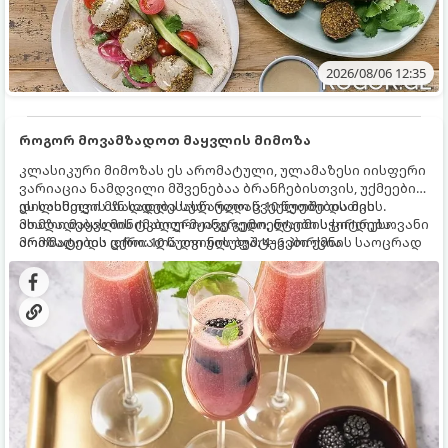
2026/08/06 12:35
როგორ მოვამზადოთ მაყვლის მიმოზა
კლასიკური მიმოზას ეს არომატული, ულამაზესი იისფერი
ვარიაცია ნამდვილი მშვენებაა ბრანჩებისთვის, უქმეების
დილისთვის ან სადღესასწაულო წვეულებებისთვის.
ეს სასმელი მზადდება სულ რაღაც 10 წუთში და მის
ახალი მაყვლის ტკბილ-მჟავე გემო, ლაიმის ციტრუსოვანი
მომზადებას მინიმალური ინგრედიენტები სჭირდება.
არომატი და ცქრიალა ღვინის ბუშტუკები ქმნის საოცრად
მომზადების დრო: 10 წუთი ულუფა: 4–6 პორცია
დახვეწილ და მაგრილებელ კოქტეილს.