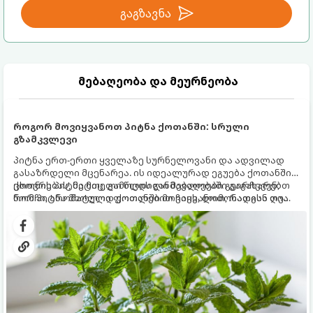
გაგზავნა
მებაღეობა და მეურნეობა
როგორ მოვიყვანოთ პიტნა ქოთანში: სრული
გზამკვლევი
პიტნა ერთ-ერთი ყველაზე სურნელოვანი და ადვილად
გასაზრდელი მცენარეა. ის იდეალურად ეგუება ქოთანში
ცხოვრებას, მეტიც, გამოცდილი მებაღეები გვირჩევენ,
ქოთნის პიტნა მთელი წლის განმავლობაში გაგახარებთ
რომ პიტნა მხოლოდ ქოთანში მოვიყვანოთ, რადგან ღია
ნორჩი, არომატული ფოთლებით ჩაის, ლიმონათისა თუ
გრუნტში (ბაღში) დარგვისას ის ფესვებით ძალიან
კერძებისთვის.
სწრაფად ვრცელდება და სხვა მცენარეებს ავიწროებს.