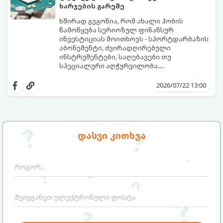
ხარჯების გარეშე
ხშირად გვგონია, რომ ახალი ჰობის
წამოწყება სერიოზულ ფინანსურ
ინვესტიციას მოითხოვს - სპორტდარბაზის
აბონემენტი, ძვირადღირებული
ინსტრუმენტები, საღებავები თუ
სპეციალური აღჭურვილობა.
სინამდვილეში, უამრავი საინტერესო,
ყველაფერი, რაც გჭირდებათ, უკვე გაქვთ
შემოქმედებითი და სასარგებლო
ხელთ: ინტერნეტი, სმარტფონი, ფურცელი
2026/07/22 13:00
საქმიანობა არსებობს, რომლებსაც
და მონდომება!
ნულოვანი ბიუჯეტით, პირდაპირ სახლში,
გთავაზობთ 5 საინტერესო ჰობის,
დღესვე შეგიძლიათ შეუდგეთ.
რომლებიც სრულიად უფასოა და
თანაბრად ავითარებს გონებასა და
შემოქმედებით უნარებს.
დასვი კითხვა