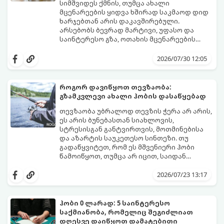
სიმშვიდეს ქმნის, თუმცა ახალი
მცენარეების ყიდვა ხშირად საკმაოდ დიდ
ხარჯებთან არის დაკავშირებული.
არსებობს ბევრად მარტივი, უფასო და
საინტერესო გზა, ოთახის მცენარეების
გამრავლება წყალში (ჰიდროპონიკური
ეს მეთოდი იდეალურია დამწყები
დაფესვიანება).
მებაღეებისთვისაც კი, რადგან პროცესი
2026/07/30 12:05
უმარტივესი, თვალსაჩინო და საიმედოა -
გამჭვირვალე ჭურჭელში თვალს ადევნებთ,
როგორ იზრდება ახალი ფესვები
როგორ დავიწყოთ თევზაობა:
ყოველდღიურად.
გზამკვლევი ახალი ჰობის დასაწყებად
თევზაობა უბრალოდ თევზის ჭერა არ არის,
ეს არის ბუნებასთან სიახლოვის,
სტრესისგან განტვირთვის, მოთმინებისა
და აზარტის საუკეთესო სინთეზი. თუ
გადაწყვიტეთ, რომ ეს მშვენიერი ჰობი
წამოიწყოთ, თუმცა არ იცით, საიდან
დაიწყოთ და რა აღჭურვილობა შეიძინოთ,
ეს ამომწურავი გზამკვლევი სწორედ
2026/07/23 13:17
თქვენთვისაა.
ჰობი 0 ლარად: 5 საინტერესო
საქმიანობა, რომელიც შეგიძლიათ
დღესვე დაიწყოთ დამატებითი