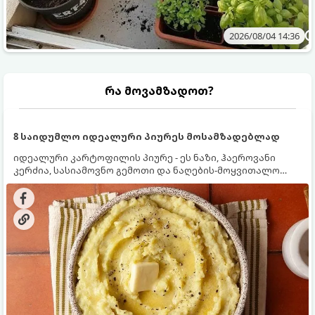
2026/08/04 14:36
რა მოვამზადოთ?
8 საიდუმლო იდეალური პიურეს მოსამზადებლად
იდეალური კარტოფილის პიურე - ეს ნაზი, ჰაეროვანი
კერძია, სასიამოვნო გემოთი და ნაღების-მოყვითალო
ფერით. მისი მომზადება ძალიან მარტივია, მაგრამ
არსებობს რამდენიმე საიდუმლო, რომლებიც უნდა
იცოდეთ, რომ პიურე იდეალურად გემრიელი გამოვიდეს.