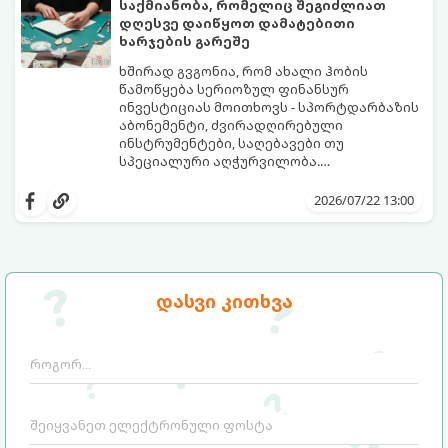
საქმიანობა, რომელიც შეგიძლიათ
დღესვე დაიწყოთ დამატებითი
ხარჯების გარეშე
ხშირად გვგონია, რომ ახალი ჰობის
წამოწყება სერიოზულ ფინანსურ
ინვესტიციას მოითხოვს - სპორტდარბაზის
აბონემენტი, ძვირადღირებული
ინსტრუმენტები, საღებავები თუ
სპეციალური აღჭურვილობა.
სინამდვილეში, უამრავი საინტერესო,
ყველაფერი, რაც გჭირდებათ, უკვე გაქვთ
შემოქმედებითი და სასარგებლო
ხელთ: ინტერნეტი, სმარტფონი, ფურცელი
2026/07/22 13:00
საქმიანობა არსებობს, რომლებსაც
და მონდომება!
ნულოვანი ბიუჯეტით, პირდაპირ სახლში,
გთავაზობთ 5 საინტერესო ჰობის,
დღესვე შეგიძლიათ შეუდგეთ.
რომლებიც სრულიად უფასოა და
თანაბრად ავითარებს გონებასა და
შემოქმედებით უნარებს.
დასვი კითხვა