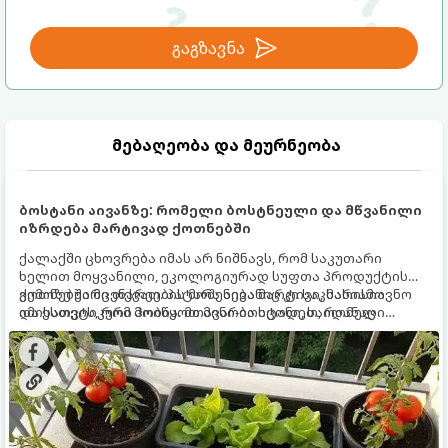
გაგზავნა
მებაღეობა და მეურნეობა
ბოსტანი აივანზე: რომელი ბოსტნეული და მწვანილი
იზრდება მარტივად ქოთნებში
ქალაქში ცხოვრება იმას არ ნიშნავს, რომ საკუთარი
ხელით მოყვანილი, ეკოლოგიურად სუფთა პროდუქტის
გემოზე უარი თქვათ. პატარა აივანიც კი საკმარისია
ქოთნებში მცენარეების მოშენება მარტივი, სასიამოვნო
იმისათვის, რომ მოიწყოთ მინი-ბოსტანი, საიდანაც
და ესთეტიკური ჰობია. მთავარია იცოდეთ, რომელი
ყოველდღიურად ახალ, არომატულ მწვანილსა და
კულტურები ეგუებიან ქოთნის პირობებს ყველაზე კარგად
ბოსტნეულს მოკრეფთ.
და როგორ მოუაროთ მათ სწორად.