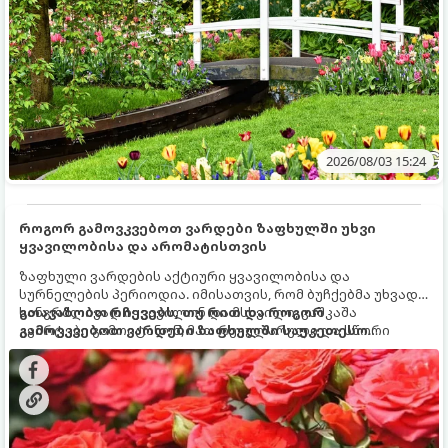
2026/08/03 15:24
როგორ გამოვკვებოთ ვარდები ზაფხულში უხვი
ყვავილობისა და არომატისთვის
ზაფხული ვარდების აქტიური ყვავილობისა და
სურნელების პერიოდია. იმისათვის, რომ ბუჩქებმა უხვად,
ხანგრძლივად იყვავილონ და მსხვილი, კაშკაშა
გთავაზობთ რჩევებს, თუ რით და როგორ
კვირტები გამოიტანონ, მათ რეგულარული და სწორი
გამოვკვებოთ ვარდები ზაფხულში საუკეთესო
გამოკვება სჭირდებათ. ზაფხულის პერიოდში მცენარის
შედეგის მისაღწევად:
მოთხოვნილებები იცვლება, ამიტომ მნიშვნელოვანია
ვიცოდეთ, რომელი სასუქები გამოიყენება ამ დროს.