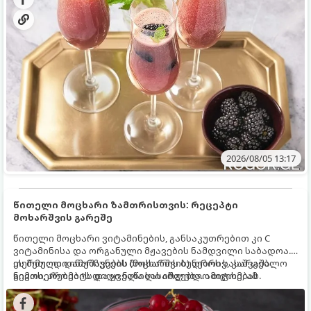
2026/08/05 13:17
წითელი მოცხარი ზამთრისთვის: რეცეპტი
მოხარშვის გარეშე
წითელი მოცხარი ვიტამინების, განსაკუთრებით კი C
ვიტამინისა და ორგანული მჟავების ნამდვილი საბადოა.
თერმული დამუშავების (მოხარშვის) დროს სასარგებლო
ეს მეთოდი ინარჩუნებს მოცხარის ბუნებრივ, კაშკაშა
ნივთიერებების დიდი ნაწილი იშლება. ამიტომ, ამ
გემოს, არომატს და ყველა სასარგებლო თვისებას.
კენკრის ზამთრისთვის შესანახად საუკეთესო გზა
„ცოცხალი ჯემის“ მომზადებაა - მოხარშვის გარეშე.