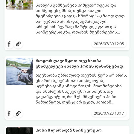
სახლის გამწვანება სიმყუდროვესა და
სიმშვიდეს ქმნის, თუმცა ახალი
მცენარეების ყიდვა ხშირად საკმაოდ დიდ
ხარჯებთან არის დაკავშირებული.
არსებობს ბევრად მარტივი, უფასო და
საინტერესო გზა, ოთახის მცენარეების
გამრავლება წყალში (ჰიდროპონიკური
ეს მეთოდი იდეალურია დამწყები
დაფესვიანება).
მებაღეებისთვისაც კი, რადგან პროცესი
2026/07/30 12:05
უმარტივესი, თვალსაჩინო და საიმედოა -
გამჭვირვალე ჭურჭელში თვალს ადევნებთ,
როგორ იზრდება ახალი ფესვები
როგორ დავიწყოთ თევზაობა:
ყოველდღიურად.
გზამკვლევი ახალი ჰობის დასაწყებად
თევზაობა უბრალოდ თევზის ჭერა არ არის,
ეს არის ბუნებასთან სიახლოვის,
სტრესისგან განტვირთვის, მოთმინებისა
და აზარტის საუკეთესო სინთეზი. თუ
გადაწყვიტეთ, რომ ეს მშვენიერი ჰობი
წამოიწყოთ, თუმცა არ იცით, საიდან
დაიწყოთ და რა აღჭურვილობა შეიძინოთ,
ეს ამომწურავი გზამკვლევი სწორედ
2026/07/23 13:17
თქვენთვისაა.
ჰობი 0 ლარად: 5 საინტერესო