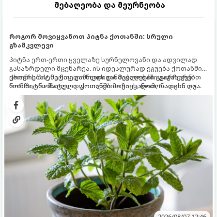
მებაღეობა და მეურნეობა
როგორ მოვიყვანოთ პიტნა ქოთანში: სრული
გზამკვლევი
პიტნა ერთ-ერთი ყველაზე სურნელოვანი და ადვილად
გასაზრდელი მცენარეა. ის იდეალურად ეგუება ქოთანში
ცხოვრებას, მეტიც, გამოცდილი მებაღეები გვირჩევენ,
ქოთნის პიტნა მთელი წლის განმავლობაში გაგახარებთ
რომ პიტნა მხოლოდ ქოთანში მოვიყვანოთ, რადგან ღია
ნორჩი, არომატული ფოთლებით ჩაის, ლიმონათისა თუ
გრუნტში (ბაღში) დარგვისას ის ფესვებით ძალიან
კერძებისთვის.
სწრაფად ვრცელდება და სხვა მცენარეებს ავიწროებს.
2026/08/07 12:46