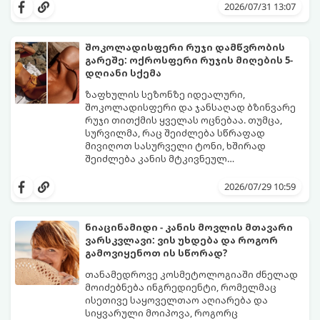
იღლიებში უსიამოვნო სუნი გაჩნდა,
სუნი არ აქვს. სუნს აჩენენ ბაქტერიები,
2026/07/31 13:07
პანიკაში ჩავარდნა არ ღირს.
რომლებიც იღლიის ნოტიო გარემოში
მომენტალურად მრავლდებიან.
შესაბამისად, ჩვენი მიზანია ამ
შოკოლადისფერი რუჯი დამწვრობის
ბაქტერიების განადგურება და კანის
გარეშე: ოქროსფერი რუჯის მიღების 5-
გამოშრობა.
აი, 5 ყველაზე ეფექტური,
დღიანი სქემა
აპრობირებული და ნაცადი ხერხი,
რომლებიც ნებისმიერ ოფისში, კაფესა
ზაფხულის სეზონზე იდეალური,
თუ საზოგადოებრივ ტუალეტში, სულ
შოკოლადისფერი და ჯანსაღად ბზინვარე
რაღაც 2 წუთში გადაგარჩენთ:
რუჯი თითქმის ყველას ოცნებაა. თუმცა,
სურვილმა, რაც შეიძლება სწრაფად
მივიღოთ სასურველი ტონი, ხშირად
შეიძლება კანის მტკივნეულ
დამწვრობამდე, სიწითლემდე და
კანს სჭირდება დრო, რათა უსაფრთხოდ
აცილებამდე მიგვიყვანოს.
გამოიმუშაოს მელანინი - პიგმენტი,
2026/07/29 10:59
რომელიც მას ოქროსფერ ელფერს ანიჭებს.
დერმატოლოგების მიერ შემუშავებული ეს
5-დღიანი სქემა დაგეხმარებათ, მიიღოთ
ნიაცინამიდი - კანის მოვლის მთავარი
ღრმა, თანაბარი და ხანგრძლივი რუჯი
ვარსკვლავი: ვის უხდება და როგორ
კანის ჯანმრთელობის დაზიანების გარეშე.
გამოვიყენოთ ის სწორად?
თანამედროვე კოსმეტოლოგიაში ძნელად
მოიძებნება ინგრედიენტი, რომელმაც
ისეთივე საყოველთაო აღიარება და
სიყვარული მოიპოვა, როგორც