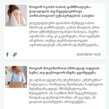
როგორ სჯობს სახის გამშრალება -
ქაღალდის თუ ჩვეულებრივი
პირსახოცით? ექსპერტების პასუხი
ყოველდღიური დაბანის შემდეგ სახის
სწორად გამშრალება კანის მოვლის ერთ-
ერთი უმნიშვნელოვანესი ნაბიჯია. ბევრი
ადამიანი არც კი უკვირდება, რას იყენებს
ამ დროს, თუმცა დერმატოლოგები
აფრთხილებენ: არასწორად შერჩეულმა
პირსახოცმა შესაძლოა გამოიწვიოს
მოდით, განვიხილოთ, რომელია უკეთესი
გამონაყარი, კანის გაღიზიანება და
კანის ჯანმრთელობისთვის - ტრადიციული
2026/08/03 14:25
ფორების დაცობა.
ნაჭრის პირსახოცი თუ ერთჯერადი
ქაღალდის ხელსახოცი?
როგორ მოვიშოროთ სწრაფად ოფლის
სუნი, თუ დეზოდორანტმა გვიმტყუნა
ეს ალბათ ყველაზე უხერხული „ემერჯენსი“
სიტუაციაა, რომელიც შეიძლება ზაფხულის
მცხუნვარე დღეს, მნიშვნელოვანი
შეხვედრის ან პაემნის წინ შეგვემთხვეს.
როდესაც დეზოდორანტი არ გვაქვს, ან
დილით დასხმულმა პროდუქტმა
შუადღისთვის უკვე გვიმტყუნა და
მთავარია გვახსოვდეს:
თავად ოფლს