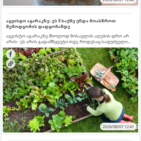
აგვისტო აგარაკზე: ეს 5 საქმე უნდა მოასწროთ
შემოდგომის დადგომამდე
აგვისტო აგარაკზე მხოლოდ მოსავლის აღების დრო არ
არის - ეს არის გადამწყვეტი თვე, როდესაც საფუძველი
ეყრება მომავალი წლის მოსავალს და ბაღი მზადდება
შემოდგომა-ზამთრის სეზონისთვის. იმისათვის, რომ
ნიადაგმა ენერგია აღიდგინოს, ხოლო მცენარეებმა
ზამთარს გაუძლონ, აგვისტოს ბოლომდე 5
მნიშვნელოვანი საქმის გაკეთება უნდა მოასწროთ:
2026/08/07 12:41