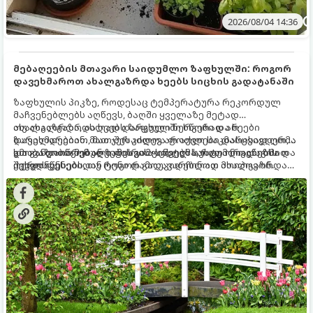
2026/08/04 14:36
მებაღეების მთავარი საიდუმლო ზაფხულში: როგორ
დავეხმაროთ ახალგაზრდა ხეებს სიცხის გადატანაში
ზაფხულის პიკზე, როდესაც ტემპერატურა რეკორდულ
მაჩვენებლებს აღწევს, ბაღში ყველაზე მეტად
ახალგაზრდა, ახლად დარგული ნერგები და ხეები
თუ ახალგაზრდა ხეებს ზაფხულში სწორად არ
ზარალდებიან. მათ ჯერ კიდევ არ აქვთ საკმარისად ღრმა
დავეხმარებით, მათ შესაძლოა ფოთლები დასცვივდეთ,
და განვითარებული ფესვთა სისტემა, რათა ნიადაგის
ხმობა დაიწყონ ან ზამთრის ყინვებს სუსტი ორგანიზმით
გთავაზობთ მებაღეების გამოცდილ საიდუმლოებებსა და
ქვედა ფენებიდან ტენი დამოუკიდებლად მოიპოვონ.
შეხვდნენ.
ოქროს წესებს, თუ როგორ გადავარჩინოთ ახალგაზრდა
ხეები ზაფხულის სიცხეში: