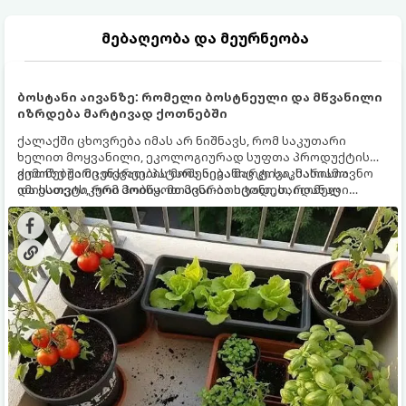
მებაღეობა და მეურნეობა
ბოსტანი აივანზე: რომელი ბოსტნეული და მწვანილი
იზრდება მარტივად ქოთნებში
ქალაქში ცხოვრება იმას არ ნიშნავს, რომ საკუთარი
ხელით მოყვანილი, ეკოლოგიურად სუფთა პროდუქტის
გემოზე უარი თქვათ. პატარა აივანიც კი საკმარისია
ქოთნებში მცენარეების მოშენება მარტივი, სასიამოვნო
იმისათვის, რომ მოიწყოთ მინი-ბოსტანი, საიდანაც
და ესთეტიკური ჰობია. მთავარია იცოდეთ, რომელი
ყოველდღიურად ახალ, არომატულ მწვანილსა და
კულტურები ეგუებიან ქოთნის პირობებს ყველაზე კარგად
ბოსტნეულს მოკრეფთ.
და როგორ მოუაროთ მათ სწორად.