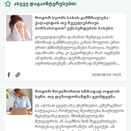
ასევე დაგაინტერესებთ:
როგორ სჯობს სახის გამშრალება -
ქაღალდის თუ ჩვეულებრივი
პირსახოცით? ექსპერტების პასუხი
ყოველდღიური დაბანის შემდეგ სახის
სწორად გამშრალება კანის მოვლის ერთ-
ერთი უმნიშვნელოვანესი ნაბიჯია. ბევრი
ადამიანი არც კი უკვირდება, რას იყენებს
ამ დროს, თუმცა დერმატოლოგები
აფრთხილებენ: არასწორად შერჩეულმა
პირსახოცმა შესაძლოა გამოიწვიოს
მოდით, განვიხილოთ, რომელია უკეთესი
გამონაყარი, კანის გაღიზიანება და
კანის ჯანმრთელობისთვის - ტრადიციული
2026/08/03 14:25
ფორების დაცობა.
ნაჭრის პირსახოცი თუ ერთჯერადი
ქაღალდის ხელსახოცი?
როგორ მოვიშოროთ სწრაფად ოფლის
სუნი, თუ დეზოდორანტმა გვიმტყუნა
ეს ალბათ ყველაზე უხერხული „ემერჯენსი“
სიტუაციაა, რომელიც შეიძლება ზაფხულის
მცხუნვარე დღეს, მნიშვნელოვანი
შეხვედრის ან პაემნის წინ შეგვემთხვეს.
როდესაც დეზოდორანტი არ გვაქვს, ან