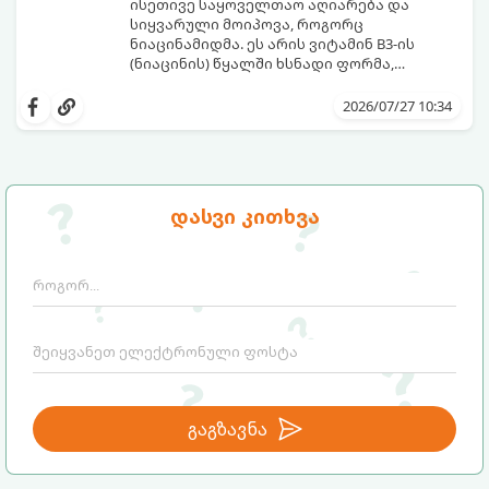
ისეთივე საყოველთაო აღიარება და
სიყვარული მოიპოვა, როგორც
ნიაცინამიდმა. ეს არის ვიტამინ B3-ის
(ნიაცინის) წყალში ხსნადი ფორმა,
რომელიც თითქმის ყველა ტიპის
განვიხილოთ, რატომ გახდა ნიაცინამიდი
კანისთვის ნამდვილი „მაშველი რგოლია“.
თავის მოვლის რუტინის შეუცვლელი
2026/07/27 10:34
ნაწილი, ვისთვის არის ის განკუთვნილი და
როგორ უნდა გამოვიყენოთ ის
მაქსიმალური ეფექტის მისაღწევად.
დასვი კითხვა
გაგზავნა