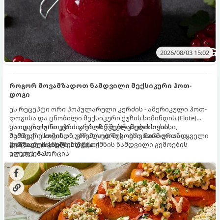
2026/08/03 15:02
როგორ მოვამზადოთ ნამდვილი მექსიკური ჰოთ-
დოგი
ეს რეცეპტი ორი პოპულარული კერძის - ამერიკული ჰოთ-
დოგისა და ცნობილი მექსიკური ქუჩის სიმინდის (Elote)
საოცარი სინთეზია. გრილზე შებრაწული სოსისი,
ეს იდეალური კერძია ეზოს წვეულებებისთვის,
შემწვარი სიმინდი, კრემისებრი სოუსი, მარილიანი ყველი
ბარბექიუსთვის ან უბრალოდ მეგობრებთან ერთად
და ცხარე სანელებლები ქმნის ნამდვილი გემოების
გემრიელი ვახშმისთვის.
მომზადების დრო: 15 წუთი
აფეთქებას.
ულუფა: 8 პორცია