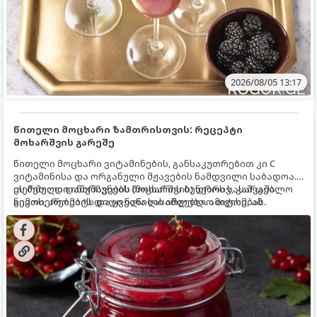
2026/08/05 13:17
წითელი მოცხარი ზამთრისთვის: რეცეპტი
მოხარშვის გარეშე
წითელი მოცხარი ვიტამინების, განსაკუთრებით კი C
ვიტამინისა და ორგანული მჟავების ნამდვილი საბადოა.
თერმული დამუშავების (მოხარშვის) დროს სასარგებლო
ეს მეთოდი ინარჩუნებს მოცხარის ბუნებრივ, კაშკაშა
ნივთიერებების დიდი ნაწილი იშლება. ამიტომ, ამ
გემოს, არომატს და ყველა სასარგებლო თვისებას.
კენკრის ზამთრისთვის შესანახად საუკეთესო გზა
„ცოცხალი ჯემის“ მომზადებაა - მოხარშვის გარეშე.