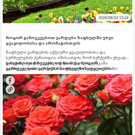
2026/08/03 15:24
როგორ გამოვკვებოთ ვარდები ზაფხულში უხვი
ყვავილობისა და არომატისთვის
ზაფხული ვარდების აქტიური ყვავილობისა და
სურნელების პერიოდია. იმისათვის, რომ ბუჩქებმა უხვად,
ხანგრძლივად იყვავილონ და მსხვილი, კაშკაშა
გთავაზობთ რჩევებს, თუ რით და როგორ
კვირტები გამოიტანონ, მათ რეგულარული და სწორი
გამოვკვებოთ ვარდები ზაფხულში საუკეთესო
გამოკვება სჭირდებათ. ზაფხულის პერიოდში მცენარის
შედეგის მისაღწევად:
მოთხოვნილებები იცვლება, ამიტომ მნიშვნელოვანია
ვიცოდეთ, რომელი სასუქები გამოიყენება ამ დროს.