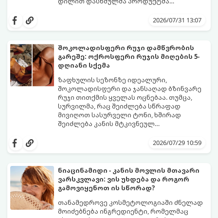
დილით დასხმულმა პროდუქტმა
შუადღისთვის უკვე გვიმტყუნა და
მთავარია გვახსოვდეს:
თავად ოფლს
იღლიებში უსიამოვნო სუნი გაჩნდა,
სუნი არ აქვს. სუნს აჩენენ ბაქტერიები,
2026/07/31 13:07
პანიკაში ჩავარდნა არ ღირს.
რომლებიც იღლიის ნოტიო გარემოში
მომენტალურად მრავლდებიან.
შესაბამისად, ჩვენი მიზანია ამ
შოკოლადისფერი რუჯი დამწვრობის
ბაქტერიების განადგურება და კანის
გარეშე: ოქროსფერი რუჯის მიღების 5-
გამოშრობა.
აი, 5 ყველაზე ეფექტური,
დღიანი სქემა
აპრობირებული და ნაცადი ხერხი,
რომლებიც ნებისმიერ ოფისში, კაფესა
ზაფხულის სეზონზე იდეალური,
თუ საზოგადოებრივ ტუალეტში, სულ
შოკოლადისფერი და ჯანსაღად ბზინვარე
რაღაც 2 წუთში გადაგარჩენთ:
რუჯი თითქმის ყველას ოცნებაა. თუმცა,
სურვილმა, რაც შეიძლება სწრაფად
მივიღოთ სასურველი ტონი, ხშირად
შეიძლება კანის მტკივნეულ
დამწვრობამდე, სიწითლემდე და
კანს სჭირდება დრო, რათა უსაფრთხოდ
აცილებამდე მიგვიყვანოს.
გამოიმუშაოს მელანინი - პიგმენტი,
2026/07/29 10:59
რომელიც მას ოქროსფერ ელფერს ანიჭებს.
დერმატოლოგების მიერ შემუშავებული ეს
5-დღიანი სქემა დაგეხმარებათ, მიიღოთ
ნიაცინამიდი - კანის მოვლის მთავარი
ღრმა, თანაბარი და ხანგრძლივი რუჯი
ვარსკვლავი: ვის უხდება და როგორ
კანის ჯანმრთელობის დაზიანების გარეშე.
გამოვიყენოთ ის სწორად?
თანამედროვე კოსმეტოლოგიაში ძნელად
მოიძებნება ინგრედიენტი, რომელმაც