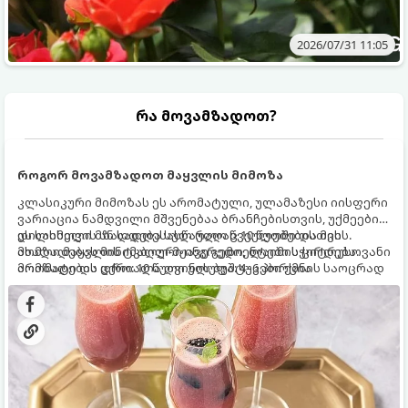
2026/07/31 11:05
რა მოვამზადოთ?
როგორ მოვამზადოთ მაყვლის მიმოზა
კლასიკური მიმოზას ეს არომატული, ულამაზესი იისფერი
ვარიაცია ნამდვილი მშვენებაა ბრანჩებისთვის, უქმეების
დილისთვის ან სადღესასწაულო წვეულებებისთვის.
ეს სასმელი მზადდება სულ რაღაც 10 წუთში და მის
ახალი მაყვლის ტკბილ-მჟავე გემო, ლაიმის ციტრუსოვანი
მომზადებას მინიმალური ინგრედიენტები სჭირდება.
არომატი და ცქრიალა ღვინის ბუშტუკები ქმნის საოცრად
მომზადების დრო: 10 წუთი ულუფა: 4–6 პორცია
დახვეწილ და მაგრილებელ კოქტეილს.