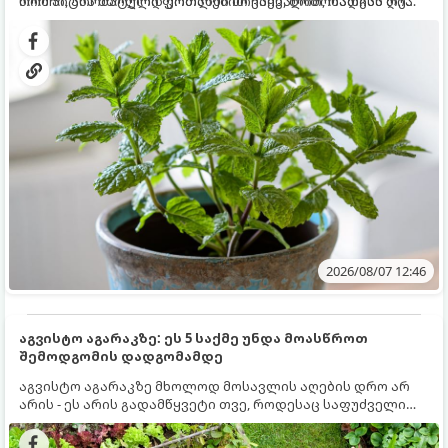
რომ პიტნა მხოლოდ ქოთანში მოვიყვანოთ, რადგან ღია
ნორჩი, არომატული ფოთლებით ჩაის, ლიმონათისა თუ
გრუნტში (ბაღში) დარგვისას ის ფესვებით ძალიან
კერძებისთვის.
სწრაფად ვრცელდება და სხვა მცენარეებს ავიწროებს.
2026/08/07 12:46
აგვისტო აგარაკზე: ეს 5 საქმე უნდა მოასწროთ
შემოდგომის დადგომამდე
აგვისტო აგარაკზე მხოლოდ მოსავლის აღების დრო არ
არის - ეს არის გადამწყვეტი თვე, როდესაც საფუძველი
ეყრება მომავალი წლის მოსავალს და ბაღი მზადდება
შემოდგომა-ზამთრის სეზონისთვის. იმისათვის, რომ