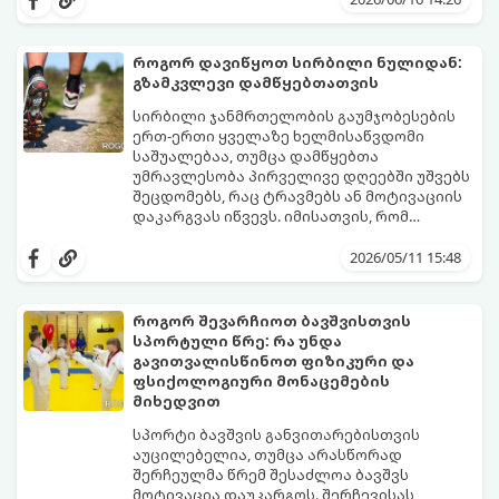
მეტაბოლიზმსა და ლიბიდოზე (სექსუალურ
ბუნებრივად, ყოველწლიურად
ლტოლვაზე).
დაახლოებით 1%-ით იკლებს. თუმცა,
თანამედროვე სტრესული ცხოვრების წესი,
როგორ დავიწყოთ სირბილი ნულიდან:
არასწორი კვება და უმოძრაობა ამ პროცესს
გზამკვლევი დამწყებთათვის
კატასტროფულად აჩქარებს. დაბალი
სინთეტიკური ჰორმონალური თერაპიის
ტესტოსტერონი იწვევს მუდმივ
დაწყებამდე, რომელსაც ხშირად
სირბილი ჯანმრთელობის გაუმჯობესების
დაღლილობას, დეპრესიას, კუნთების
სერიოზული გვერდითი ეფექტები აქვს,
ერთ-ერთი ყველაზე ხელმისაწვდომი
განლევასა და ცხიმის დაგროვებას მუცლის
უმჯობესია ორგანიზმს ტესტოსტერონის
საშუალებაა, თუმცა დამწყებთა
არეში.
გამომუშავებაში ბუნებრივი, მეცნიერულად
უმრავლესობა პირველივე დღეებში უშვებს
დადასტურებული გზებით დაეხმაროთ.
შეცდომებს, რაც ტრავმებს ან მოტივაციის
წარმოგიდგენთ ტესტოსტერონის
დაკარგვას იწვევს. იმისათვის, რომ
ბუნებრივად ამაღლების 3 მთავარ
სირბილი თქვენი ცხოვრების სასიამოვნო
საყრდენს:
ნაწილად იქცეს, მიჰყევით ამ ინსტრუქციას:
2026/05/11 15:48
როგორ შევარჩიოთ ბავშვისთვის
სპორტული წრე: რა უნდა
გავითვალისწინოთ ფიზიკური და
ფსიქოლოგიური მონაცემების
მიხედვით
სპორტი ბავშვის განვითარებისთვის
აუცილებელია, თუმცა არასწორად
შერჩეულმა წრემ შესაძლოა ბავშვს
მოტივაცია დაუკარგოს. შერჩევისას