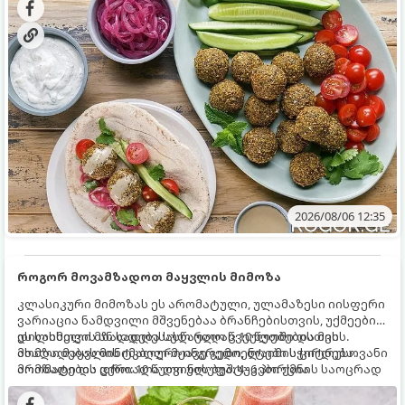
2026/08/06 12:35
როგორ მოვამზადოთ მაყვლის მიმოზა
კლასიკური მიმოზას ეს არომატული, ულამაზესი იისფერი
ვარიაცია ნამდვილი მშვენებაა ბრანჩებისთვის, უქმეების
დილისთვის ან სადღესასწაულო წვეულებებისთვის.
ეს სასმელი მზადდება სულ რაღაც 10 წუთში და მის
ახალი მაყვლის ტკბილ-მჟავე გემო, ლაიმის ციტრუსოვანი
მომზადებას მინიმალური ინგრედიენტები სჭირდება.
არომატი და ცქრიალა ღვინის ბუშტუკები ქმნის საოცრად
მომზადების დრო: 10 წუთი ულუფა: 4–6 პორცია
დახვეწილ და მაგრილებელ კოქტეილს.