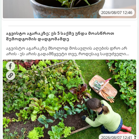
2026/08/07 12:46
აგვისტო აგარაკზე: ეს 5 საქმე უნდა მოასწროთ
შემოდგომის დადგომამდე
აგვისტო აგარაკზე მხოლოდ მოსავლის აღების დრო არ
არის - ეს არის გადამწყვეტი თვე, როდესაც საფუძველი
ეყრება მომავალი წლის მოსავალს და ბაღი მზადდება
შემოდგომა-ზამთრის სეზონისთვის. იმისათვის, რომ
ნიადაგმა ენერგია აღიდგინოს, ხოლო მცენარეებმა
ზამთარს გაუძლონ, აგვისტოს ბოლომდე 5
მნიშვნელოვანი საქმის გაკეთება უნდა მოასწროთ:
2026/08/07 12:41