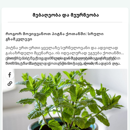
მებაღეობა და მეურნეობა
როგორ მოვიყვანოთ პიტნა ქოთანში: სრული
გზამკვლევი
პიტნა ერთ-ერთი ყველაზე სურნელოვანი და ადვილად
გასაზრდელი მცენარეა. ის იდეალურად ეგუება ქოთანში
ცხოვრებას, მეტიც, გამოცდილი მებაღეები გვირჩევენ,
ქოთნის პიტნა მთელი წლის განმავლობაში გაგახარებთ
რომ პიტნა მხოლოდ ქოთანში მოვიყვანოთ, რადგან ღია
ნორჩი, არომატული ფოთლებით ჩაის, ლიმონათისა თუ
გრუნტში (ბაღში) დარგვისას ის ფესვებით ძალიან
კერძებისთვის.
სწრაფად ვრცელდება და სხვა მცენარეებს ავიწროებს.