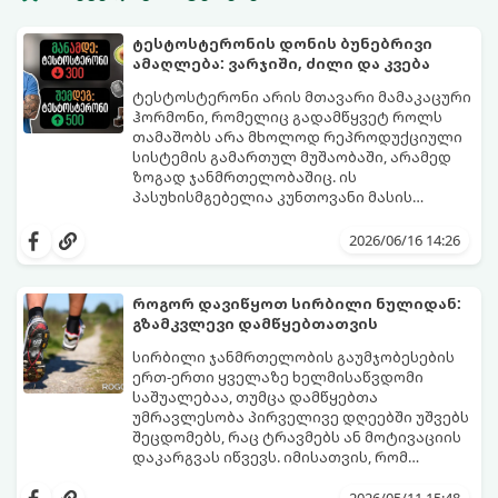
ტესტოსტერონის დონის ბუნებრივი
ამაღლება: ვარჯიში, ძილი და კვება
ტესტოსტერონი არის მთავარი მამაკაცური
ჰორმონი, რომელიც გადამწყვეტ როლს
თამაშობს არა მხოლოდ რეპროდუქციული
სისტემის გამართულ მუშაობაში, არამედ
ზოგად ჯანმრთელობაშიც. ის
პასუხისმგებელია კუნთოვანი მასის
ზრდაზე, ძვლების სიმტკიცეზე, ენერგიის
30 წლის ასაკის შემდეგ მამაკაცის
დონეზე, გუნება-განწყობაზე,
ორგანიზმში ტესტოსტერონის დონე
2026/06/16 14:26
მეტაბოლიზმსა და ლიბიდოზე (სექსუალურ
ბუნებრივად, ყოველწლიურად
ლტოლვაზე).
დაახლოებით 1%-ით იკლებს. თუმცა,
თანამედროვე სტრესული ცხოვრების წესი,
როგორ დავიწყოთ სირბილი ნულიდან:
არასწორი კვება და უმოძრაობა ამ პროცესს
გზამკვლევი დამწყებთათვის
კატასტროფულად აჩქარებს. დაბალი
სინთეტიკური ჰორმონალური თერაპიის
ტესტოსტერონი იწვევს მუდმივ
დაწყებამდე, რომელსაც ხშირად
სირბილი ჯანმრთელობის გაუმჯობესების
დაღლილობას, დეპრესიას, კუნთების
სერიოზული გვერდითი ეფექტები აქვს,
ერთ-ერთი ყველაზე ხელმისაწვდომი
განლევასა და ცხიმის დაგროვებას მუცლის
უმჯობესია ორგანიზმს ტესტოსტერონის
საშუალებაა, თუმცა დამწყებთა
არეში.
გამომუშავებაში ბუნებრივი, მეცნიერულად
უმრავლესობა პირველივე დღეებში უშვებს
დადასტურებული გზებით დაეხმაროთ.
შეცდომებს, რაც ტრავმებს ან მოტივაციის
წარმოგიდგენთ ტესტოსტერონის
დაკარგვას იწვევს. იმისათვის, რომ
ბუნებრივად ამაღლების 3 მთავარ
სირბილი თქვენი ცხოვრების სასიამოვნო
საყრდენს:
ნაწილად იქცეს, მიჰყევით ამ ინსტრუქციას: