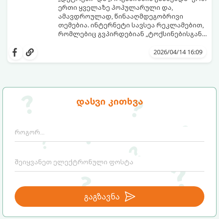
ერთი ყველაზე პოპულარული და,
ამავდროულად, წინააღმდეგობრივი
თემებია. ინტერნეტი სავსეა რეკლამებით,
რომლებიც გვპირდებიან „ტოქსინებისგან
გათავისუფლებას“ სხვადასხვა ჩაის,
წვენების ან მკაცრი დიეტების მეშვეობით.
2026/04/14 16:09
თუმცა, სანამ ამ გზას დაადგებით,
მნიშვნელოვანია გავიგოთ, რა იმალება ამ
სიტყვების მიღმა, რამდენად რეალურია
მათი ეფექტი და რას ფიქრობს ამაზე
თანამედროვე მედიცინა.
დასვი კითხვა
გაგზავნა