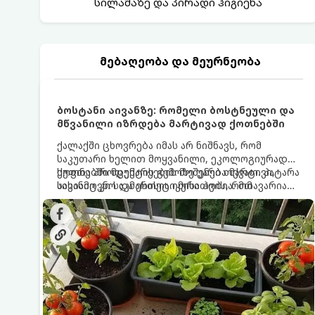
სილამაზე და პირადი ჰიგიენა
მებაღეობა და მეურნეობა
ბოსტანი აივანზე: რომელი ბოსტნეული და
მწვანილი იზრდება მარტივად ქოთნებში
ქალაქში ცხოვრება იმას არ ნიშნავს, რომ
საკუთარი ხელით მოყვანილი, ეკოლოგიურად
სუფთა პროდუქტის გემოზე უარი თქვათ. პატარა
ქოთნებში მცენარეების მოშენება მარტივი,
აივანიც კი საკმარისია იმისათვის, რომ
სასიამოვნო და ესთეტიკური ჰობია. მთავარია
მოიწყოთ მინი-ბოსტანი, საიდანაც
იცოდეთ, რომელი კულტურები ეგუებიან
ყოველდღიურად ახალ, არომატულ მწვანილსა
ქოთნის პირობებს ყველაზე კარგად და როგორ
და ბოსტნეულს მოკრეფთ.
მოუაროთ მათ სწორად.