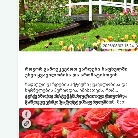
2026/08/03 15:24
როგორ გამოვკვებოთ ვარდები ზაფხულში
უხვი ყვავილობისა და არომატისთვის
ზაფხული ვარდების აქტიური ყვავილობისა და
სურნელების პერიოდია. იმისათვის, რომ
ბუჩქებმა უხვად, ხანგრძლივად იყვავილონ და
გთავაზობთ რჩევებს, თუ რით და როგორ
მსხვილი, კაშკაშა კვირტები გამოიტანონ, მათ
გამოვკვებოთ ვარდები ზაფხულში
რეგულარული და სწორი გამოკვება
საუკეთესო შედეგის მისაღწევად:
სჭირდებათ. ზაფხულის პერიოდში მცენარის
მოთხოვნილებები იცვლება, ამიტომ
მნიშვნელოვანია ვიცოდეთ, რომელი სასუქები
გამოიყენება ამ დროს.