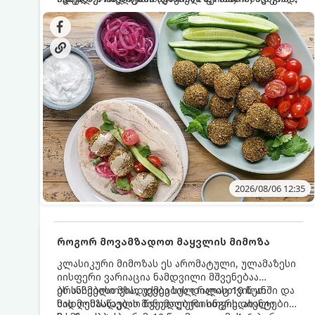
სალათებთან ერთად ან ტახინის (სესამის)
იდეალურად შეინარჩუნოს და არ დაიშალოს.
დრო: 10–15 წუთი ულუფა: 20–24 ცალი ბურთულა
სოუსთან მირთმევისთვის.
(4–6 პორცია)
2026/08/06 12:35
როგორ მოვამზადოთ მაყვლის მიმოზა
კლასიკური მიმოზას ეს არომატული, ულამაზესი
იისფერი ვარიაცია ნამდვილი მშვენებაა
ბრანჩებისთვის, უქმეების დილისთვის ან
ეს სასმელი მზადდება სულ რაღაც 10 წუთში და
სადღესასწაულო წვეულებებისთვის. ახალი
მის მომზადებას მინიმალური ინგრედიენტები