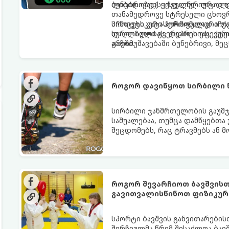
ლიბიდოზე (სექსუალურ ლტოლვ
ბუნებრივად, ყოველწლიურად დ
თანამედროვე სტრესული ცხოვრე
პროცესს კატასტროფულად აჩქა
სინთეტიკური ჰორმონალური თე
დაღლილობას, დეპრესიას, კუნთ
სერიოზული გვერდითი ეფექტებ
არეში.
გამომუშავებაში ბუნებრივი, 
წარმოგიდგენთ ტესტოსტერონის
როგორ დავიწყოთ სირბილი 
სირბილი ჯანმრთელობის გაუმჯ
საშუალებაა, თუმცა დამწყებთა
შეცდომებს, რაც ტრავმებს ან მ
სირბილი თქვენი ცხოვრების სას
ინსტრუქციას:
როგორ შევარჩიოთ ბავშვისთ
გავითვალისწინოთ ფიზიკურ
სპორტი ბავშვის განვითარების
შერჩეულმა წრემ შესაძლოა ბავშ