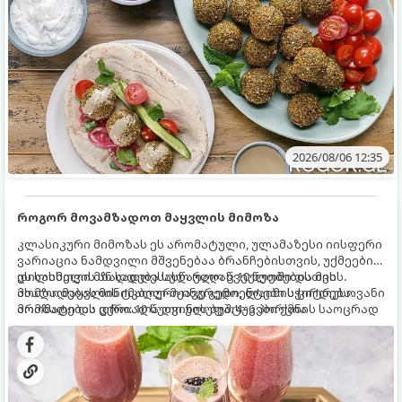
2026/08/06 12:35
როგორ მოვამზადოთ მაყვლის მიმოზა
კლასიკური მიმოზას ეს არომატული, ულამაზესი იისფერი
ვარიაცია ნამდვილი მშვენებაა ბრანჩებისთვის, უქმეების
დილისთვის ან სადღესასწაულო წვეულებებისთვის.
ეს სასმელი მზადდება სულ რაღაც 10 წუთში და მის
ახალი მაყვლის ტკბილ-მჟავე გემო, ლაიმის ციტრუსოვანი
მომზადებას მინიმალური ინგრედიენტები სჭირდება.
არომატი და ცქრიალა ღვინის ბუშტუკები ქმნის საოცრად
მომზადების დრო: 10 წუთი ულუფა: 4–6 პორცია
დახვეწილ და მაგრილებელ კოქტეილს.