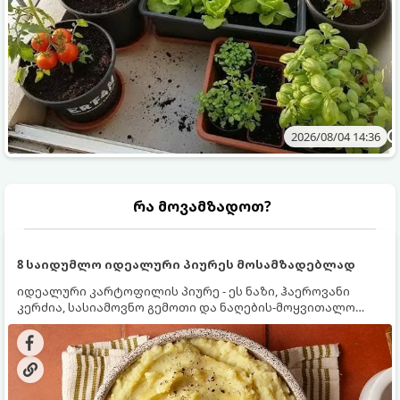
2026/08/04 14:36
რა მოვამზადოთ?
8 საიდუმლო იდეალური პიურეს მოსამზადებლად
იდეალური კარტოფილის პიურე - ეს ნაზი, ჰაეროვანი
კერძია, სასიამოვნო გემოთი და ნაღების-მოყვითალო
ფერით. მისი მომზადება ძალიან მარტივია, მაგრამ
არსებობს რამდენიმე საიდუმლო, რომლებიც უნდა
იცოდეთ, რომ პიურე იდეალურად გემრიელი გამოვიდეს.