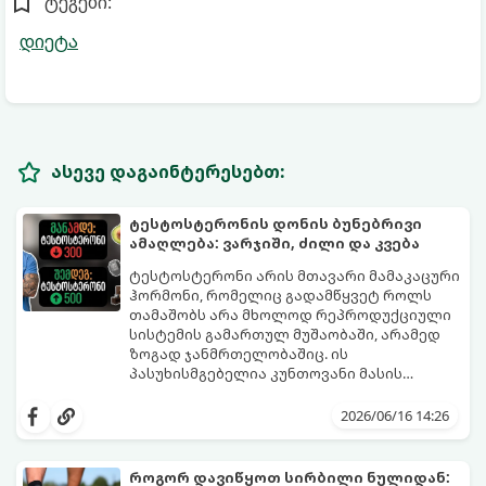
ტეგები:
დიეტა
ასევე დაგაინტერესებთ:
ტესტოსტერონის დონის ბუნებრივი
ამაღლება: ვარჯიში, ძილი და კვება
ტესტოსტერონი არის მთავარი მამაკაცური
ჰორმონი, რომელიც გადამწყვეტ როლს
თამაშობს არა მხოლოდ რეპროდუქციული
სისტემის გამართულ მუშაობაში, არამედ
ზოგად ჯანმრთელობაშიც. ის
პასუხისმგებელია კუნთოვანი მასის
ზრდაზე, ძვლების სიმტკიცეზე, ენერგიის
30 წლის ასაკის შემდეგ მამაკაცის
დონეზე, გუნება-განწყობაზე,
ორგანიზმში ტესტოსტერონის დონე
2026/06/16 14:26
მეტაბოლიზმსა და ლიბიდოზე (სექსუალურ
ბუნებრივად, ყოველწლიურად
ლტოლვაზე).
დაახლოებით 1%-ით იკლებს. თუმცა,
თანამედროვე სტრესული ცხოვრების წესი,
როგორ დავიწყოთ სირბილი ნულიდან: