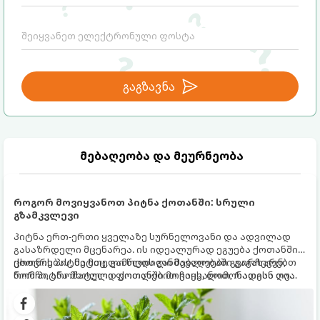
გაგზავნა
მებაღეობა და მეურნეობა
როგორ მოვიყვანოთ პიტნა ქოთანში: სრული
გზამკვლევი
პიტნა ერთ-ერთი ყველაზე სურნელოვანი და ადვილად
გასაზრდელი მცენარეა. ის იდეალურად ეგუება ქოთანში
ცხოვრებას, მეტიც, გამოცდილი მებაღეები გვირჩევენ,
ქოთნის პიტნა მთელი წლის განმავლობაში გაგახარებთ
რომ პიტნა მხოლოდ ქოთანში მოვიყვანოთ, რადგან ღია
ნორჩი, არომატული ფოთლებით ჩაის, ლიმონათისა თუ
გრუნტში (ბაღში) დარგვისას ის ფესვებით ძალიან
კერძებისთვის.
სწრაფად ვრცელდება და სხვა მცენარეებს ავიწროებს.