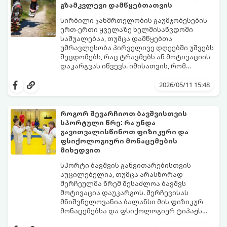
არასწორი კვება და უმოძრაობა ამ პროცესს
გზამკვლევი დამწყებთათვის
კატასტროფულად აჩქარებს. დაბალი
სინთეტიკური ჰორმონალური თერაპიის
ტესტოსტერონი იწვევს მუდმივ
დაწყებამდე, რომელსაც ხშირად
სირბილი ჯანმრთელობის გაუმჯობესების
დაღლილობას, დეპრესიას, კუნთების
სერიოზული გვერდითი ეფექტები აქვს,
ერთ-ერთი ყველაზე ხელმისაწვდომი
განლევასა და ცხიმის დაგროვებას მუცლის
უმჯობესია ორგანიზმს ტესტოსტერონის
საშუალებაა, თუმცა დამწყებთა
არეში.
გამომუშავებაში ბუნებრივი, მეცნიერულად
უმრავლესობა პირველივე დღეებში უშვებს
დადასტურებული გზებით დაეხმაროთ.
შეცდომებს, რაც ტრავმებს ან მოტივაციის
წარმოგიდგენთ ტესტოსტერონის
დაკარგვას იწვევს. იმისათვის, რომ
ბუნებრივად ამაღლების 3 მთავარ
სირბილი თქვენი ცხოვრების სასიამოვნო
საყრდენს:
ნაწილად იქცეს, მიჰყევით ამ ინსტრუქციას:
2026/05/11 15:48
როგორ შევარჩიოთ ბავშვისთვის
სპორტული წრე: რა უნდა
გავითვალისწინოთ ფიზიკური და
ფსიქოლოგიური მონაცემების
მიხედვით
სპორტი ბავშვის განვითარებისთვის
აუცილებელია, თუმცა არასწორად
შერჩეულმა წრემ შესაძლოა ბავშვს
მოტივაცია დაუკარგოს. შერჩევისას
მნიშვნელოვანია ბალანსი მის ფიზიკურ
მონაცემებსა და ფსიქოლოგიურ ტიპაჟს
შორის.