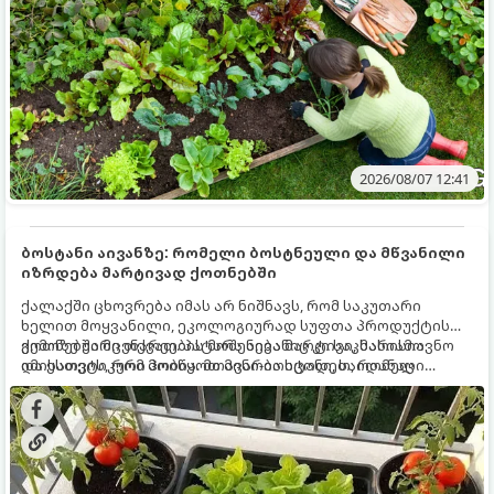
2026/08/07 12:41
ბოსტანი აივანზე: რომელი ბოსტნეული და მწვანილი
იზრდება მარტივად ქოთნებში
ქალაქში ცხოვრება იმას არ ნიშნავს, რომ საკუთარი
ხელით მოყვანილი, ეკოლოგიურად სუფთა პროდუქტის
გემოზე უარი თქვათ. პატარა აივანიც კი საკმარისია
ქოთნებში მცენარეების მოშენება მარტივი, სასიამოვნო
იმისათვის, რომ მოიწყოთ მინი-ბოსტანი, საიდანაც
და ესთეტიკური ჰობია. მთავარია იცოდეთ, რომელი
ყოველდღიურად ახალ, არომატულ მწვანილსა და
კულტურები ეგუებიან ქოთნის პირობებს ყველაზე კარგად
ბოსტნეულს მოკრეფთ.
და როგორ მოუაროთ მათ სწორად.