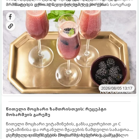
არომატი და ცქრიალა ღვინის ბუშტუკები ქმნის საოცრად
მომზადების დრო: 10 წუთი ულუფა: 4–6 პორცია
დახვეწილ და მაგრილებელ კოქტეილს.
2026/08/05 13:17
წითელი მოცხარი ზამთრისთვის: რეცეპტი
მოხარშვის გარეშე
წითელი მოცხარი ვიტამინების, განსაკუთრებით კი C
ვიტამინისა და ორგანული მჟავების ნამდვილი საბადოა.
თერმული დამუშავების (მოხარშვის) დროს სასარგებლო
ეს მეთოდი ინარჩუნებს მოცხარის ბუნებრივ, კაშკაშა