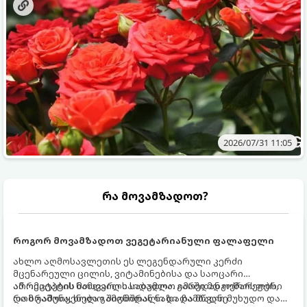
2026/07/31 11:05
რა მოვამზადოთ?
როგორ მოვამზადოთ ვეგეტარიანული ფალაფელი
ახლო აღმოსავლეთის ეს ლეგენდარული კერძი
მცენარეული ცილის, ვიტამინებისა და საოცარი
არომატების ნამდვილი საბადოა. გარედან ოქროსფერი
ამ რეცეპტის მთავარი საიდუმლო იმაში მდგომარეობს,
და ხრაშუნა, ხოლო შიგნიდან ნაზი და მწვანე
რომ გამოიყენება გამომშრალი და ჩამბალი მუხუდო და