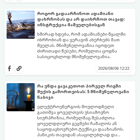
ბევრს ერიდება მათი გამოყენება
საყოფაცხოვრებო ხრიკი. სპეციალური
სამზარეულოში, განსაკუთრებით მაშინ, თუ
ხელნაკეთი ხაფანგის საშუალებით,
სახლში პატარა ბავშვები ან შინაური
ჭიანჭველების მთელ კოლონიას სულ
როგორ გადაარჩინოთ ადამიანი
ცხოველები არიან.
რამდენიმე დღეში დაამარცხებთ.
დახრჩობას და არ დაიხრჩოთ თავად:
გთავაზობთ ეფექტური ხაფანგის
ინსტრუქცია მაშველებისგან
მომზადების რეცეპტს:
ხშირად ხდება, რომ ადამიანები წყალში
იხრჩობიან და ვერავინ ახერხებს მათ
შველას. მნიშვნელოვანია იცოდეთ
ძირითადი წესები, რომელთა ცოდნა
სასიცოცხლოდ მნიშვნელოვანია.
2026/08/06 12:22
რა უნდა გავაკეთოთ პირველ რიგში
შუქის გამორთვისას: 5 მნიშვნელოვანი
ნაბიჯი
ელექტროენერგიის მოულოდნელი
გათიშვა ყოველთვის უსიამოვნო
სიურპრიზია, რომელმაც შესაძლოა
ყოველდღიური გეგმები ჩაშალოს ან
საყოფაცხოვრებო ტექნიკა დააზიანოს.
პანიკის თავიდან ასაცილებლად და