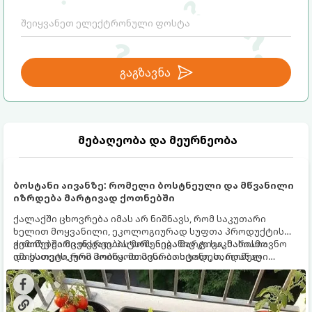
გაგზავნა
მებაღეობა და მეურნეობა
ბოსტანი აივანზე: რომელი ბოსტნეული და მწვანილი
იზრდება მარტივად ქოთნებში
ქალაქში ცხოვრება იმას არ ნიშნავს, რომ საკუთარი
ხელით მოყვანილი, ეკოლოგიურად სუფთა პროდუქტის
გემოზე უარი თქვათ. პატარა აივანიც კი საკმარისია
ქოთნებში მცენარეების მოშენება მარტივი, სასიამოვნო
იმისათვის, რომ მოიწყოთ მინი-ბოსტანი, საიდანაც
და ესთეტიკური ჰობია. მთავარია იცოდეთ, რომელი
ყოველდღიურად ახალ, არომატულ მწვანილსა და
კულტურები ეგუებიან ქოთნის პირობებს ყველაზე კარგად
ბოსტნეულს მოკრეფთ.
და როგორ მოუაროთ მათ სწორად.