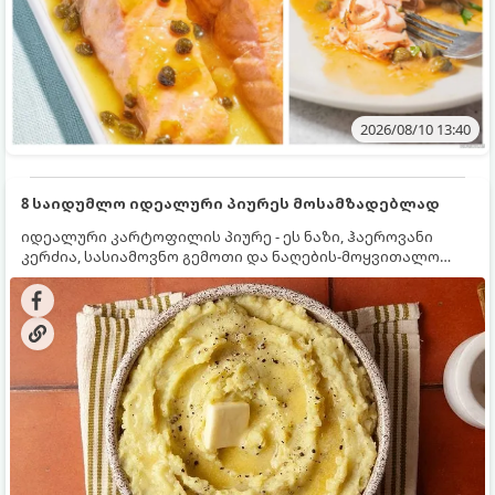
2026/08/10 13:40
8 საიდუმლო იდეალური პიურეს მოსამზადებლად
იდეალური კარტოფილის პიურე - ეს ნაზი, ჰაეროვანი
კერძია, სასიამოვნო გემოთი და ნაღების-მოყვითალო
ფერით. მისი მომზადება ძალიან მარტივია, მაგრამ
არსებობს რამდენიმე საიდუმლო, რომლებიც უნდა
იცოდეთ, რომ პიურე იდეალურად გემრიელი გამოვიდეს.