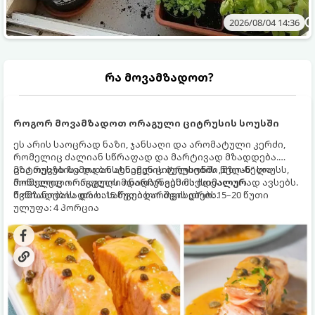
2026/08/04 14:36
რა მოვამზადოთ?
როგორ მოვამზადოთ ორაგული ციტრუსის სოუსში
ეს არის საოცრად ნაზი, ჯანსაღი და არომატული კერძი,
რომელიც ძალიან სწრაფად და მარტივად მზადდება.
ციტრუსებისა და ბოსტნეულის ბულიონში ნელ-ნელა
მზა თევზს ზემოდან ასხამენ ციტრუსების „მზიან“ სოუსს,
მოწალული ორაგული ინარჩუნებს მაქსიმალურ
რომელიც ორაგულის მდიდარ გემოს იდეალურად ავსებს.
წვნიანობასა და სასარგებლო თვისებებს.
მომზადების დრო: 15 წუთი ხარშვის დრო: 15–20 წუთი
ულუფა: 4 პორცია