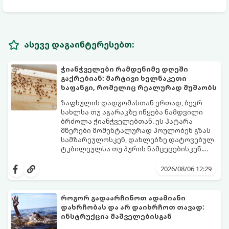
ასევე დაგაინტერესებთ:
ჭიანჭველები რამდენიმე დღეში
გაქრებიან: მარტივი ხელნაკეთი
ხაფანგი, რომელიც რეალურად მუშაობს
ზაფხულის დადგომასთან ერთად, ბევრ
სახლსა თუ აგარაკზე იწყება ნამდვილი
ბრძოლა ჭიანჭველებთან. ეს პატარა
მწერები მომენტალურად პოულობენ გზას
სამზარეულოსკენ, დახლებზე დატოვებულ
ტკბილეულსა თუ პურის ნამცეცებისკენ.
მართალია, ბაზარზე უამრავი ქიმიური
საბედნიეროდ, არსებობს ერთი ძალიან
სპრეი და შხამქიმიკატი იყიდება, თუმცა
მარტივი, უსაფრთხო და იაფი
2026/08/06 12:29
ბევრს ერიდება მათი გამოყენება
საყოფაცხოვრებო ხრიკი. სპეციალური
სამზარეულოში, განსაკუთრებით მაშინ, თუ
ხელნაკეთი ხაფანგის საშუალებით,
სახლში პატარა ბავშვები ან შინაური
ჭიანჭველების მთელ კოლონიას სულ
როგორ გადაარჩინოთ ადამიანი
ცხოველები არიან.
რამდენიმე დღეში დაამარცხებთ.
დახრჩობას და არ დაიხრჩოთ თავად:
გთავაზობთ ეფექტური ხაფანგის
ინსტრუქცია მაშველებისგან
მომზადების რეცეპტს: