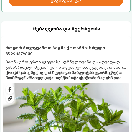
გაგზავნა
მებაღეობა და მეურნეობა
როგორ მოვიყვანოთ პიტნა ქოთანში: სრული
გზამკვლევი
პიტნა ერთ-ერთი ყველაზე სურნელოვანი და ადვილად
გასაზრდელი მცენარეა. ის იდეალურად ეგუება ქოთანში
ცხოვრებას, მეტიც, გამოცდილი მებაღეები გვირჩევენ,
ქოთნის პიტნა მთელი წლის განმავლობაში გაგახარებთ
რომ პიტნა მხოლოდ ქოთანში მოვიყვანოთ, რადგან ღია
ნორჩი, არომატული ფოთლებით ჩაის, ლიმონათისა თუ
გრუნტში (ბაღში) დარგვისას ის ფესვებით ძალიან
კერძებისთვის.
სწრაფად ვრცელდება და სხვა მცენარეებს ავიწროებს.