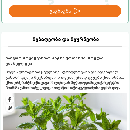
გაგზავნა
მებაღეობა და მეურნეობა
როგორ მოვიყვანოთ პიტნა ქოთანში: სრული
გზამკვლევი
პიტნა ერთ-ერთი ყველაზე სურნელოვანი და ადვილად
გასაზრდელი მცენარეა. ის იდეალურად ეგუება ქოთანში
ცხოვრებას, მეტიც, გამოცდილი მებაღეები გვირჩევენ,
ქოთნის პიტნა მთელი წლის განმავლობაში გაგახარებთ
რომ პიტნა მხოლოდ ქოთანში მოვიყვანოთ, რადგან ღია
ნორჩი, არომატული ფოთლებით ჩაის, ლიმონათისა თუ
გრუნტში (ბაღში) დარგვისას ის ფესვებით ძალიან
კერძებისთვის.
სწრაფად ვრცელდება და სხვა მცენარეებს ავიწროებს.