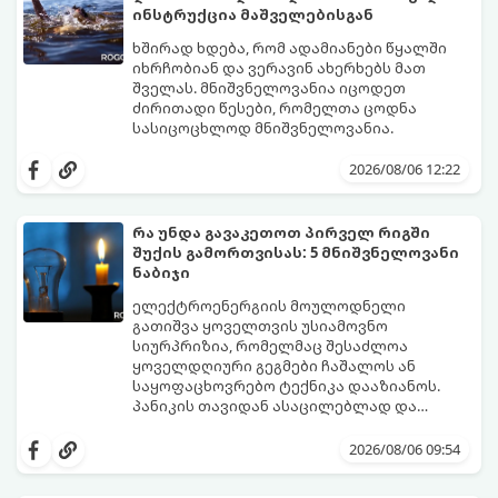
გთავაზობთ ეფექტური ხაფანგის
ინსტრუქცია მაშველებისგან
მომზადების რეცეპტს:
ხშირად ხდება, რომ ადამიანები წყალში
იხრჩობიან და ვერავინ ახერხებს მათ
შველას. მნიშვნელოვანია იცოდეთ
ძირითადი წესები, რომელთა ცოდნა
სასიცოცხლოდ მნიშვნელოვანია.
2026/08/06 12:22
რა უნდა გავაკეთოთ პირველ რიგში
შუქის გამორთვისას: 5 მნიშვნელოვანი
ნაბიჯი
ელექტროენერგიის მოულოდნელი
გათიშვა ყოველთვის უსიამოვნო
სიურპრიზია, რომელმაც შესაძლოა
ყოველდღიური გეგმები ჩაშალოს ან
საყოფაცხოვრებო ტექნიკა დააზიანოს.
პანიკის თავიდან ასაცილებლად და
საკუთარი სახლის უსაფრთხოების
გთავაზობთ 5 აუცილებელ ნაბიჯს,
უზრუნველსაყოფად, მნიშვნელოვანია
რომლებიც შუქის ქრობისთანავე
2026/08/06 09:54
იცოდეთ მოქმედების ზუსტი
პირველ რიგში უნდა გადადგათ:
თანმიმდევრობა.