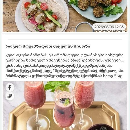
2026/08/06 12:35
როგორ მოვამზადოთ მაყვლის მიმოზა
კლასიკური მიმოზას ეს არომატული, ულამაზესი იისფერი
ვარიაცია ნამდვილი მშვენებაა ბრანჩებისთვის, უქმეების
დილისთვის ან სადღესასწაულო წვეულებებისთვის.
ეს სასმელი მზადდება სულ რაღაც 10 წუთში და მის
ახალი მაყვლის ტკბილ-მჟავე გემო, ლაიმის ციტრუსოვანი
მომზადებას მინიმალური ინგრედიენტები სჭირდება.
არომატი და ცქრიალა ღვინის ბუშტუკები ქმნის საოცრად
მომზადების დრო: 10 წუთი ულუფა: 4–6 პორცია
დახვეწილ და მაგრილებელ კოქტეილს.