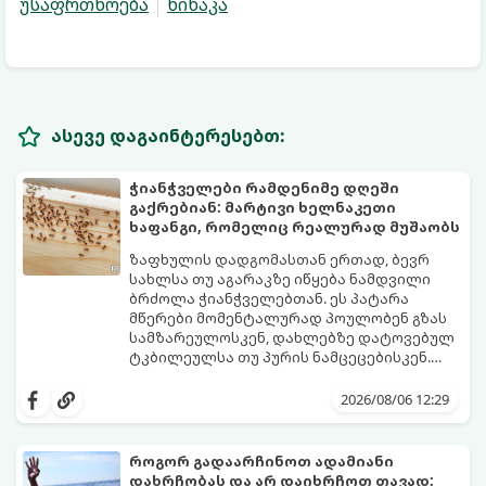
უსაფრთხოება
წიწაკა
ასევე დაგაინტერესებთ:
ჭიანჭველები რამდენიმე დღეში
გაქრებიან: მარტივი ხელნაკეთი
ხაფანგი, რომელიც რეალურად მუშაობს
ზაფხულის დადგომასთან ერთად, ბევრ
სახლსა თუ აგარაკზე იწყება ნამდვილი
ბრძოლა ჭიანჭველებთან. ეს პატარა
მწერები მომენტალურად პოულობენ გზას
სამზარეულოსკენ, დახლებზე დატოვებულ
ტკბილეულსა თუ პურის ნამცეცებისკენ.
მართალია, ბაზარზე უამრავი ქიმიური
საბედნიეროდ, არსებობს ერთი ძალიან
სპრეი და შხამქიმიკატი იყიდება, თუმცა
მარტივი, უსაფრთხო და იაფი
2026/08/06 12:29
ბევრს ერიდება მათი გამოყენება
საყოფაცხოვრებო ხრიკი. სპეციალური
სამზარეულოში, განსაკუთრებით მაშინ, თუ
ხელნაკეთი ხაფანგის საშუალებით,
სახლში პატარა ბავშვები ან შინაური
ჭიანჭველების მთელ კოლონიას სულ
როგორ გადაარჩინოთ ადამიანი
ცხოველები არიან.
რამდენიმე დღეში დაამარცხებთ.
დახრჩობას და არ დაიხრჩოთ თავად: