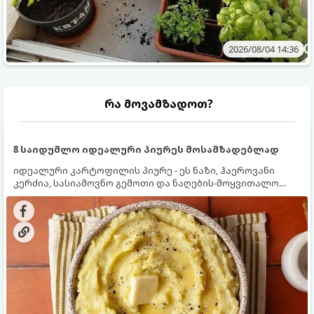
2026/08/04 14:36
რა მოვამზადოთ?
8 საიდუმლო იდეალური პიურეს მოსამზადებლად
იდეალური კარტოფილის პიურე - ეს ნაზი, ჰაეროვანი
კერძია, სასიამოვნო გემოთი და ნაღების-მოყვითალო
ფერით. მისი მომზადება ძალიან მარტივია, მაგრამ
არსებობს რამდენიმე საიდუმლო, რომლებიც უნდა
იცოდეთ, რომ პიურე იდეალურად გემრიელი გამოვიდეს.