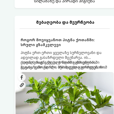
სილამაზე და პირადი ჰიგიენა
მებაღეობა და მეურნეობა
როგორ მოვიყვანოთ პიტნა ქოთანში:
სრული გზამკვლევი
პიტნა ერთ-ერთი ყველაზე სურნელოვანი და
ადვილად გასაზრდელი მცენარეა. ის
იდეალურად ეგუება ქოთანში ცხოვრებას,
ქოთნის პიტნა მთელი წლის განმავლობაში
მეტიც, გამოცდილი მებაღეები გვირჩევენ, რომ
გაგახარებთ ნორჩი, არომატული ფოთლებით
პიტნა მხოლოდ ქოთანში მოვიყვანოთ, რადგან
ჩაის, ლიმონათისა თუ კერძებისთვის.
ღია გრუნტში (ბაღში) დარგვისას ის ფესვებით
ძალიან სწრაფად ვრცელდება და სხვა
მცენარეებს ავიწროებს.