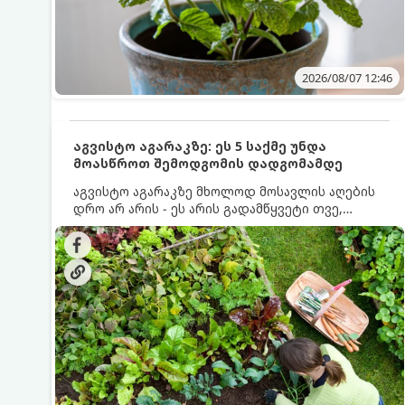
2026/08/07 12:46
აგვისტო აგარაკზე: ეს 5 საქმე უნდა
მოასწროთ შემოდგომის დადგომამდე
აგვისტო აგარაკზე მხოლოდ მოსავლის აღების
დრო არ არის - ეს არის გადამწყვეტი თვე,
როდესაც საფუძველი ეყრება მომავალი წლის
მოსავალს და ბაღი მზადდება შემოდგომა-
ზამთრის სეზონისთვის. იმისათვის, რომ
ნიადაგმა ენერგია აღიდგინოს, ხოლო
მცენარეებმა ზამთარს გაუძლონ, აგვისტოს
ბოლომდე 5 მნიშვნელოვანი საქმის გაკეთება
უნდა მოასწროთ: