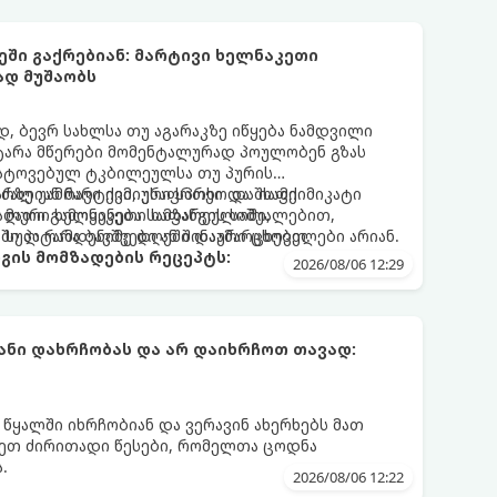
ეში გაქრებიან: მარტივი ხელნაკეთი
ად მუშაობს
 ბევრ სახლსა თუ აგარაკზე იწყება ნამდვილი
ტარა მწერები მომენტალურად პოულობენ გზას
ატოვებულ ტკბილეულსა თუ პურის
რზე უამრავი ქიმიური სპრეი და შხამქიმიკატი
ძალიან მარტივი, უსაფრთხო და იაფი
 მათი გამოყენება სამზარეულოში,
ალური ხელნაკეთი ხაფანგის საშუალებით,
ში პატარა ბავშვები ან შინაური ცხოველები არიან.
 სულ რამდენიმე დღეში დაამარცხებთ.
გის მომზადების რეცეპტს:
2026/08/06 12:29
ნი დახრჩობას და არ დაიხრჩოთ თავად:
 წყალში იხრჩობიან და ვერავინ ახერხებს მათ
დეთ ძირითადი წესები, რომელთა ცოდნა
.
2026/08/06 12:22