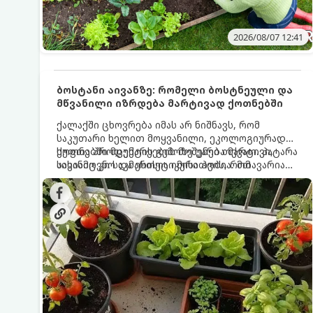
2026/08/07 12:41
ბოსტანი აივანზე: რომელი ბოსტნეული და
მწვანილი იზრდება მარტივად ქოთნებში
ქალაქში ცხოვრება იმას არ ნიშნავს, რომ
საკუთარი ხელით მოყვანილი, ეკოლოგიურად
სუფთა პროდუქტის გემოზე უარი თქვათ. პატარა
ქოთნებში მცენარეების მოშენება მარტივი,
აივანიც კი საკმარისია იმისათვის, რომ
სასიამოვნო და ესთეტიკური ჰობია. მთავარია
მოიწყოთ მინი-ბოსტანი, საიდანაც
იცოდეთ, რომელი კულტურები ეგუებიან
ყოველდღიურად ახალ, არომატულ მწვანილსა
ქოთნის პირობებს ყველაზე კარგად და როგორ
და ბოსტნეულს მოკრეფთ.
მოუაროთ მათ სწორად.