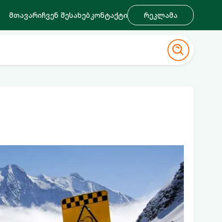
მთავარი
ჩვენ შესახებ
კონტაქტი
რეკლამა