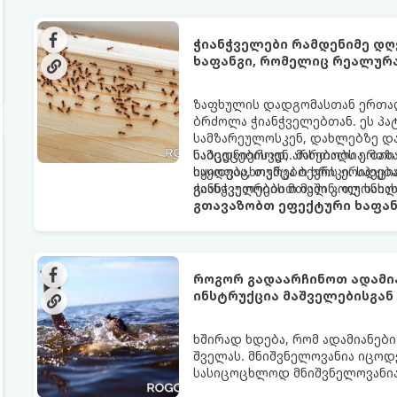
ჭიანჭველები რამდენიმე დღ
ხაფანგი, რომელიც რეალურ
ზაფხულის დადგომასთან ერთად,
ბრძოლა ჭიანჭველებთან. ეს პა
სამზარეულოსკენ, დახლებზე დ
ნამცეცებისკენ. მართალია, ბაზა
საბედნიეროდ, არსებობს ერთი 
იყიდება, თუმცა ბევრს ერიდება
საყოფაცხოვრებო ხრიკი. სპეცი
განსაკუთრებით მაშინ, თუ სახლ
ჭიანჭველების მთელ კოლონიას
გთავაზობთ ეფექტური ხაფან
როგორ გადაარჩინოთ ადამია
ინსტრუქცია მაშველებისგან
ხშირად ხდება, რომ ადამიანები
შველას. მნიშვნელოვანია იცო
სასიცოცხლოდ მნიშვნელოვანია