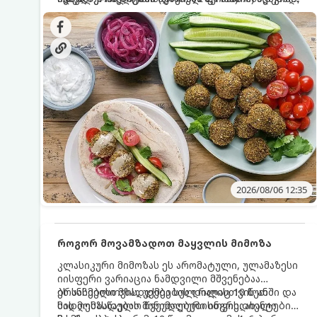
სალათებთან ერთად ან ტახინის (სესამის)
იდეალურად შეინარჩუნოს და არ დაიშალოს.
დრო: 10–15 წუთი ულუფა: 20–24 ცალი ბურთულა
სოუსთან მირთმევისთვის.
(4–6 პორცია)
2026/08/06 12:35
როგორ მოვამზადოთ მაყვლის მიმოზა
კლასიკური მიმოზას ეს არომატული, ულამაზესი
იისფერი ვარიაცია ნამდვილი მშვენებაა
ბრანჩებისთვის, უქმეების დილისთვის ან
ეს სასმელი მზადდება სულ რაღაც 10 წუთში და
სადღესასწაულო წვეულებებისთვის. ახალი
მის მომზადებას მინიმალური ინგრედიენტები