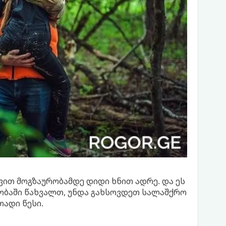
ით მოგზაურობამდე დიდი ხნით ადრე. და ეს
ობაში წახვალთ, უნდა გახსოვდეთ სალაშქრო
ადი წესი.