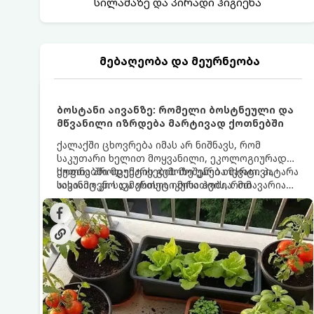
სილამაზე და პირადი ჰიგიენა
მებაღეობა და მეურნეობა
ბოსტანი აივანზე: რომელი ბოსტნეული და
მწვანილი იზრდება მარტივად ქოთნებში
ქალაქში ცხოვრება იმას არ ნიშნავს, რომ
საკუთარი ხელით მოყვანილი, ეკოლოგიურად
სუფთა პროდუქტის გემოზე უარი თქვათ. პატარა
ქოთნებში მცენარეების მოშენება მარტივი,
აივანიც კი საკმარისია იმისათვის, რომ
სასიამოვნო და ესთეტიკური ჰობია. მთავარია
მოიწყოთ მინი-ბოსტანი, საიდანაც
იცოდეთ, რომელი კულტურები ეგუებიან
ყოველდღიურად ახალ, არომატულ მწვანილსა
ქოთნის პირობებს ყველაზე კარგად და როგორ
და ბოსტნეულს მოკრეფთ.
მოუაროთ მათ სწორად.