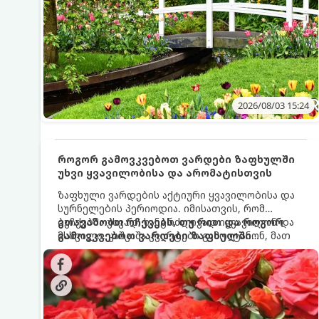
2026/08/03 15:24
როგორ გამოვკვებოთ ვარდები ზაფხულში
უხვი ყვავილობისა და არომატისთვის
ზაფხული ვარდების აქტიური ყვავილობისა და
სურნელების პერიოდია. იმისათვის, რომ
ბუჩქებმა უხვად, ხანგრძლივად იყვავილონ და
გთავაზობთ რჩევებს, თუ რით და როგორ
მსხვილი, კაშკაშა კვირტები გამოიტანონ, მათ
გამოვკვებოთ ვარდები ზაფხულში
რეგულარული და სწორი გამოკვება
საუკეთესო შედეგის მისაღწევად:
სჭირდებათ. ზაფხულის პერიოდში მცენარის
მოთხოვნილებები იცვლება, ამიტომ
მნიშვნელოვანია ვიცოდეთ, რომელი სასუქები
გამოიყენება ამ დროს.