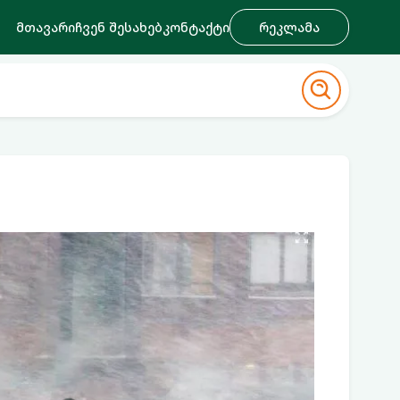
მთავარი
ჩვენ შესახებ
კონტაქტი
რეკლამა