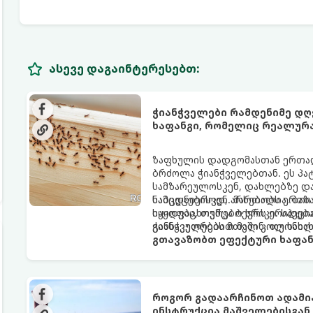
ასევე დაგაინტერესებთ:
ჭიანჭველები რამდენიმე დღ
ხაფანგი, რომელიც რეალურ
ზაფხულის დადგომასთან ერთად,
ბრძოლა ჭიანჭველებთან. ეს პა
სამზარეულოსკენ, დახლებზე დ
ნამცეცებისკენ. მართალია, ბაზა
საბედნიეროდ, არსებობს ერთი 
იყიდება, თუმცა ბევრს ერიდება
საყოფაცხოვრებო ხრიკი. სპეცი
განსაკუთრებით მაშინ, თუ სახლ
ჭიანჭველების მთელ კოლონიას
გთავაზობთ ეფექტური ხაფან
როგორ გადაარჩინოთ ადამია
ინსტრუქცია მაშველებისგან