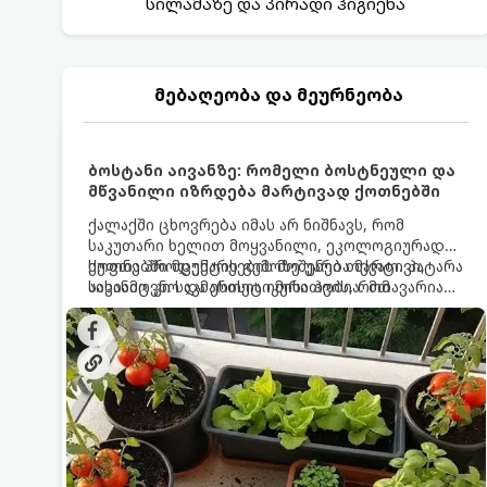
სილამაზე და პირადი ჰიგიენა
მებაღეობა და მეურნეობა
ბოსტანი აივანზე: რომელი ბოსტნეული და
მწვანილი იზრდება მარტივად ქოთნებში
ქალაქში ცხოვრება იმას არ ნიშნავს, რომ
საკუთარი ხელით მოყვანილი, ეკოლოგიურად
სუფთა პროდუქტის გემოზე უარი თქვათ. პატარა
ქოთნებში მცენარეების მოშენება მარტივი,
აივანიც კი საკმარისია იმისათვის, რომ
სასიამოვნო და ესთეტიკური ჰობია. მთავარია
მოიწყოთ მინი-ბოსტანი, საიდანაც
იცოდეთ, რომელი კულტურები ეგუებიან
ყოველდღიურად ახალ, არომატულ მწვანილსა
ქოთნის პირობებს ყველაზე კარგად და როგორ
და ბოსტნეულს მოკრეფთ.
მოუაროთ მათ სწორად.