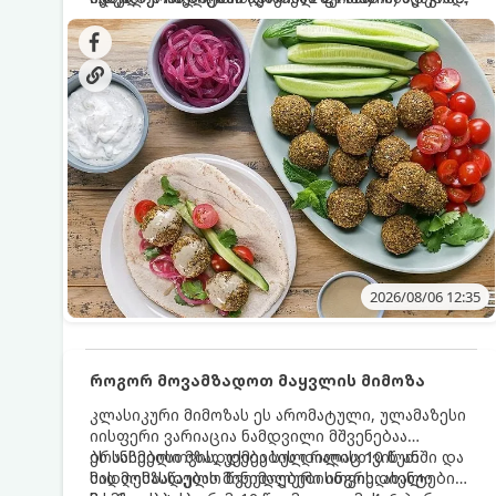
სალათებთან ერთად ან ტახინის (სესამის)
იდეალურად შეინარჩუნოს და არ დაიშალოს.
დრო: 10–15 წუთი ულუფა: 20–24 ცალი ბურთულა
სოუსთან მირთმევისთვის.
(4–6 პორცია)
2026/08/06 12:35
როგორ მოვამზადოთ მაყვლის მიმოზა
კლასიკური მიმოზას ეს არომატული, ულამაზესი
იისფერი ვარიაცია ნამდვილი მშვენებაა
ბრანჩებისთვის, უქმეების დილისთვის ან
ეს სასმელი მზადდება სულ რაღაც 10 წუთში და
სადღესასწაულო წვეულებებისთვის. ახალი
მის მომზადებას მინიმალური ინგრედიენტები