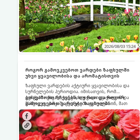
2026/08/03 15:24
როგორ გამოვკვებოთ ვარდები ზაფხულში
უხვი ყვავილობისა და არომატისთვის
ზაფხული ვარდების აქტიური ყვავილობისა და
სურნელების პერიოდია. იმისათვის, რომ
ბუჩქებმა უხვად, ხანგრძლივად იყვავილონ და
გთავაზობთ რჩევებს, თუ რით და როგორ
მსხვილი, კაშკაშა კვირტები გამოიტანონ, მათ
გამოვკვებოთ ვარდები ზაფხულში
რეგულარული და სწორი გამოკვება
საუკეთესო შედეგის მისაღწევად:
სჭირდებათ. ზაფხულის პერიოდში მცენარის
მოთხოვნილებები იცვლება, ამიტომ
მნიშვნელოვანია ვიცოდეთ, რომელი სასუქები
გამოიყენება ამ დროს.