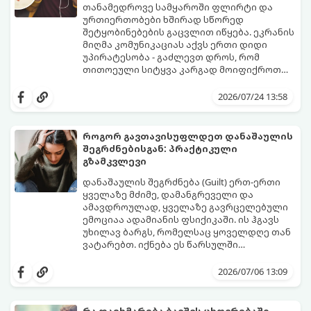
თანამედროვე სამყაროში ფლირტი და
ურთიერთობები ხშირად სწორედ
შეტყობინებების გაცვლით იწყება. ეკრანის
მიღმა კომუნიკაციას აქვს ერთი დიდი
უპირატესობა - გაძლევთ დროს, რომ
თითოეული სიტყვა კარგად მოიფიქროთ
და საიდუმლოებით მოცული, მიმზიდველი
თუ გსურთ, რომ მან ტელეფონს თვალი ვერ
იმიჯი შექმნათ.
მოაცილოს და მოუთმენლად ელოდოს
2026/07/24 13:58
თქვენს ყოველ შეტყობინებას, გამოიყენეთ
ფსიქოლოგიაზე დაფუძნებული ეს 10 ოქროს
წესი:
როგორ გავთავისუფლდეთ დანაშაულის
შეგრძნებისგან: პრაქტიკული
გზამკვლევი
დანაშაულის შეგრძნება (Guilt) ერთ-ერთი
ყველაზე მძიმე, დამანგრეველი და
ამავდროულად, ყველაზე გავრცელებული
ემოციაა ადამიანის ფსიქიკაში. ის ჰგავს
უხილავ ბარგს, რომელსაც ყოველდღე თან
ვატარებთ. იქნება ეს წარსულში
დაშვებული შეცდომა, ვინმესთვის გულის
ფსიქოთერაპიაში მიიჩნევა, რომ
ტკენა, ოჯახის წევრებისთვის
დანაშაულის გრძნობას აქვს თავისი
2026/07/06 13:09
არასაკმარისი დროის დათმობა თუ
დადებითი, ევოლუციური ფუნქციაც ის
საკუთარი თავის მიმართ წაყენებული
გვკარნახობს, როდის დავარღვიეთ
გადაჭარბებული მოთხოვნები
საკუთარი თუ საზოგადოებრივი მორალური