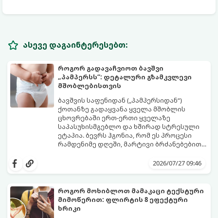
ასევე დაგაინტერესებთ:
როგორ გადავაჩვიოთ ბავშვი
„პამპერსს“: დეტალური გზამკვლევი
მშობლებისთვის
ბავშვის საფენიდან („პამპერსიდან“)
ქოთანზე გადაყვანა ყველა მშობლის
ცხოვრებაში ერთ-ერთი ყველაზე
საპასუხისმგებლო და ხშირად სტრესული
ეტაპია. ბევრს ჰგონია, რომ ეს პროცესი
რამდენიმე დღეში, მარტივი ბრძანებებით
წყდება, თუმცა სინამდვილეში ეს არის
გთავაზობთ დეტალურ გზამკვლევს, თუ
ფიზიოლოგიური და ფსიქოლოგიური
როგორ გახადოთ ეს პროცესი
2026/07/27 09:46
მომწიფების პროცესი, რომელიც
უმტკივნეულო როგორც ბავშვისთვის,
ინდივიდუალურ მიდგომასა და
ისე თქვენთვის.
მოთმინებას მოითხოვს.
როგორ მოხიბლოთ მამაკაცი ტექსტური
მიმოწერით: ფლირტის 8 ეფექტური
ხრიკი