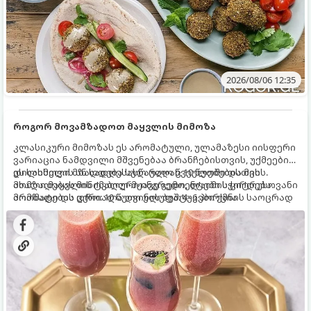
2026/08/06 12:35
როგორ მოვამზადოთ მაყვლის მიმოზა
კლასიკური მიმოზას ეს არომატული, ულამაზესი იისფერი
ვარიაცია ნამდვილი მშვენებაა ბრანჩებისთვის, უქმეების
დილისთვის ან სადღესასწაულო წვეულებებისთვის.
ეს სასმელი მზადდება სულ რაღაც 10 წუთში და მის
ახალი მაყვლის ტკბილ-მჟავე გემო, ლაიმის ციტრუსოვანი
მომზადებას მინიმალური ინგრედიენტები სჭირდება.
არომატი და ცქრიალა ღვინის ბუშტუკები ქმნის საოცრად
მომზადების დრო: 10 წუთი ულუფა: 4–6 პორცია
დახვეწილ და მაგრილებელ კოქტეილს.