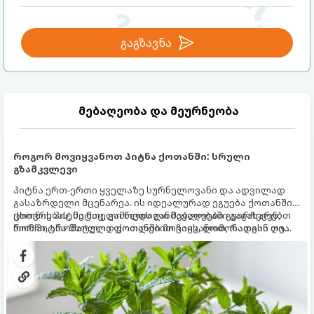
გაგზავნა
მებაღეობა და მეურნეობა
როგორ მოვიყვანოთ პიტნა ქოთანში: სრული
გზამკვლევი
პიტნა ერთ-ერთი ყველაზე სურნელოვანი და ადვილად
გასაზრდელი მცენარეა. ის იდეალურად ეგუება ქოთანში
ცხოვრებას, მეტიც, გამოცდილი მებაღეები გვირჩევენ,
ქოთნის პიტნა მთელი წლის განმავლობაში გაგახარებთ
რომ პიტნა მხოლოდ ქოთანში მოვიყვანოთ, რადგან ღია
ნორჩი, არომატული ფოთლებით ჩაის, ლიმონათისა თუ
გრუნტში (ბაღში) დარგვისას ის ფესვებით ძალიან
კერძებისთვის.
სწრაფად ვრცელდება და სხვა მცენარეებს ავიწროებს.