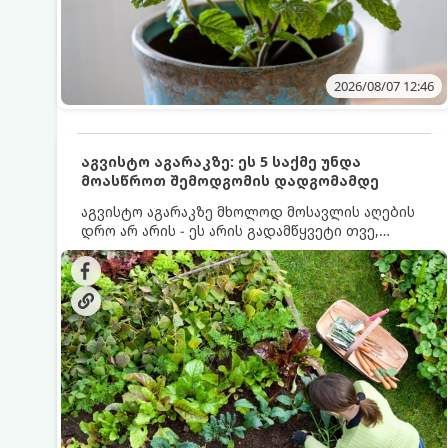
2026/08/07 12:46
აგვისტო აგარაკზე: ეს 5 საქმე უნდა
მოასწროთ შემოდგომის დადგომამდე
აგვისტო აგარაკზე მხოლოდ მოსავლის აღების
დრო არ არის - ეს არის გადამწყვეტი თვე,
როდესაც საფუძველი ეყრება მომავალი წლის
მოსავალს და ბაღი მზადდება შემოდგომა-
ზამთრის სეზონისთვის. იმისათვის, რომ
ნიადაგმა ენერგია აღიდგინოს, ხოლო
მცენარეებმა ზამთარს გაუძლონ, აგვისტოს
ბოლომდე 5 მნიშვნელოვანი საქმის გაკეთება
უნდა მოასწროთ: