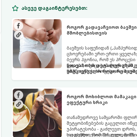
ასევე დაგაინტერესებთ:
როგორ გადავაჩვიოთ ბავშვი
მშობლებისთვის
ბავშვის საფენიდან („პამპერსი
ცხოვრებაში ერთ-ერთი ყველაზე
ბევრს ჰგონია, რომ ეს პროცესი
წყდება, თუმცა სინამდვილეში
გთავაზობთ დეტალურ გზამკვ
მომწიფების პროცესი, რომელი
უმტკივნეულო როგორც ბავშვი
მოითხოვს.
როგორ მოხიბლოთ მამაკაცი
ეფექტური ხრიკი
თანამედროვე სამყაროში ფლი
შეტყობინებების გაცვლით იწყებ
უპირატესობა - გაძლევთ დროს
საიდუმლოებით მოცული, მიმზი
თუ გსურთ, რომ მან ტელეფონ