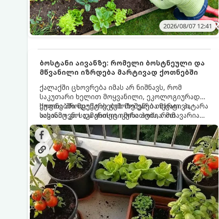
2026/08/07 12:41
ბოსტანი აივანზე: რომელი ბოსტნეული და
მწვანილი იზრდება მარტივად ქოთნებში
ქალაქში ცხოვრება იმას არ ნიშნავს, რომ
საკუთარი ხელით მოყვანილი, ეკოლოგიურად
სუფთა პროდუქტის გემოზე უარი თქვათ. პატარა
ქოთნებში მცენარეების მოშენება მარტივი,
აივანიც კი საკმარისია იმისათვის, რომ
სასიამოვნო და ესთეტიკური ჰობია. მთავარია
მოიწყოთ მინი-ბოსტანი, საიდანაც
იცოდეთ, რომელი კულტურები ეგუებიან
ყოველდღიურად ახალ, არომატულ მწვანილსა
ქოთნის პირობებს ყველაზე კარგად და როგორ
და ბოსტნეულს მოკრეფთ.
მოუაროთ მათ სწორად.