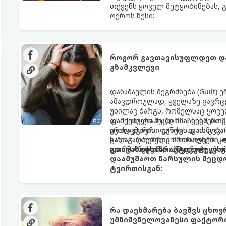
თქვენს ყოველ შეტყობინებას, 
ოქროს წესი:
როგორ გავთავისუფლდეთ და
გზამკვლევი
დანაშაულის შეგრძნება (Guilt)
ამავდროულად, ყველაზე გავრცე
უხილავ ბარგს, რომელსაც ყოვე
დაშვებული შეცდომა, ვინმესთვ
ფსიქოთერაპიაში მიიჩნევა, რომ
არასაკმარისი დროის დათმობა 
ევოლუციური ფუნქციაც ის გვკა
გადაჭარბებული მოთხოვნები -დ
საზოგადოებრივი მორალური კო
და ართმევს მას აწმყოთი ტკბობ
ფორმას იღებს, ის ნევროზულ, 
გთავაზობთ პრაქტიკულ, ფს
დაამუშაოთ წარსულის შეცდო
ტვირთისგან:
რა დაეხმარება ბავშვს ცხოვრ
უმნიშვნელოვანესი ფაქტორ