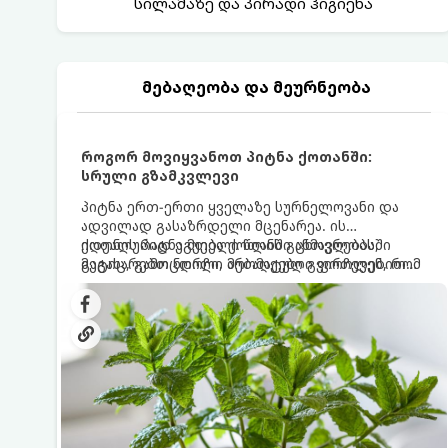
სილამაზე და პირადი ჰიგიენა
მებაღეობა და მეურნეობა
როგორ მოვიყვანოთ პიტნა ქოთანში:
სრული გზამკვლევი
პიტნა ერთ-ერთი ყველაზე სურნელოვანი და
ადვილად გასაზრდელი მცენარეა. ის
იდეალურად ეგუება ქოთანში ცხოვრებას,
ქოთნის პიტნა მთელი წლის განმავლობაში
მეტიც, გამოცდილი მებაღეები გვირჩევენ, რომ
გაგახარებთ ნორჩი, არომატული ფოთლებით
პიტნა მხოლოდ ქოთანში მოვიყვანოთ, რადგან
ჩაის, ლიმონათისა თუ კერძებისთვის.
ღია გრუნტში (ბაღში) დარგვისას ის ფესვებით
ძალიან სწრაფად ვრცელდება და სხვა
მცენარეებს ავიწროებს.