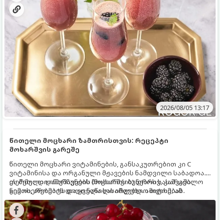
2026/08/05 13:17
წითელი მოცხარი ზამთრისთვის: რეცეპტი
მოხარშვის გარეშე
წითელი მოცხარი ვიტამინების, განსაკუთრებით კი C
ვიტამინისა და ორგანული მჟავების ნამდვილი საბადოა.
თერმული დამუშავების (მოხარშვის) დროს სასარგებლო
ეს მეთოდი ინარჩუნებს მოცხარის ბუნებრივ, კაშკაშა
ნივთიერებების დიდი ნაწილი იშლება. ამიტომ, ამ
გემოს, არომატს და ყველა სასარგებლო თვისებას.
კენკრის ზამთრისთვის შესანახად საუკეთესო გზა
„ცოცხალი ჯემის“ მომზადებაა - მოხარშვის გარეშე.