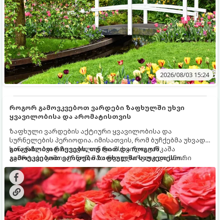
2026/08/03 15:24
როგორ გამოვკვებოთ ვარდები ზაფხულში უხვი
ყვავილობისა და არომატისთვის
ზაფხული ვარდების აქტიური ყვავილობისა და
სურნელების პერიოდია. იმისათვის, რომ ბუჩქებმა უხვად,
ხანგრძლივად იყვავილონ და მსხვილი, კაშკაშა
გთავაზობთ რჩევებს, თუ რით და როგორ
კვირტები გამოიტანონ, მათ რეგულარული და სწორი
გამოვკვებოთ ვარდები ზაფხულში საუკეთესო
გამოკვება სჭირდებათ. ზაფხულის პერიოდში მცენარის
შედეგის მისაღწევად:
მოთხოვნილებები იცვლება, ამიტომ მნიშვნელოვანია
ვიცოდეთ, რომელი სასუქები გამოიყენება ამ დროს.