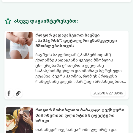
ასევე დაგაინტერესებთ:
როგორ გადავაჩვიოთ ბავშვი
„პამპერსს“: დეტალური გზამკვლევი
მშობლებისთვის
ბავშვის საფენიდან („პამპერსიდან“)
ქოთანზე გადაყვანა ყველა მშობლის
ცხოვრებაში ერთ-ერთი ყველაზე
საპასუხისმგებლო და ხშირად სტრესული
ეტაპია. ბევრს ჰგონია, რომ ეს პროცესი
რამდენიმე დღეში, მარტივი ბრძანებებით
წყდება, თუმცა სინამდვილეში ეს არის
გთავაზობთ დეტალურ გზამკვლევს, თუ
ფიზიოლოგიური და ფსიქოლოგიური
როგორ გახადოთ ეს პროცესი
2026/07/27 09:46
მომწიფების პროცესი, რომელიც
უმტკივნეულო როგორც ბავშვისთვის,
ინდივიდუალურ მიდგომასა და
ისე თქვენთვის.
მოთმინებას მოითხოვს.
როგორ მოხიბლოთ მამაკაცი ტექსტური
მიმოწერით: ფლირტის 8 ეფექტური
ხრიკი
თანამედროვე სამყაროში ფლირტი და