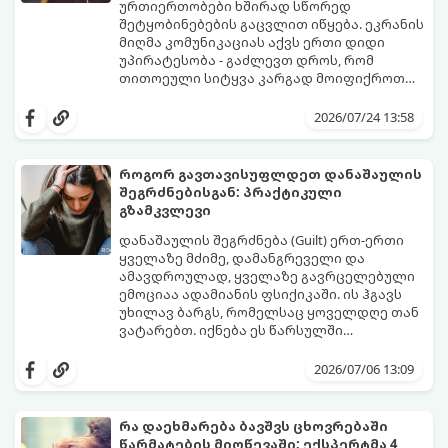
ურთიერთობები ხშირად სწორედ
შეტყობინებების გაცვლით იწყება. ეკრანის
მიღმა კომუნიკაციას აქვს ერთი დიდი
უპირატესობა - გაძლევთ დროს, რომ
თითოეული სიტყვა კარგად მოიფიქროთ
და საიდუმლოებით მოცული, მიმზიდველი
თუ გსურთ, რომ მან ტელეფონს თვალი ვერ
იმიჯი შექმნათ.
მოაცილოს და მოუთმენლად ელოდოს
2026/07/24 13:58
თქვენს ყოველ შეტყობინებას, გამოიყენეთ
ფსიქოლოგიაზე დაფუძნებული ეს 10 ოქროს
წესი:
როგორ გავთავისუფლდეთ დანაშაულის
შეგრძნებისგან: პრაქტიკული
გზამკვლევი
დანაშაულის შეგრძნება (Guilt) ერთ-ერთი
ყველაზე მძიმე, დამანგრეველი და
ამავდროულად, ყველაზე გავრცელებული
ემოციაა ადამიანის ფსიქიკაში. ის ჰგავს
უხილავ ბარგს, რომელსაც ყოველდღე თან
ვატარებთ. იქნება ეს წარსულში
დაშვებული შეცდომა, ვინმესთვის გულის
ფსიქოთერაპიაში მიიჩნევა, რომ
ტკენა, ოჯახის წევრებისთვის
დანაშაულის გრძნობას აქვს თავისი
2026/07/06 13:09
არასაკმარისი დროის დათმობა თუ
დადებითი, ევოლუციური ფუნქციაც ის
საკუთარი თავის მიმართ წაყენებული
გვკარნახობს, როდის დავარღვიეთ
გადაჭარბებული მოთხოვნები
საკუთარი თუ საზოგადოებრივი მორალური
რა დაეხმარება ბავშვს ცხოვრებაში
-დანაშაულის განცდა შიგნიდან ფიტავს
კოდექსი. თუმცა, როდესაც ეს ემოცია
წარმატების მიღწევაში: ექსპერტმა 4