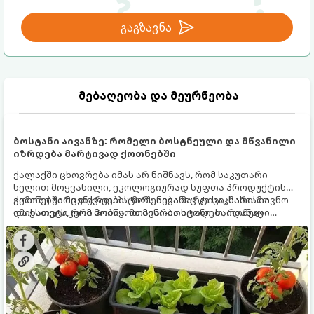
გაგზავნა
მებაღეობა და მეურნეობა
ბოსტანი აივანზე: რომელი ბოსტნეული და მწვანილი
იზრდება მარტივად ქოთნებში
ქალაქში ცხოვრება იმას არ ნიშნავს, რომ საკუთარი
ხელით მოყვანილი, ეკოლოგიურად სუფთა პროდუქტის
გემოზე უარი თქვათ. პატარა აივანიც კი საკმარისია
ქოთნებში მცენარეების მოშენება მარტივი, სასიამოვნო
იმისათვის, რომ მოიწყოთ მინი-ბოსტანი, საიდანაც
და ესთეტიკური ჰობია. მთავარია იცოდეთ, რომელი
ყოველდღიურად ახალ, არომატულ მწვანილსა და
კულტურები ეგუებიან ქოთნის პირობებს ყველაზე კარგად
ბოსტნეულს მოკრეფთ.
და როგორ მოუაროთ მათ სწორად.