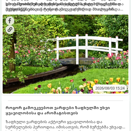
და განვითარებული ფესვთა სისტემა, რათა ნიადაგის
ხმობა დაიწყონ ან ზამთრის ყინვებს სუსტი ორგანიზმით
გთავაზობთ მებაღეების გამოცდილ საიდუმლოებებსა და
ქვედა ფენებიდან ტენი დამოუკიდებლად მოიპოვონ.
შეხვდნენ.
ოქროს წესებს, თუ როგორ გადავარჩინოთ ახალგაზრდა
ხეები ზაფხულის სიცხეში:
2026/08/03 15:24
როგორ გამოვკვებოთ ვარდები ზაფხულში უხვი
ყვავილობისა და არომატისთვის
ზაფხული ვარდების აქტიური ყვავილობისა და
სურნელების პერიოდია. იმისათვის, რომ ბუჩქებმა უხვად,