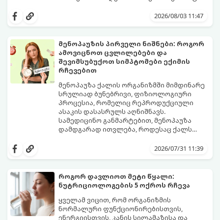
2026/08/03 11:47
მენოპაუზის პირველი ნიშნები: როგორ
ამოვიცნოთ ცვლილებები და
შევიმსუბუქოთ სიმპტომები ექიმის
რჩევებით
მენოპაუზა ქალის ორგანიზმში მიმდინარე
სრულიად ბუნებრივი, ფიზიოლოგიური
პროცესია, რომელიც რეპროდუქციული
ასაკის დასასრულს აღნიშნავს.
სამედიცინო განმარტებით, მენოპაუზა
დამდგარად ითვლება, როდესაც ქალს
ზედიზედ 12 თვის განმავლობაში არ ჰქონია
თუმცა, ორგანიზმში ჰორმონალური
მენსტრუაცია.
ცვლილებები ამ მომენტამდე ბევრად ადრე
2026/07/31 11:39
იწყება - ამ გარდამავალ ეტაპს
პერიმენოპაუზა ეწოდება (რომელიც
საშუალოდ 40-დან 50 წლამდე ასაკში იწყება
როგორ დავლიოთ მეტი წყალი:
და შესაძლოა 4-დან 8 წლამდე
ნუტრიციოლოგების 5 ოქროს რჩევა
გაგრძელდეს).
იმისათვის, რომ ეს პერიოდი შფოთვის
გარეშე გაიაროთ, მნიშვნელოვანია
ყველამ ვიცით, რომ ორგანიზმის
იცოდეთ, რა სიგნალებს გზავნის ორგანიზმი
ნორმალური ფუნქციონირებისთვის,
და როგორ შეიმსუბუქოთ მდგომარეობა
ენერგიისთვის, კანის სილამაზისა და