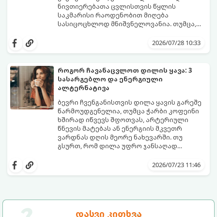
მეან-გინეკოლოგებისა და
ნივთიერებათა ცვლისთვის წყლის
ნუტრიციოლოგების რეკომენდაციებით.
საკმარისი რაოდენობით მიღება
სასიცოცხლოდ მნიშვნელოვანია. თუმცა,
ყოველდღიური ფუსფუსის, საქმეებისა თუ
თუ ხშირად გავიწყდებათ წყლის
უბრალოდ ჩვევის არქონის გამო, დღის
დალევა ან მისი გემო მოსაწყენი
2026/07/28 10:33
განმავლობაში საჭირო ოდენობის წყლის
გეჩვენებათ, დიეტოლოგების ეს 5
დალევა ბევრისთვის ნამდვილ
მარტივი და ეფექტური რჩევა
გამოწვევად რჩება.
დაგეხმარებათ, წყლის სმა
როგორ ჩავანაცვლოთ დილის ყავა: 3
ყოველდღიურ, სასიამოვნო ჩვევად
სასარგებლო და ენერგიული
აქციოთ.
ალტერნატივა
ბევრი ჩვენგანისთვის დილა ყავის გარეშე
წარმოუდგენელია, თუმცა ჭარბი კოფეინი
ხშირად იწვევს შფოთვას, არტერიული
წნევის მატებას ან ენერგიის მკვეთრ
ვარდნას დღის მეორე ნახევარში. თუ
გსურთ, რომ დილა უფრო ჯანსაღად
დაიწყოთ და ენერგია დიდხანს
მიჰყევით ამ გზამკვლევს და აღმოაჩინეთ
შეინარჩუნოთ, ექსპერტები ყავის სამ
თქვენთვის სასურველი სასმელი:
2026/07/23 11:46
საუკეთესო ალტერნატივას გვთავაზობენ.
დასვი კითხვა