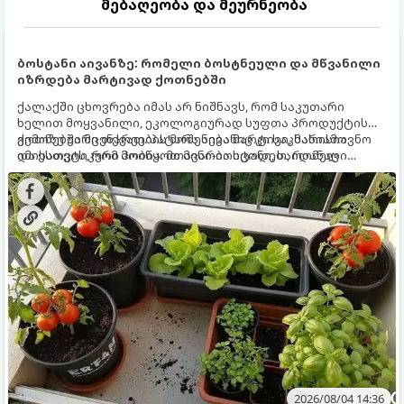
მებაღეობა და მეურნეობა
ბოსტანი აივანზე: რომელი ბოსტნეული და მწვანილი
იზრდება მარტივად ქოთნებში
ქალაქში ცხოვრება იმას არ ნიშნავს, რომ საკუთარი
ხელით მოყვანილი, ეკოლოგიურად სუფთა პროდუქტის
გემოზე უარი თქვათ. პატარა აივანიც კი საკმარისია
ქოთნებში მცენარეების მოშენება მარტივი, სასიამოვნო
იმისათვის, რომ მოიწყოთ მინი-ბოსტანი, საიდანაც
და ესთეტიკური ჰობია. მთავარია იცოდეთ, რომელი
ყოველდღიურად ახალ, არომატულ მწვანილსა და
კულტურები ეგუებიან ქოთნის პირობებს ყველაზე კარგად
ბოსტნეულს მოკრეფთ.
და როგორ მოუაროთ მათ სწორად.
2026/08/04 14:36