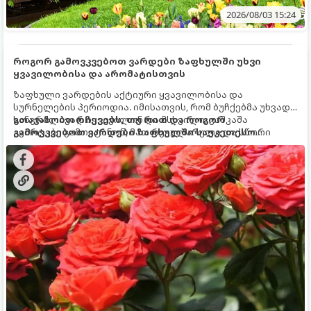
2026/08/03 15:24
როგორ გამოვკვებოთ ვარდები ზაფხულში უხვი
ყვავილობისა და არომატისთვის
ზაფხული ვარდების აქტიური ყვავილობისა და
სურნელების პერიოდია. იმისათვის, რომ ბუჩქებმა უხვად,
ხანგრძლივად იყვავილონ და მსხვილი, კაშკაშა
გთავაზობთ რჩევებს, თუ რით და როგორ
კვირტები გამოიტანონ, მათ რეგულარული და სწორი
გამოვკვებოთ ვარდები ზაფხულში საუკეთესო
გამოკვება სჭირდებათ. ზაფხულის პერიოდში მცენარის
შედეგის მისაღწევად:
მოთხოვნილებები იცვლება, ამიტომ მნიშვნელოვანია
ვიცოდეთ, რომელი სასუქები გამოიყენება ამ დროს.