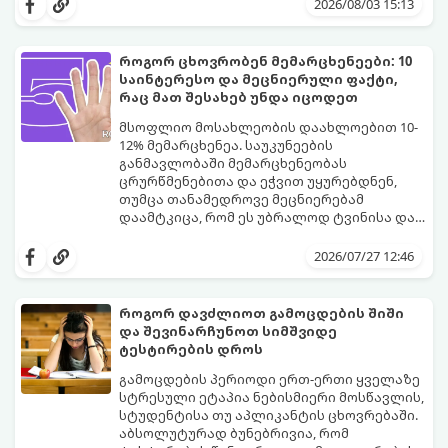
საგრძნობლად შეიცვალა: ტრადიციულ და
2026/08/03 15:13
კლასიკურ სახელებთან ერთად, მშობლები
სულ უფრო ხშირად ირჩევენ მოკლე,
ჟღერად და თანამედროვე სახელებს.
როგორ ცხოვრობენ მემარცხენეები: 10
საინტერესო და მეცნიერული ფაქტი,
რაც მათ შესახებ უნდა იცოდეთ
მსოფლიო მოსახლეობის დაახლოებით 10-
12% მემარცხენეა. საუკუნეების
განმავლობაში მემარცხენეობას
ცრურწმენებითა და ეჭვით უყურებდნენ,
თუმცა თანამედროვე მეცნიერებამ
დაამტკიცა, რომ ეს უბრალოდ ტვინისა და
ნერვული სისტემის მუშაობის უნიკალური
გთავაზობთ 10 საინტერესო მეცნიერულ
თავისებურებაა.
ფაქტს იმის შესახებ, თუ როგორ მუშაობს
2026/07/27 12:46
მემარცხენეების ტვინი და რა
უპირატესობები თუ გამოწვევები აქვთ
მათ ყოველდღიურ ცხოვრებაში.
როგორ დავძლიოთ გამოცდების შიში
და შევინარჩუნოთ სიმშვიდე
ტესტირების დროს
გამოცდების პერიოდი ერთ-ერთი ყველაზე
სტრესული ეტაპია ნებისმიერი მოსწავლის,
სტუდენტისა თუ აპლიკანტის ცხოვრებაში.
აბსოლუტურად ბუნებრივია, რომ