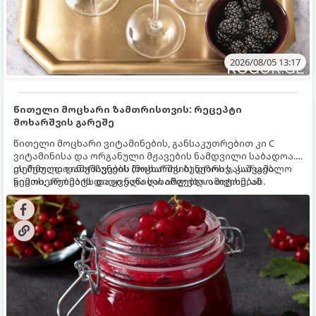
2026/08/05 13:17
წითელი მოცხარი ზამთრისთვის: რეცეპტი
მოხარშვის გარეშე
წითელი მოცხარი ვიტამინების, განსაკუთრებით კი C
ვიტამინისა და ორგანული მჟავების ნამდვილი საბადოა.
თერმული დამუშავების (მოხარშვის) დროს სასარგებლო
ეს მეთოდი ინარჩუნებს მოცხარის ბუნებრივ, კაშკაშა
ნივთიერებების დიდი ნაწილი იშლება. ამიტომ, ამ
გემოს, არომატს და ყველა სასარგებლო თვისებას.
კენკრის ზამთრისთვის შესანახად საუკეთესო გზა
„ცოცხალი ჯემის“ მომზადებაა - მოხარშვის გარეშე.