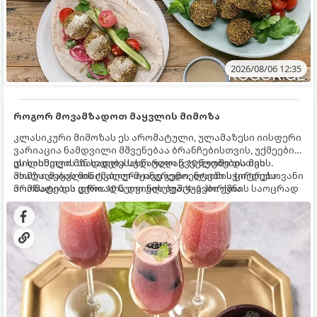
2026/08/06 12:35
როგორ მოვამზადოთ მაყვლის მიმოზა
კლასიკური მიმოზას ეს არომატული, ულამაზესი იისფერი
ვარიაცია ნამდვილი მშვენებაა ბრანჩებისთვის, უქმეების
დილისთვის ან სადღესასწაულო წვეულებებისთვის.
ეს სასმელი მზადდება სულ რაღაც 10 წუთში და მის
ახალი მაყვლის ტკბილ-მჟავე გემო, ლაიმის ციტრუსოვანი
მომზადებას მინიმალური ინგრედიენტები სჭირდება.
არომატი და ცქრიალა ღვინის ბუშტუკები ქმნის საოცრად
მომზადების დრო: 10 წუთი ულუფა: 4–6 პორცია
დახვეწილ და მაგრილებელ კოქტეილს.