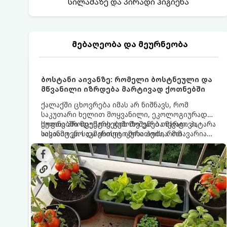
სილამაზე და პირადი ჰიგიენა
მებაღეობა და მეურნეობა
ბოსტანი აივანზე: რომელი ბოსტნეული და
მწვანილი იზრდება მარტივად ქოთნებში
ქალაქში ცხოვრება იმას არ ნიშნავს, რომ
საკუთარი ხელით მოყვანილი, ეკოლოგიურად
სუფთა პროდუქტის გემოზე უარი თქვათ. პატარა
ქოთნებში მცენარეების მოშენება მარტივი,
აივანიც კი საკმარისია იმისათვის, რომ
სასიამოვნო და ესთეტიკური ჰობია. მთავარია
მოიწყოთ მინი-ბოსტანი, საიდანაც
იცოდეთ, რომელი კულტურები ეგუებიან
ყოველდღიურად ახალ, არომატულ მწვანილსა
ქოთნის პირობებს ყველაზე კარგად და როგორ
და ბოსტნეულს მოკრეფთ.
მოუაროთ მათ სწორად.