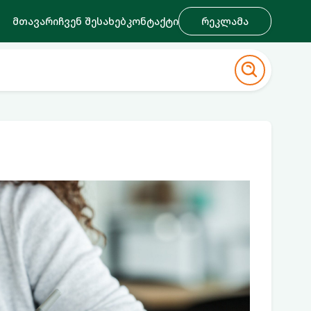
მთავარი
ჩვენ შესახებ
კონტაქტი
რეკლამა