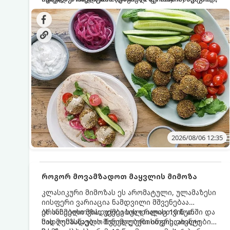
სალათებთან ერთად ან ტახინის (სესამის)
იდეალურად შეინარჩუნოს და არ დაიშალოს.
დრო: 10–15 წუთი ულუფა: 20–24 ცალი ბურთულა
სოუსთან მირთმევისთვის.
(4–6 პორცია)
2026/08/06 12:35
როგორ მოვამზადოთ მაყვლის მიმოზა
კლასიკური მიმოზას ეს არომატული, ულამაზესი
იისფერი ვარიაცია ნამდვილი მშვენებაა
ბრანჩებისთვის, უქმეების დილისთვის ან
ეს სასმელი მზადდება სულ რაღაც 10 წუთში და
სადღესასწაულო წვეულებებისთვის. ახალი
მის მომზადებას მინიმალური ინგრედიენტები