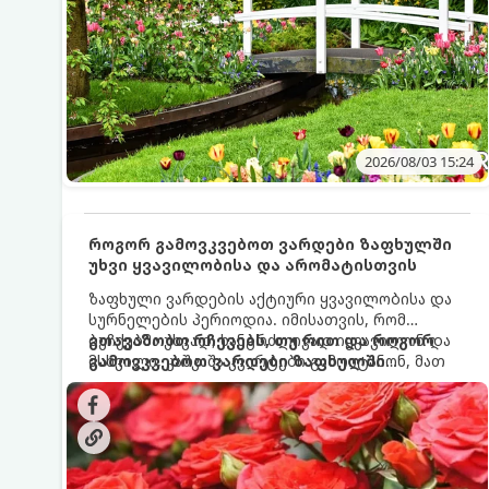
2026/08/03 15:24
როგორ გამოვკვებოთ ვარდები ზაფხულში
უხვი ყვავილობისა და არომატისთვის
ზაფხული ვარდების აქტიური ყვავილობისა და
სურნელების პერიოდია. იმისათვის, რომ
ბუჩქებმა უხვად, ხანგრძლივად იყვავილონ და
გთავაზობთ რჩევებს, თუ რით და როგორ
მსხვილი, კაშკაშა კვირტები გამოიტანონ, მათ
გამოვკვებოთ ვარდები ზაფხულში
რეგულარული და სწორი გამოკვება
საუკეთესო შედეგის მისაღწევად:
სჭირდებათ. ზაფხულის პერიოდში მცენარის
მოთხოვნილებები იცვლება, ამიტომ
მნიშვნელოვანია ვიცოდეთ, რომელი სასუქები
გამოიყენება ამ დროს.