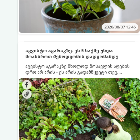
2026/08/07 12:46
აგვისტო აგარაკზე: ეს 5 საქმე უნდა
მოასწროთ შემოდგომის დადგომამდე
აგვისტო აგარაკზე მხოლოდ მოსავლის აღების
დრო არ არის - ეს არის გადამწყვეტი თვე,
როდესაც საფუძველი ეყრება მომავალი წლის
მოსავალს და ბაღი მზადდება შემოდგომა-
ზამთრის სეზონისთვის. იმისათვის, რომ
ნიადაგმა ენერგია აღიდგინოს, ხოლო
მცენარეებმა ზამთარს გაუძლონ, აგვისტოს
ბოლომდე 5 მნიშვნელოვანი საქმის გაკეთება
უნდა მოასწროთ: