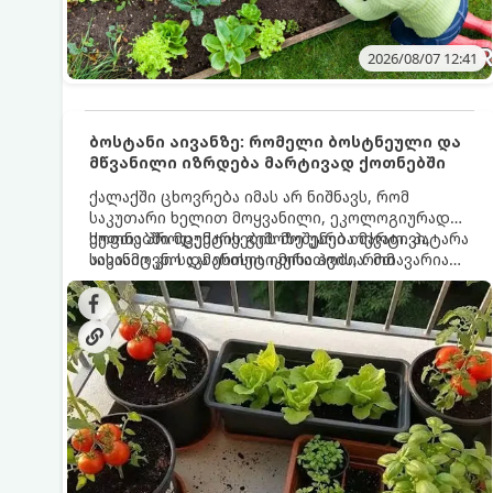
2026/08/07 12:41
ბოსტანი აივანზე: რომელი ბოსტნეული და
მწვანილი იზრდება მარტივად ქოთნებში
ქალაქში ცხოვრება იმას არ ნიშნავს, რომ
საკუთარი ხელით მოყვანილი, ეკოლოგიურად
სუფთა პროდუქტის გემოზე უარი თქვათ. პატარა
ქოთნებში მცენარეების მოშენება მარტივი,
აივანიც კი საკმარისია იმისათვის, რომ
სასიამოვნო და ესთეტიკური ჰობია. მთავარია
მოიწყოთ მინი-ბოსტანი, საიდანაც
იცოდეთ, რომელი კულტურები ეგუებიან
ყოველდღიურად ახალ, არომატულ მწვანილსა
ქოთნის პირობებს ყველაზე კარგად და როგორ
და ბოსტნეულს მოკრეფთ.
მოუაროთ მათ სწორად.