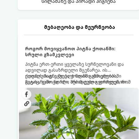
სილამაზე და პირადი ჰიგიენა
მებაღეობა და მეურნეობა
როგორ მოვიყვანოთ პიტნა ქოთანში:
სრული გზამკვლევი
პიტნა ერთ-ერთი ყველაზე სურნელოვანი და
ადვილად გასაზრდელი მცენარეა. ის
იდეალურად ეგუება ქოთანში ცხოვრებას,
ქოთნის პიტნა მთელი წლის განმავლობაში
მეტიც, გამოცდილი მებაღეები გვირჩევენ, რომ
გაგახარებთ ნორჩი, არომატული ფოთლებით
პიტნა მხოლოდ ქოთანში მოვიყვანოთ, რადგან
ჩაის, ლიმონათისა თუ კერძებისთვის.
ღია გრუნტში (ბაღში) დარგვისას ის ფესვებით
ძალიან სწრაფად ვრცელდება და სხვა
მცენარეებს ავიწროებს.