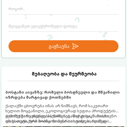
გაგზავნა
მებაღეობა და მეურნეობა
ბოსტანი აივანზე: რომელი ბოსტნეული და მწვანილი
იზრდება მარტივად ქოთნებში
ქალაქში ცხოვრება იმას არ ნიშნავს, რომ საკუთარი
ხელით მოყვანილი, ეკოლოგიურად სუფთა პროდუქტის
გემოზე უარი თქვათ. პატარა აივანიც კი საკმარისია
ქოთნებში მცენარეების მოშენება მარტივი, სასიამოვნო
იმისათვის, რომ მოიწყოთ მინი-ბოსტანი, საიდანაც
და ესთეტიკური ჰობია. მთავარია იცოდეთ, რომელი
ყოველდღიურად ახალ, არომატულ მწვანილსა და
კულტურები ეგუებიან ქოთნის პირობებს ყველაზე კარგად