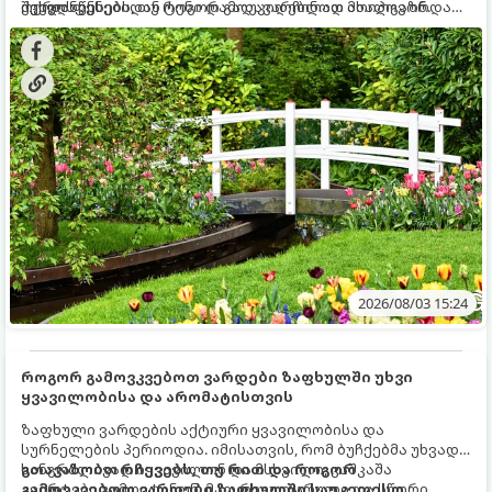
ქვედა ფენებიდან ტენი დამოუკიდებლად მოიპოვონ.
შეხვდნენ.
ოქროს წესებს, თუ როგორ გადავარჩინოთ ახალგაზრდა
ხეები ზაფხულის სიცხეში:
2026/08/03 15:24
როგორ გამოვკვებოთ ვარდები ზაფხულში უხვი
ყვავილობისა და არომატისთვის
ზაფხული ვარდების აქტიური ყვავილობისა და
სურნელების პერიოდია. იმისათვის, რომ ბუჩქებმა უხვად,
ხანგრძლივად იყვავილონ და მსხვილი, კაშკაშა
გთავაზობთ რჩევებს, თუ რით და როგორ
კვირტები გამოიტანონ, მათ რეგულარული და სწორი
გამოვკვებოთ ვარდები ზაფხულში საუკეთესო