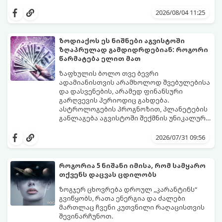
იღბალს, ჰარმონიასა და წარმატებას
მათთვის აგვისტო გარდამტეხი და წლის
მოუტანს.
ყველაზე ბედნიერი თვე აღმოჩნდება.
2026/08/04 11:25
გაიგეთ, მოხვდით თუ არა ამ იღბლიანთა
შორის:
ზოდიაქოს ეს ნიშნები აგვისტოში
ზღაპრულად გამდიდრდებიან: როგორი
წარმატება ელით მათ
ზაფხულის ბოლო თვე ბევრი
ადამიანისთვის არამხოლოდ შვებულებისა
და დასვენების, არამედ ფინანსური
გარღვევის პერიოდიც გახდება.
ასტროლოგების პროგნოზით, პლანეტების
განლაგება აგვისტოში შექმნის უნიკალურ
ენერგეტიკულ ნაკადებს, რომლებიც
გაიგეთ, მოხვდით თუ არა იმ იღბლიანთა
ზოდიაქოს 4 ნიშანს ფინანსური წარმატების
შორის, ვისაც აგვისტოში ფინანსური
2026/07/31 09:56
მიღწევასა და შემოსავლების
იღბალი გაუღიმებს:
საგრძნობლად გაზრდაში დაეხმარება.
როგორია 5 ნიშანი იმისა, რომ სამყარო
თქვენს დაცვას ცდილობს
ზოგჯერ ცხოვრება დროულ „კარანტინს“
გვიწყობს, რათა ენერგია და ძალები
მართლაც ჩვენი კუთვნილი რაღაცისთვის
შევინარჩუნოთ.