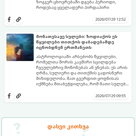
ზოგჯერ ცხოვრებაში დგება პერიოდი,
როდესაც ყველაფერი პირდაპირი
მნიშვნელობით ხელიდან გვეცლება:
იშლება მნიშვნელოვანი გარიგებები,
2026/07/29 12:52
უქმდება დიდხანს ნანატრი მოგზაურობები,
ხოლო ადამიანები, რომლებსაც
ახლობლებად ვთვლიდით, უეცრად მიდიან.
აი, 5 აშკარა ნიშანი იმისა, რომ
მონათესავე სულები: ზოდიაქოს ეს
ასეთ მომენტებში ადვილია
მომხდარი მარცხი სასჯელი კი არა,
წყვილები თითქოს დაბადებამდე
სასოწარკვეთილებაში ჩავარდნა. თუმცა
თქვენი დაცვისკენ მიმართული
იცნობდნენ ერთმანეთს
ეზოთერიკასა და ფსიქოლოგიაში ეს
სამყაროს მცდელობაა:
ფენომენი ხშირად სხვანაირად
ასტროლოგიაში არსებობს წყვილები,
განიხილება: როგორც სამყაროს (ან ჩვენი
რომელთა შორის კავშირი სცილდება
არაცნობიერის) ფარული დამცავი
ჩვეულებრივ მოწონებას ან ვნებას. ეს არის
მექანიზმების მუშაობა, რომელთაც
ღრმა, სულიერი და თითქმის ჯადოსნური
რეალური, მაგრამ ჯერ კიდევ უხილავი
მიზიდულობა. მათ გვერდით ყოფნისას
საფრთხისგან შორს მივყავართ.
იქმნება შთაბეჭდილება, რომ მათი სულები
ერთმანეთს ჯერ კიდევ ამ ქვეყნად
გთავაზობთ ზოდიაქოს ნიშნების იმ
მოვლენამდე შეხვდნენ.
იდეალურ წყვილებს, რომლებიც
2026/07/29 09:55
ერთმანეთისთვის ნამდვილ
მონათესავე სულებს წარმოადგენენ:
დასვი კითხვა