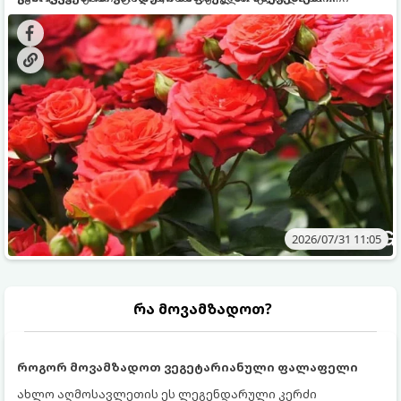
გამოკვება სჭირდებათ. ზაფხულის პერიოდში მცენარის
შედეგის მისაღწევად:
მოთხოვნილებები იცვლება, ამიტომ მნიშვნელოვანია
ვიცოდეთ, რომელი სასუქები გამოიყენება ამ დროს.
2026/07/31 11:05
რა მოვამზადოთ?
როგორ მოვამზადოთ ვეგეტარიანული ფალაფელი
ახლო აღმოსავლეთის ეს ლეგენდარული კერძი