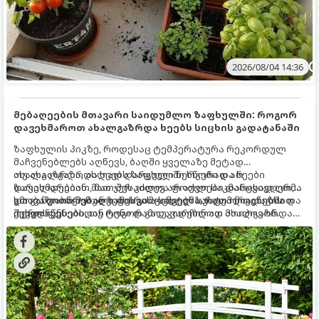
2026/08/04 14:36
მებაღეების მთავარი საიდუმლო ზაფხულში: როგორ
დავეხმაროთ ახალგაზრდა ხეებს სიცხის გადატანაში
ზაფხულის პიკზე, როდესაც ტემპერატურა რეკორდულ
მაჩვენებლებს აღწევს, ბაღში ყველაზე მეტად
ახალგაზრდა, ახლად დარგული ნერგები და ხეები
თუ ახალგაზრდა ხეებს ზაფხულში სწორად არ
ზარალდებიან. მათ ჯერ კიდევ არ აქვთ საკმარისად ღრმა
დავეხმარებით, მათ შესაძლოა ფოთლები დასცვივდეთ,
და განვითარებული ფესვთა სისტემა, რათა ნიადაგის
ხმობა დაიწყონ ან ზამთრის ყინვებს სუსტი ორგანიზმით
გთავაზობთ მებაღეების გამოცდილ საიდუმლოებებსა და
ქვედა ფენებიდან ტენი დამოუკიდებლად მოიპოვონ.
შეხვდნენ.
ოქროს წესებს, თუ როგორ გადავარჩინოთ ახალგაზრდა
ხეები ზაფხულის სიცხეში: