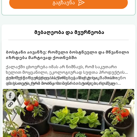
გაგზავნა
მებაღეობა და მეურნეობა
ბოსტანი აივანზე: რომელი ბოსტნეული და მწვანილი
იზრდება მარტივად ქოთნებში
ქალაქში ცხოვრება იმას არ ნიშნავს, რომ საკუთარი
ხელით მოყვანილი, ეკოლოგიურად სუფთა პროდუქტის
გემოზე უარი თქვათ. პატარა აივანიც კი საკმარისია
ქოთნებში მცენარეების მოშენება მარტივი, სასიამოვნო
იმისათვის, რომ მოიწყოთ მინი-ბოსტანი, საიდანაც
და ესთეტიკური ჰობია. მთავარია იცოდეთ, რომელი
ყოველდღიურად ახალ, არომატულ მწვანილსა და
კულტურები ეგუებიან ქოთნის პირობებს ყველაზე კარგად
ბოსტნეულს მოკრეფთ.
და როგორ მოუაროთ მათ სწორად.