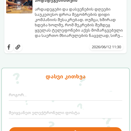
არდადეგებისთვის
არდადეგები და დასვენების დღეები
საუკეთესო დროა მეგობრების დიდი
კომპანიის შესაკრებად. თუმცა, ხშირად
ხდება ხოლმე, რომ შეკრების შემდეგ
ყველას ტელეფონები აქვს მომარჯვებული
და საერთო მხიარულების ნაცვლად, სიჩუმე
ისადგურებს. ამ სიტუაციიდან თავის
ინტელექტუალური, აზარტული და
დასაღწევად და ნამდვილი, ცოცხალი
იუმორით სავსე აქტივობები მეგობრებს
2026/06/12 11:30
ემოციების გასაღვიძებლად საუკეთესო გზა
კიდევ უფრო აახლოებს და დაუვიწყარ
გუნდური თამაშებია.
მოგონებებს ტოვებს. გთავაზობთ ტოპ 5
საუკეთესო გუნდურ თამაშს, რომლებიც
თქვენს არდადეგებს ნამდვილ
დღესასწაულად აქცევს:
დასვი კითხვა