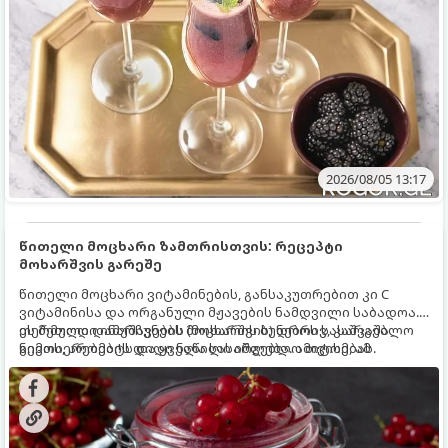
2026/08/05 13:17
წითელი მოცხარი ზამთრისთვის: რეცეპტი
მოხარშვის გარეშე
წითელი მოცხარი ვიტამინების, განსაკუთრებით კი C
ვიტამინისა და ორგანული მჟავების ნამდვილი საბადოა.
თერმული დამუშავების (მოხარშვის) დროს სასარგებლო
ეს მეთოდი ინარჩუნებს მოცხარის ბუნებრივ, კაშკაშა
ნივთიერებების დიდი ნაწილი იშლება. ამიტომ, ამ
გემოს, არომატს და ყველა სასარგებლო თვისებას.
კენკრის ზამთრისთვის შესანახად საუკეთესო გზა
„ცოცხალი ჯემის“ მომზადებაა - მოხარშვის გარეშე.