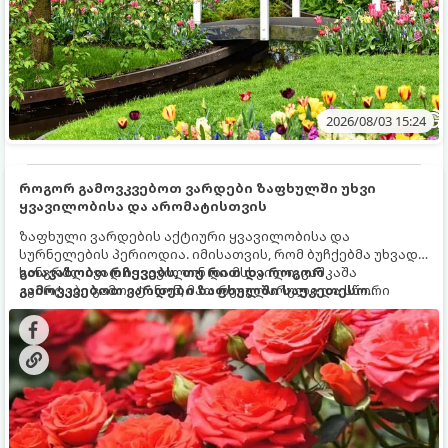
2026/08/03 15:24
როგორ გამოვკვებოთ ვარდები ზაფხულში უხვი
ყვავილობისა და არომატისთვის
ზაფხული ვარდების აქტიური ყვავილობისა და
სურნელების პერიოდია. იმისათვის, რომ ბუჩქებმა უხვად,
ხანგრძლივად იყვავილონ და მსხვილი, კაშკაშა
გთავაზობთ რჩევებს, თუ რით და როგორ
კვირტები გამოიტანონ, მათ რეგულარული და სწორი
გამოვკვებოთ ვარდები ზაფხულში საუკეთესო
გამოკვება სჭირდებათ. ზაფხულის პერიოდში მცენარის
შედეგის მისაღწევად:
მოთხოვნილებები იცვლება, ამიტომ მნიშვნელოვანია
ვიცოდეთ, რომელი სასუქები გამოიყენება ამ დროს.