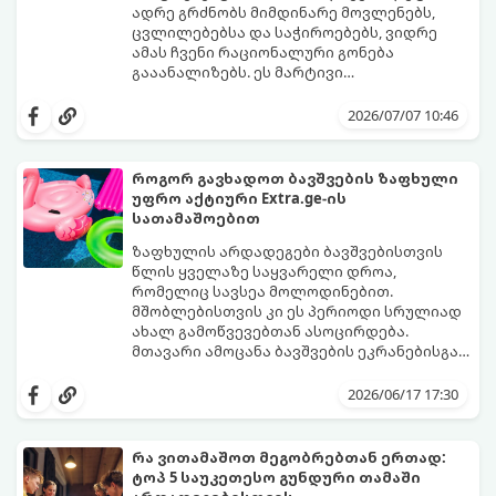
ადრე გრძნობს მიმდინარე მოვლენებს,
ცვლილებებსა და საჭიროებებს, ვიდრე
ამას ჩვენი რაციონალური გონება
გააანალიზებს. ეს მარტივი
ფსიქოლოგიური ტესტი, რომელიც
დახუჭეთ თვალები, ღრმად ჩაისუნთქეთ,
ასოციაციურ აღქმაზეა დაფუძნებული,
აირჩიეთ სამი წერილიდან ის ერთი,
2026/07/07 10:46
დაგეხმარებათ გაიგოთ, თუ რა მთავარი
რომელიც ყველაზე მეტად გიზიდავთ და
გზავნილი ან რჩევა აქვს სამყაროს
წაიკითხეთ თქვენი პასუხი.
თქვენთვის ცხოვრების ამ ეტაპზე.
როგორ გავხადოთ ბავშვების ზაფხული
უფრო აქტიური Extra.ge-ის
სათამაშოებით
ზაფხულის არდადეგები ბავშვებისთვის
წლის ყველაზე საყვარელი დროა,
რომელიც სავსეა მოლოდინებით.
მშობლებისთვის კი ეს პერიოდი სრულიად
ახალ გამოწვევებთან ასოცირდება.
მთავარი ამოცანა ბავშვების ეკრანებისგან
მოწყვეტა და მათი ენერგიის სწორად
extra.ge
- ყველაზე დიდი ციფრული
მიმართვაა. მნიშვნელოვანია მათთვის
მარკეტფლეისი საქართველოში,
2026/06/17 17:30
ისეთი გარემოს შექმნა, სადაც დროს
გთავაზობთ პლატფორმას, რომელიც ამ
ხალისიანად და აქტიურად გაატარებენ.
პრობლემის მარტივად გადაჭრაში
ჯანსაღი რუტინა დასვენების დღეებშიც
დაგეხმარებათ. აქ ყველა ასაკისა და
რა ვითამაშოთ მეგობრებთან ერთად:
აუცილებელია.
ინტერესის მქონე ბავშვისთვის მოიძებნება
ტოპ 5 საუკეთესო გუნდური თამაში
იდეალური გასართობი საშუალება.