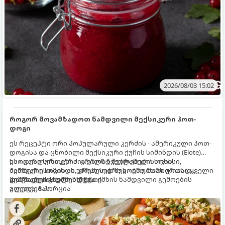
2026/08/03 15:02
როგორ მოვამზადოთ ნამდვილი მექსიკური ჰოთ-
დოგი
ეს რეცეპტი ორი პოპულარული კერძის - ამერიკული ჰოთ-
დოგისა და ცნობილი მექსიკური ქუჩის სიმინდის (Elote)
საოცარი სინთეზია. გრილზე შებრაწული სოსისი,
ეს იდეალური კერძია ეზოს წვეულებებისთვის,
შემწვარი სიმინდი, კრემისებრი სოუსი, მარილიანი ყველი
ბარბექიუსთვის ან უბრალოდ მეგობრებთან ერთად
და ცხარე სანელებლები ქმნის ნამდვილი გემოების
გემრიელი ვახშმისთვის.
მომზადების დრო: 15 წუთი
აფეთქებას.
ულუფა: 8 პორცია