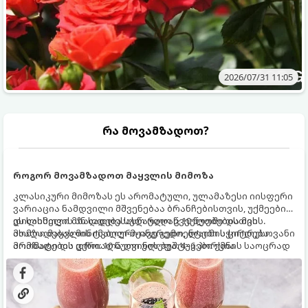
2026/07/31 11:05
რა მოვამზადოთ?
როგორ მოვამზადოთ მაყვლის მიმოზა
კლასიკური მიმოზას ეს არომატული, ულამაზესი იისფერი
ვარიაცია ნამდვილი მშვენებაა ბრანჩებისთვის, უქმეების
დილისთვის ან სადღესასწაულო წვეულებებისთვის.
ეს სასმელი მზადდება სულ რაღაც 10 წუთში და მის
ახალი მაყვლის ტკბილ-მჟავე გემო, ლაიმის ციტრუსოვანი
მომზადებას მინიმალური ინგრედიენტები სჭირდება.
არომატი და ცქრიალა ღვინის ბუშტუკები ქმნის საოცრად
მომზადების დრო: 10 წუთი ულუფა: 4–6 პორცია
დახვეწილ და მაგრილებელ კოქტეილს.