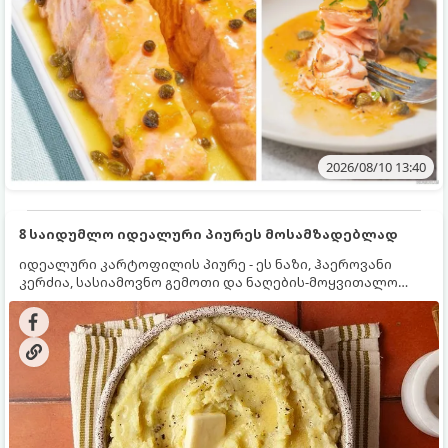
2026/08/10 13:40
8 საიდუმლო იდეალური პიურეს მოსამზადებლად
იდეალური კარტოფილის პიურე - ეს ნაზი, ჰაეროვანი
კერძია, სასიამოვნო გემოთი და ნაღების-მოყვითალო
ფერით. მისი მომზადება ძალიან მარტივია, მაგრამ
არსებობს რამდენიმე საიდუმლო, რომლებიც უნდა
იცოდეთ, რომ პიურე იდეალურად გემრიელი გამოვიდეს.