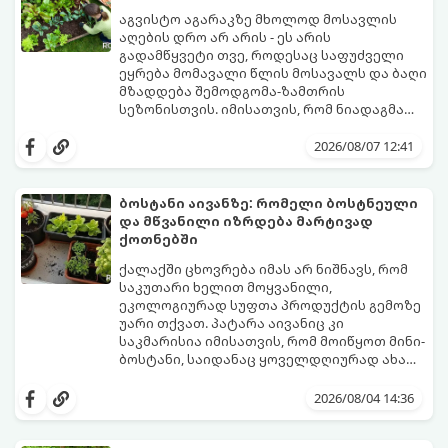
აგვისტო აგარაკზე მხოლოდ მოსავლის
აღების დრო არ არის - ეს არის
გადამწყვეტი თვე, როდესაც საფუძველი
ეყრება მომავალი წლის მოსავალს და ბაღი
მზადდება შემოდგომა-ზამთრის
სეზონისთვის. იმისათვის, რომ ნიადაგმა
ენერგია აღიდგინოს, ხოლო მცენარეებმა
ზამთარს გაუძლონ, აგვისტოს ბოლომდე 5
2026/08/07 12:41
მნიშვნელოვანი საქმის გაკეთება უნდა
მოასწროთ:
ბოსტანი აივანზე: რომელი ბოსტნეული
და მწვანილი იზრდება მარტივად
ქოთნებში
ქალაქში ცხოვრება იმას არ ნიშნავს, რომ
საკუთარი ხელით მოყვანილი,
ეკოლოგიურად სუფთა პროდუქტის გემოზე
უარი თქვათ. პატარა აივანიც კი
საკმარისია იმისათვის, რომ მოიწყოთ მინი-
ბოსტანი, საიდანაც ყოველდღიურად ახალ,
არომატულ მწვანილსა და ბოსტნეულს
ქოთნებში მცენარეების მოშენება მარტივი,
მოკრეფთ.
სასიამოვნო და ესთეტიკური ჰობია.
2026/08/04 14:36
მთავარია იცოდეთ, რომელი კულტურები
ეგუებიან ქოთნის პირობებს ყველაზე