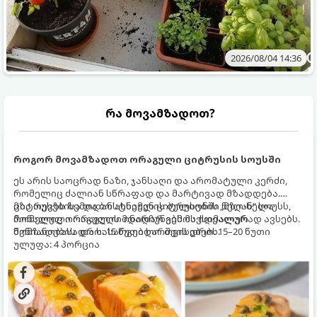
2026/08/04 14:36
რა მოვამზადოთ?
როგორ მოვამზადოთ ორაგული ციტრუსის სოუსში
ეს არის საოცრად ნაზი, ჯანსაღი და არომატული კერძი,
რომელიც ძალიან სწრაფად და მარტივად მზადდება.
ციტრუსებისა და ბოსტნეულის ბულიონში ნელ-ნელა
მზა თევზს ზემოდან ასხამენ ციტრუსების „მზიან“ სოუსს,
მოწალული ორაგული ინარჩუნებს მაქსიმალურ
რომელიც ორაგულის მდიდარ გემოს იდეალურად ავსებს.
წვნიანობასა და სასარგებლო თვისებებს.
მომზადების დრო: 15 წუთი ხარშვის დრო: 15–20 წუთი
ულუფა: 4 პორცია