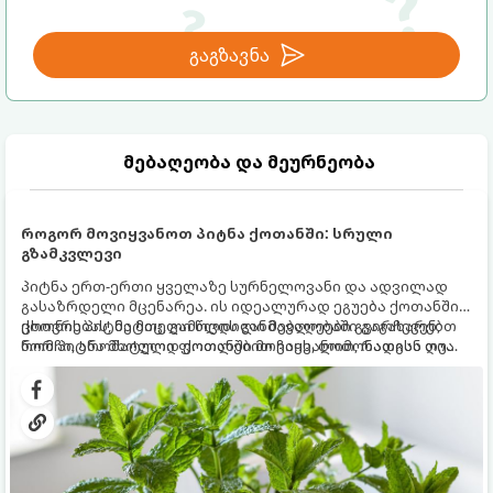
გაგზავნა
მებაღეობა და მეურნეობა
როგორ მოვიყვანოთ პიტნა ქოთანში: სრული
გზამკვლევი
პიტნა ერთ-ერთი ყველაზე სურნელოვანი და ადვილად
გასაზრდელი მცენარეა. ის იდეალურად ეგუება ქოთანში
ცხოვრებას, მეტიც, გამოცდილი მებაღეები გვირჩევენ,
ქოთნის პიტნა მთელი წლის განმავლობაში გაგახარებთ
რომ პიტნა მხოლოდ ქოთანში მოვიყვანოთ, რადგან ღია
ნორჩი, არომატული ფოთლებით ჩაის, ლიმონათისა თუ
გრუნტში (ბაღში) დარგვისას ის ფესვებით ძალიან
კერძებისთვის.
სწრაფად ვრცელდება და სხვა მცენარეებს ავიწროებს.