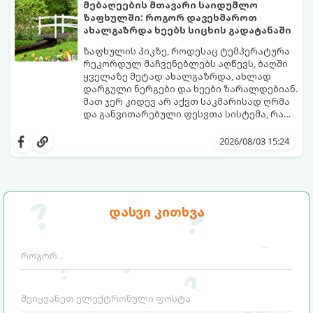
კარგად და როგორ მოუაროთ მათ სწორად.
მებაღეების მთავარი საიდუმლო
ზაფხულში: როგორ დავეხმაროთ
ახალგაზრდა ხეებს სიცხის გადატანაში
ზაფხულის პიკზე, როდესაც ტემპერატურა
რეკორდულ მაჩვენებლებს აღწევს, ბაღში
ყველაზე მეტად ახალგაზრდა, ახლად
დარგული ნერგები და ხეები ზარალდებიან.
მათ ჯერ კიდევ არ აქვთ საკმარისად ღრმა
და განვითარებული ფესვთა სისტემა, რათა
ნიადაგის ქვედა ფენებიდან ტენი
თუ ახალგაზრდა ხეებს ზაფხულში სწორად
დამოუკიდებლად მოიპოვონ.
არ დავეხმარებით, მათ შესაძლოა
2026/08/03 15:24
ფოთლები დასცვივდეთ, ხმობა დაიწყონ ან
ზამთრის ყინვებს სუსტი ორგანიზმით
შეხვდნენ.
გთავაზობთ მებაღეების გამოცდილ
საიდუმლოებებსა და ოქროს წესებს, თუ
დასვი კითხვა
როგორ გადავარჩინოთ ახალგაზრდა ხეები
ზაფხულის სიცხეში: