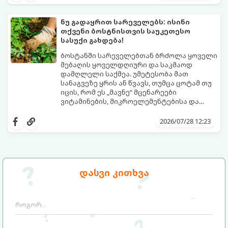
ვიცოდეთ, რომელი სასუქები გამოიყენება
საუკეთესო შედეგის მისაღწევად:
ამ დროს.
ნუ გადაყრით სარეველებს: ისინი
თქვენი ბოსტნისთვის საუკეთესო
სასუქი გახდება!
ბოსტანში სარეველებთან ბრძოლა ყოველი
მებაღის ყოველდღიური და საკმაოდ
დამღლელი საქმეა. უმეტესობა მათ
სანაგვეზე ყრის ან წვავს, თუმცა ცოტამ თუ
იცის, რომ ეს „მავნე“ მცენარეები
ვიტამინების, მიკროელემენტებისა და
აზოტის ნამდვილი საბადოა.
სარეველებისგან შესაძლებელია უფასო,
ეკოლოგიურად სუფთა და საოცრად
2026/07/28 12:23
ეფექტური ორგანული სასუქის დამზადება,
რომელიც ნიადაგს გაამდიდრებს და
მცენარეების ზრდას დააჩქარებს.
გთავაზობთ სარეველების
სასარგებლოდ გამოყენების 3
დასვი კითხვა
საუკეთესო მეთოდს: