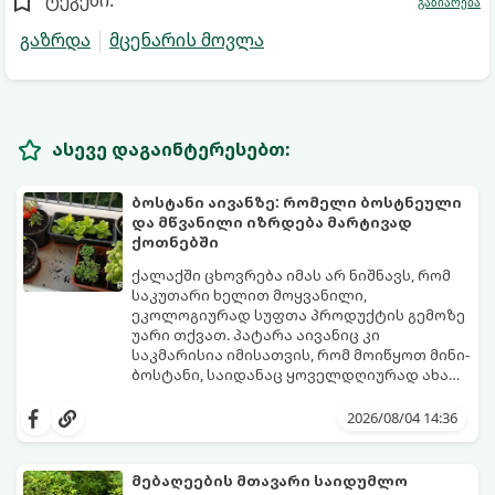
ტეგები:
გაზიარება
გაზრდა
მცენარის მოვლა
ასევე დაგაინტერესებთ:
ბოსტანი აივანზე: რომელი ბოსტნეული
და მწვანილი იზრდება მარტივად
ქოთნებში
ქალაქში ცხოვრება იმას არ ნიშნავს, რომ
საკუთარი ხელით მოყვანილი,
ეკოლოგიურად სუფთა პროდუქტის გემოზე
უარი თქვათ. პატარა აივანიც კი
საკმარისია იმისათვის, რომ მოიწყოთ მინი-
ბოსტანი, საიდანაც ყოველდღიურად ახალ,
არომატულ მწვანილსა და ბოსტნეულს
ქოთნებში მცენარეების მოშენება მარტივი,
მოკრეფთ.
სასიამოვნო და ესთეტიკური ჰობია.
2026/08/04 14:36
მთავარია იცოდეთ, რომელი კულტურები
ეგუებიან ქოთნის პირობებს ყველაზე
კარგად და როგორ მოუაროთ მათ სწორად.
მებაღეების მთავარი საიდუმლო