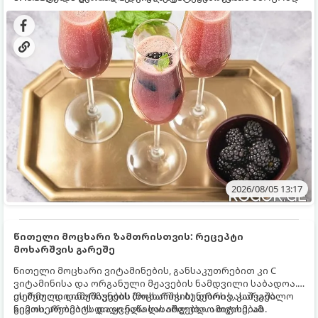
დახვეწილ და მაგრილებელ კოქტეილს.
2026/08/05 13:17
წითელი მოცხარი ზამთრისთვის: რეცეპტი
მოხარშვის გარეშე
წითელი მოცხარი ვიტამინების, განსაკუთრებით კი C
ვიტამინისა და ორგანული მჟავების ნამდვილი საბადოა.
თერმული დამუშავების (მოხარშვის) დროს სასარგებლო
ეს მეთოდი ინარჩუნებს მოცხარის ბუნებრივ, კაშკაშა
ნივთიერებების დიდი ნაწილი იშლება. ამიტომ, ამ
გემოს, არომატს და ყველა სასარგებლო თვისებას.