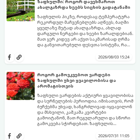
ზაფხულში: როგორ დავეხმაროთ
ახალგაზრდა ხეებს სიცხის გადატანაში
ზაფხულის პიკზე, როდესაც ტემპერატურა
რეკორდულ მაჩვენებლებს აღწევს, ბაღში
ყველაზე მეტად ახალგაზრდა, ახლად
დარგული ნერგები და ხეები ზარალდებიან.
მათ ჯერ კიდევ არ აქვთ საკმარისად ღრმა
და განვითარებული ფესვთა სისტემა, რათა
ნიადაგის ქვედა ფენებიდან ტენი
თუ ახალგაზრდა ხეებს ზაფხულში სწორად
დამოუკიდებლად მოიპოვონ.
არ დავეხმარებით, მათ შესაძლოა
2026/08/03 15:24
ფოთლები დასცვივდეთ, ხმობა დაიწყონ ან
ზამთრის ყინვებს სუსტი ორგანიზმით
შეხვდნენ.
როგორ გამოვკვებოთ ვარდები
გთავაზობთ მებაღეების გამოცდილ
ზაფხულში უხვი ყვავილობისა და
საიდუმლოებებსა და ოქროს წესებს, თუ
არომატისთვის
როგორ გადავარჩინოთ ახალგაზრდა ხეები
ზაფხულის სიცხეში:
ზაფხული ვარდების აქტიური ყვავილობისა
და სურნელების პერიოდია. იმისათვის, რომ
ბუჩქებმა უხვად, ხანგრძლივად იყვავილონ
და მსხვილი, კაშკაშა კვირტები
გამოიტანონ, მათ რეგულარული და სწორი
გამოკვება სჭირდებათ. ზაფხულის
პერიოდში მცენარის მოთხოვნილებები
გთავაზობთ რჩევებს, თუ რით და როგორ
იცვლება, ამიტომ მნიშვნელოვანია
გამოვკვებოთ ვარდები ზაფხულში
2026/07/31 11:05