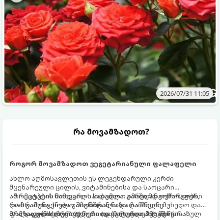
2026/07/31 11:05
რა მოვამზადოთ?
როგორ მოვამზადოთ ვეგეტარიანული ფალაფელი
ახლო აღმოსავლეთის ეს ლეგენდარული კერძი
მცენარეული ცილის, ვიტამინებისა და საოცარი
არომატების ნამდვილი საბადოა. გარედან ოქროსფერი
ამ რეცეპტის მთავარი საიდუმლო იმაში მდგომარეობს,
და ხრაშუნა, ხოლო შიგნიდან ნაზი და მწვანე
რომ გამოიყენება გამომშრალი და ჩამბალი მუხუდო და
ფალაფელის ბურთულები იდეალურია პიტაში (არაბულ
არა დაკონსერვებული, რათა ბურთულებმა შეწვისას
მომზადების დრო: 20 წუთი (დამატებით მუხუდოს