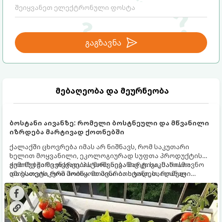
გაგზავნა
მებაღეობა და მეურნეობა
ბოსტანი აივანზე: რომელი ბოსტნეული და მწვანილი
იზრდება მარტივად ქოთნებში
ქალაქში ცხოვრება იმას არ ნიშნავს, რომ საკუთარი
ხელით მოყვანილი, ეკოლოგიურად სუფთა პროდუქტის
გემოზე უარი თქვათ. პატარა აივანიც კი საკმარისია
ქოთნებში მცენარეების მოშენება მარტივი, სასიამოვნო
იმისათვის, რომ მოიწყოთ მინი-ბოსტანი, საიდანაც
და ესთეტიკური ჰობია. მთავარია იცოდეთ, რომელი
ყოველდღიურად ახალ, არომატულ მწვანილსა და
კულტურები ეგუებიან ქოთნის პირობებს ყველაზე კარგად
ბოსტნეულს მოკრეფთ.
და როგორ მოუაროთ მათ სწორად.