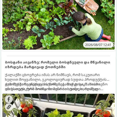
2026/08/07 12:41
ბოსტანი აივანზე: რომელი ბოსტნეული და მწვანილი
იზრდება მარტივად ქოთნებში
ქალაქში ცხოვრება იმას არ ნიშნავს, რომ საკუთარი
ხელით მოყვანილი, ეკოლოგიურად სუფთა პროდუქტის
გემოზე უარი თქვათ. პატარა აივანიც კი საკმარისია
ქოთნებში მცენარეების მოშენება მარტივი, სასიამოვნო
იმისათვის, რომ მოიწყოთ მინი-ბოსტანი, საიდანაც
და ესთეტიკური ჰობია. მთავარია იცოდეთ, რომელი
ყოველდღიურად ახალ, არომატულ მწვანილსა და
კულტურები ეგუებიან ქოთნის პირობებს ყველაზე კარგად
ბოსტნეულს მოკრეფთ.
და როგორ მოუაროთ მათ სწორად.