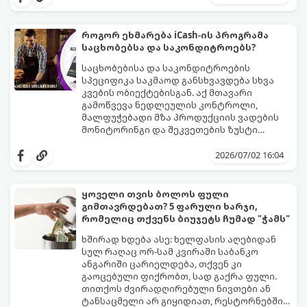
მაღაზიაში ნივთის შეკვეთა. ამის გაკეთება
გაიგოთ, როგორ მუშაობს ეს სისტემა და
ტელეფონით, სახლიდან გაუსვლელად,
როგორ გადადგათ პირველი ნაბიჯები
სულ რაღაც $10-ითაც კი შეგიძლიათ.
უსაფრთხოდ.
როგორ ეხმარება iCash-ის პროგრამა
საცხობებსა და საკონდიტროებს?
საცხობებისა და საკონდიტროების
სპეციფიკა საკმაოდ განსხვავდება სხვა
კვების ობიექტებისგან. აქ მთავარი
გამოწვევა ნედლეულის კონტროლი,
მალფუჭებადი მზა პროდუქციის ვადების
მონიტორინგი და შეკვეთების ზუსტი
დაგეგმვაა.
icash.ge
სპეციალურად ამ
ნიშისთვის შემუშავებულ ციფრულ
2026/07/02 16:04
გადაწყვეტილებებს აწვდის საცხობებსა და
საკონდიტროებს, რათა დაეხმაროს მათ
წარმოების ყოველი ეტაპის
ყოველი თვის ბოლოს ფული
ოპტიმიზაციაში.
გიმთავრდებათ? 5 ფარული ხარჯი,
რომელიც თქვენს ბიუჯეტს ჩუმად "ჭამს"
ხშირად ხდება ასე: ხელფასის აღებიდან
სულ რაღაც ორ-სამ კვირაში საბანკო
ანგარიში ცარიელდება, თქვენ კი
გაოცებული ფიქრობთ, სად გაქრა ფული.
თითქოს ძვირადღირებული ნივთები ან
ტანსაცმელი არ გიყიდიათ, რესტორნებშიც