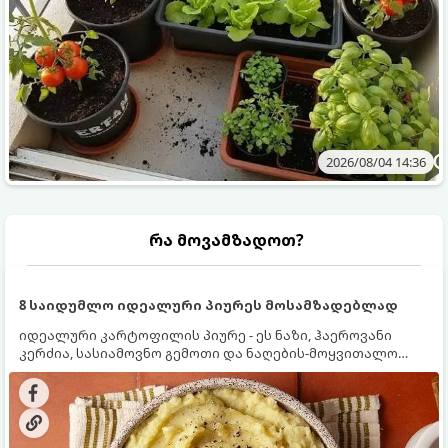
2026/08/04 14:36
რა მოვამზადოთ?
8 საიდუმლო იდეალური პიურეს მოსამზადებლად
იდეალური კარტოფილის პიურე - ეს ნაზი, ჰაეროვანი
კერძია, სასიამოვნო გემოთი და ნაღების-მოყვითალო
ფერით. მისი მომზადება ძალიან მარტივია, მაგრამ
არსებობს რამდენიმე საიდუმლო, რომლებიც უნდა
იცოდეთ, რომ პიურე იდეალურად გემრიელი გამოვიდეს.