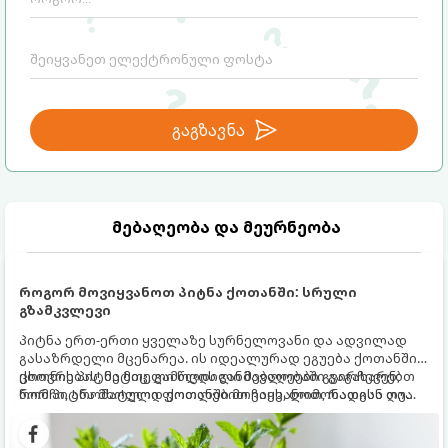
გაგზავნა
მებაღეობა და მეურნეობა
როგორ მოვიყვანოთ პიტნა ქოთანში: სრული
გზამკვლევი
პიტნა ერთ-ერთი ყველაზე სურნელოვანი და ადვილად
გასაზრდელი მცენარეა. ის იდეალურად ეგუება ქოთანში
ცხოვრებას, მეტიც, გამოცდილი მებაღეები გვირჩევენ,
ქოთნის პიტნა მთელი წლის განმავლობაში გაგახარებთ
რომ პიტნა მხოლოდ ქოთანში მოვიყვანოთ, რადგან ღია
ნორჩი, არომატული ფოთლებით ჩაის, ლიმონათისა თუ
გრუნტში (ბაღში) დარგვისას ის ფესვებით ძალიან
კერძებისთვის.
სწრაფად ვრცელდება და სხვა მცენარეებს ავიწროებს.