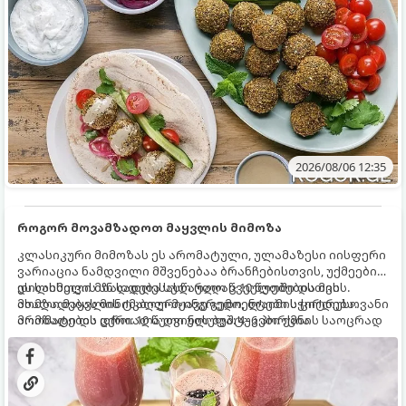
2026/08/06 12:35
როგორ მოვამზადოთ მაყვლის მიმოზა
კლასიკური მიმოზას ეს არომატული, ულამაზესი იისფერი
ვარიაცია ნამდვილი მშვენებაა ბრანჩებისთვის, უქმეების
დილისთვის ან სადღესასწაულო წვეულებებისთვის.
ეს სასმელი მზადდება სულ რაღაც 10 წუთში და მის
ახალი მაყვლის ტკბილ-მჟავე გემო, ლაიმის ციტრუსოვანი
მომზადებას მინიმალური ინგრედიენტები სჭირდება.
არომატი და ცქრიალა ღვინის ბუშტუკები ქმნის საოცრად
მომზადების დრო: 10 წუთი ულუფა: 4–6 პორცია
დახვეწილ და მაგრილებელ კოქტეილს.