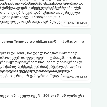
ბის განმავლობაში ნანატრი ამანათი ჩამოდის და
 კატეგორია უნდა მონიშნოს. სინამდვილეში,
დ ვიწროა, ხოლო ქურთუკი გიგანტური.
ას სრულიად განსხვავებული სტანდარტები აქვს.
ლოთ ნივთების უკან დაბრუნების დამქანცველი
დაში გამოკეტვა, გამოიყენეთ ეს 3
ებიც ყოველთვის იდეალურ შედეგს მოგცემთ:
2026/07/20 14:20
ივთი Temu-სა და AliExpress-ზე: გზამკვლევი
Express და Temu, ნამდვილ სავაჭრო სამოთხედ
თ აბსოლუტურად ყველაფერი - ტანსაცმლიდან და
აური საყოფაცხოვრებო ხრიკებით დამთავრებული,
ა, დაბალ ფასს თავისი რისკები ახლავს: ალბათ
 ამანათი იმედგაცრუებად არ იქცეს,
იდან
ორმების შიდა ალგორითმების „კითხვა“.
„რა შევუკვეთე და რა ჩამოვიდა“.
ლევს, თუ როგორ გაშიფროთ რეიტინგები,
2026/07/09 14:10
ც ხარისხიანი პროდუქტი.
რთველოში: ყველაფერი 300-ლარიან ლიმიტსა