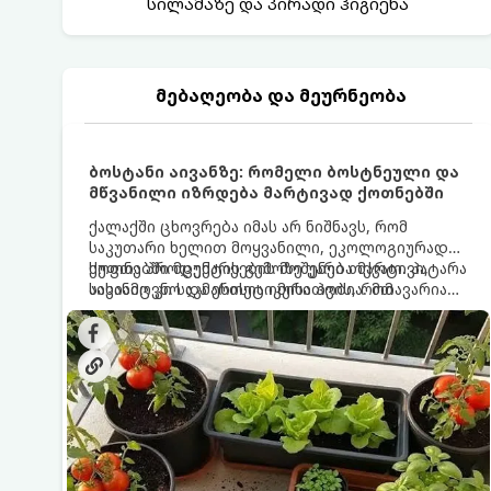
სილამაზე და პირადი ჰიგიენა
მებაღეობა და მეურნეობა
ბოსტანი აივანზე: რომელი ბოსტნეული და
მწვანილი იზრდება მარტივად ქოთნებში
ქალაქში ცხოვრება იმას არ ნიშნავს, რომ
საკუთარი ხელით მოყვანილი, ეკოლოგიურად
სუფთა პროდუქტის გემოზე უარი თქვათ. პატარა
ქოთნებში მცენარეების მოშენება მარტივი,
აივანიც კი საკმარისია იმისათვის, რომ
სასიამოვნო და ესთეტიკური ჰობია. მთავარია
მოიწყოთ მინი-ბოსტანი, საიდანაც
იცოდეთ, რომელი კულტურები ეგუებიან
ყოველდღიურად ახალ, არომატულ მწვანილსა
ქოთნის პირობებს ყველაზე კარგად და როგორ
და ბოსტნეულს მოკრეფთ.
მოუაროთ მათ სწორად.