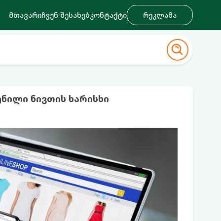
მთავარი
ჩვენ შესახებ
კონტაქტი
რეკლამა
ნილი ნივთის ხარისხი