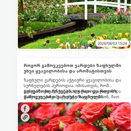
2026/08/03 15:24
როგორ გამოვკვებოთ ვარდები ზაფხულში
უხვი ყვავილობისა და არომატისთვის
ზაფხული ვარდების აქტიური ყვავილობისა და
სურნელების პერიოდია. იმისათვის, რომ
ბუჩქებმა უხვად, ხანგრძლივად იყვავილონ და
გთავაზობთ რჩევებს, თუ რით და როგორ
მსხვილი, კაშკაშა კვირტები გამოიტანონ, მათ
გამოვკვებოთ ვარდები ზაფხულში
რეგულარული და სწორი გამოკვება
საუკეთესო შედეგის მისაღწევად:
სჭირდებათ. ზაფხულის პერიოდში მცენარის
მოთხოვნილებები იცვლება, ამიტომ
მნიშვნელოვანია ვიცოდეთ, რომელი სასუქები
გამოიყენება ამ დროს.