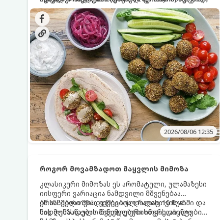
სალათებთან ერთად ან ტახინის (სესამის)
იდეალურად შეინარჩუნოს და არ დაიშალოს.
დრო: 10–15 წუთი ულუფა: 20–24 ცალი ბურთულა
სოუსთან მირთმევისთვის.
(4–6 პორცია)
2026/08/06 12:35
როგორ მოვამზადოთ მაყვლის მიმოზა
კლასიკური მიმოზას ეს არომატული, ულამაზესი
იისფერი ვარიაცია ნამდვილი მშვენებაა
ბრანჩებისთვის, უქმეების დილისთვის ან
ეს სასმელი მზადდება სულ რაღაც 10 წუთში და
სადღესასწაულო წვეულებებისთვის. ახალი
მის მომზადებას მინიმალური ინგრედიენტები