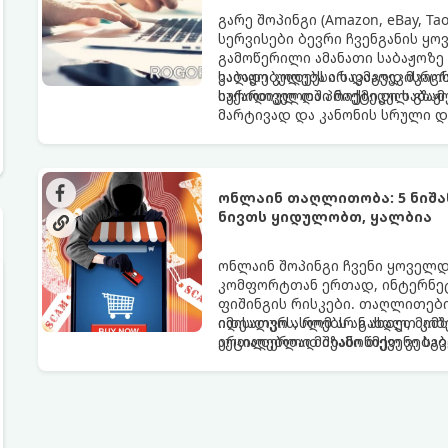
გარე შოპინგი (Amazon, eBay, Ta
სერვისები ბევრი ჩვენგანის ყო
გამოწერილი ამანათი საბაჟოზე
ვალდებულება არ დაგვეკისროს
საბაჟო კოდექსი საკმაოდ მკაც
საქართველოში მოქმედი საბაჟ
იურიდიულ და პრაქტიკულ გზამ
მარტივად და კანონის სრული დ
ონლაინ თაღლითობა: 5 ნიშან
ნივთს ყიდულობთ, ყალბია
ონლაინ შოპინგი ჩვენი ყოველდ
კომფორტთან ერთად, ინტერნეტ
ფიშინგის რისკები. თაღლითები
იდეალურ ასლებს ან ახალ, მი
იმისათვის, რომ არ გახდეთ კი
ერთადერთი მიზანი თქვენი საბა
აუცილებლად შეამოწმეთ ვებგვერ
თაღლითურად მითვისებაა.