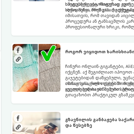
იმედგაცრუება, როდესაც კვირე
საიტებზეც ავტომატურად იგივე
აღმოაჩენთ, რომ კაბა ზედმეტა
სხვადასხვა ბრენდსა და ქვეყან
იმისათვის, რომ თავიდან აიცი
პროცედურა ან ტანსაცმლის კარა
პროფესიონალური ხრიკი, რომლ
როგორ ვიყიდოთ ხარისხიანი ნ
ჩინური ონლაინ-გიგანტები, Ali
იქცნენ. აქ შეგიძლიათ იპოვო
გაჯეტებიდან დაწყებული, უცნ
თანაც სასაცილო ფასებში. თუმც
იმისათვის, რომ თქვენი მორიგი
ყველას გინახავთ მიმები სერი
აუცილებელია ისწავლოთ პლატფ
გთავაზობთ პრაქტიკულ გზამკვ
რევიუები და შეარჩიოთ მართლა
გზავნილის განბაჟება საქა
და წესებზე