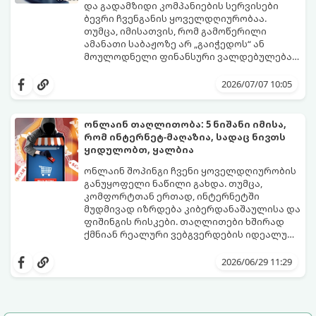
და გადამზიდი კომპანიების სერვისები
ბევრი ჩვენგანის ყოველდღიურობაა.
თუმცა, იმისათვის, რომ გამოწერილი
ამანათი საბაჟოზე არ „გაიჭედოს“ ან
მოულოდნელი ფინანსური ვალდებულება
არ დაგვეკისროს, აუცილებელია ზუსტად
საბაჟო კოდექსი საკმაოდ მკაცრია,
ვიცოდეთ საქართველოში მოქმედი საბაჟო
შეცდომები კი ძვირად ჯდება. გთავაზობთ
2026/07/07 10:05
რეგულაციები.
იურიდიულ და პრაქტიკულ გზამკვლევს,
რომელიც დაგეხმარებათ ამანათების
მარტივად და კანონის სრული დაცვით
ონლაინ თაღლითობა: 5 ნიშანი იმისა,
მიღებაში.
რომ ინტერნეტ-მაღაზია, სადაც ნივთს
ყიდულობთ, ყალბია
ონლაინ შოპინგი ჩვენი ყოველდღიურობის
განუყოფელი ნაწილი გახდა. თუმცა,
კომფორტთან ერთად, ინტერნეტში
მუდმივად იზრდება კიბერდანაშაულისა და
ფიშინგის რისკები. თაღლითები ხშირად
ქმნიან რეალური ვებგვერდების იდეალურ
ასლებს ან ახალ, მიმზიდველ ონლაინ-
იმისათვის, რომ არ გახდეთ
მაღაზიებს, რომელთა ერთადერთი მიზანი
კიბერთაღლითობის მსხვერპლი, ნივთის
2026/06/29 11:29
თქვენი საბანკო მონაცემების მოპარვა ან
შეძენამდე აუცილებლად შეამოწმეთ
თანხის თაღლითურად მითვისებაა.
ვებგვერდი ამ 5 საეჭვო ნიშანზე.