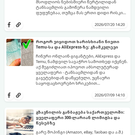
მსოფლიოს ნებისმიერი წერტილიდან
ტანსაცმლის გამოწერა ნამდვილი
ფუფუნებაა, თუმცა მას ერთი დიდი რისკი
ახლავს ზომის არასწორად შერჩევა.
ბევრს ჰგონია, რომ თუ საქართველოში „S“
ალბათ ყველას გამოგიცდიათ ისეთი
ან „M“ ზომას ატარებს, უცხოურ საიტებზეც
2026/07/20 14:20
იმედგაცრუება, როდესაც კვირების
ავტომატურად იგივე კატეგორია უნდა
განმავლობაში ნანატრი ამანათი ჩამოდის
მონიშნოს. სინამდვილეში, სხვადასხვა
და აღმოაჩენთ, რომ კაბა ზედმეტად
ბრენდსა და ქვეყანას სრულიად
როგორ ვიყიდოთ ხარისხიანი ნივთი
ვიწროა, ხოლო ქურთუკი გიგანტური.
განსხვავებული სტანდარტები აქვს.
Temu-სა და AliExpress-ზე: გზამკვლევი
იმისათვის, რომ თავიდან აიცილოთ
ნივთების უკან დაბრუნების დამქანცველი
ჩინური ონლაინ-გიგანტები, AliExpress და
პროცედურა ან ტანსაცმლის კარადაში
Temu, ნამდვილ სავაჭრო სამოთხედ იქცნენ.
გამოკეტვა, გამოიყენეთ ეს 3
აქ შეგიძლიათ იპოვოთ აბსოლუტურად
პროფესიონალური ხრიკი, რომლებიც
ყველაფერი - ტანსაცმლიდან და
ყოველთვის იდეალურ შედეგს მოგცემთ:
გაჯეტებიდან დაწყებული, უცნაური
საყოფაცხოვრებო ხრიკებით
დამთავრებული, თანაც სასაცილო
იმისათვის, რომ თქვენი მორიგი ამანათი
ფასებში. თუმცა, დაბალ ფასს თავისი
იმედგაცრუებად არ იქცეს, აუცილებელია
2026/07/09 14:10
რისკები ახლავს: ალბათ ყველას გინახავთ
ისწავლოთ პლატფორმების შიდა
მიმები სერიიდან
ალგორითმების „კითხვა“. გთავაზობთ
„რა შევუკვეთე და რა
ჩამოვიდა“.
პრაქტიკულ გზამკვლევს, თუ როგორ
გზავნილის განბაჟება საქართველოში:
გაშიფროთ რეიტინგები, რევიუები და
ყველაფერი 300-ლარიან ლიმიტსა და
შეარჩიოთ მართლაც ხარისხიანი
წესებზე
პროდუქტი.
გარე შოპინგი (Amazon, eBay, Taobao და ა.შ.)