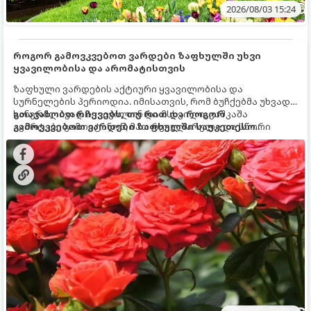
2026/08/03 15:24
როგორ გამოვკვებოთ ვარდები ზაფხულში უხვი
ყვავილობისა და არომატისთვის
ზაფხული ვარდების აქტიური ყვავილობისა და
სურნელების პერიოდია. იმისათვის, რომ ბუჩქებმა უხვად,
ხანგრძლივად იყვავილონ და მსხვილი, კაშკაშა
გთავაზობთ რჩევებს, თუ რით და როგორ
კვირტები გამოიტანონ, მათ რეგულარული და სწორი
გამოვკვებოთ ვარდები ზაფხულში საუკეთესო
გამოკვება სჭირდებათ. ზაფხულის პერიოდში მცენარის
შედეგის მისაღწევად:
მოთხოვნილებები იცვლება, ამიტომ მნიშვნელოვანია
ვიცოდეთ, რომელი სასუქები გამოიყენება ამ დროს.