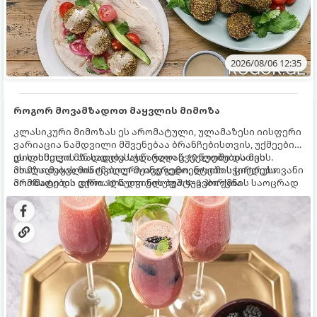
2026/08/06 12:35
როგორ მოვამზადოთ მაყვლის მიმოზა
კლასიკური მიმოზას ეს არომატული, ულამაზესი იისფერი
ვარიაცია ნამდვილი მშვენებაა ბრანჩებისთვის, უქმეების
დილისთვის ან სადღესასწაულო წვეულებებისთვის.
ეს სასმელი მზადდება სულ რაღაც 10 წუთში და მის
ახალი მაყვლის ტკბილ-მჟავე გემო, ლაიმის ციტრუსოვანი
მომზადებას მინიმალური ინგრედიენტები სჭირდება.
არომატი და ცქრიალა ღვინის ბუშტუკები ქმნის საოცრად
მომზადების დრო: 10 წუთი ულუფა: 4–6 პორცია
დახვეწილ და მაგრილებელ კოქტეილს.