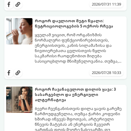
მენსტრუაცია.
ცვლილებები ამ მომენტამდე ბევრად ადრე
2026/07/31 11:39
იწყება - ამ გარდამავალ ეტაპს
პერიმენოპაუზა ეწოდება (რომელიც
საშუალოდ 40-დან 50 წლამდე ასაკში იწყება
როგორ დავლიოთ მეტი წყალი:
და შესაძლოა 4-დან 8 წლამდე
ნუტრიციოლოგების 5 ოქროს რჩევა
გაგრძელდეს).
იმისათვის, რომ ეს პერიოდი შფოთვის
გარეშე გაიაროთ, მნიშვნელოვანია
ყველამ ვიცით, რომ ორგანიზმის
იცოდეთ, რა სიგნალებს გზავნის ორგანიზმი
ნორმალური ფუნქციონირებისთვის,
და როგორ შეიმსუბუქოთ მდგომარეობა
ენერგიისთვის, კანის სილამაზისა და
მეან-გინეკოლოგებისა და
ნივთიერებათა ცვლისთვის წყლის
ნუტრიციოლოგების რეკომენდაციებით.
საკმარისი რაოდენობით მიღება
სასიცოცხლოდ მნიშვნელოვანია. თუმცა,
ყოველდღიური ფუსფუსის, საქმეებისა თუ
თუ ხშირად გავიწყდებათ წყლის
უბრალოდ ჩვევის არქონის გამო, დღის
დალევა ან მისი გემო მოსაწყენი
2026/07/28 10:33
განმავლობაში საჭირო ოდენობის წყლის
გეჩვენებათ, დიეტოლოგების ეს 5
დალევა ბევრისთვის ნამდვილ
მარტივი და ეფექტური რჩევა
გამოწვევად რჩება.
დაგეხმარებათ, წყლის სმა
როგორ ჩავანაცვლოთ დილის ყავა: 3
ყოველდღიურ, სასიამოვნო ჩვევად
სასარგებლო და ენერგიული
აქციოთ.
ალტერნატივა
ბევრი ჩვენგანისთვის დილა ყავის გარეშე
წარმოუდგენელია, თუმცა ჭარბი კოფეინი
ხშირად იწვევს შფოთვას, არტერიული
წნევის მატებას ან ენერგიის მკვეთრ
ვარდნას დღის მეორე ნახევარში. თუ