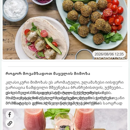
2026/08/06 12:35
როგორ მოვამზადოთ მაყვლის მიმოზა
კლასიკური მიმოზას ეს არომატული, ულამაზესი იისფერი
ვარიაცია ნამდვილი მშვენებაა ბრანჩებისთვის, უქმეების
დილისთვის ან სადღესასწაულო წვეულებებისთვის.
ეს სასმელი მზადდება სულ რაღაც 10 წუთში და მის
ახალი მაყვლის ტკბილ-მჟავე გემო, ლაიმის ციტრუსოვანი
მომზადებას მინიმალური ინგრედიენტები სჭირდება.
არომატი და ცქრიალა ღვინის ბუშტუკები ქმნის საოცრად
მომზადების დრო: 10 წუთი ულუფა: 4–6 პორცია
დახვეწილ და მაგრილებელ კოქტეილს.