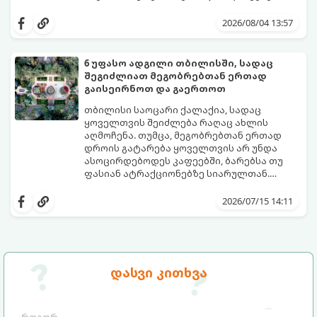
განწყობა საგრძნობლად გაგიფუჭოთ.
იმისათვის, რომ პლაჟზე თავი სრულიად
კომფორტულად იგრძნოთ და არაფერი
2026/08/04 13:57
გამოგრჩეთ, შევადგინეთ იდეალური
პლაჟის ჩანთის სრული ჩეკლისტი.
6 უფასო ადგილი თბილისში, სადაც
შეგიძლიათ მეგობრებთან ერთად
გაისეირნოთ და გაერთოთ
თბილისი საოცარი ქალაქია, სადაც
ყოველთვის შეიძლება რაღაც ახლის
აღმოჩენა. თუმცა, მეგობრებთან ერთად
დროის გატარება ყოველთვის არ უნდა
ასოცირდებოდეს კაფეებში, ბარებსა თუ
ფასიან ატრაქციონებზე სიარულთან.
ხანდახან საუკეთესო მოგონებები
თუ გსურთ ბიუჯეტის დაზოგვა, სუფთა
სრულიად უფასო, ღია და ესთეტიკურ
ჰაერზე გასეირნება, საინტერესო
2026/07/15 14:11
სივრცეებში იქმნება.
ლოკაციების დათვალიერება ან უბრალოდ
მყუდროდ პიკნიკის მოწყობა, გთავაზობთ 6
საუკეთესო უფასო ადგილს თბილისში,
სადაც მეგობრებთან ერთად დროს
შესანიშნავად გაატარებთ.
დასვი კითხვა