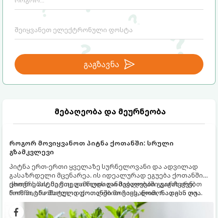
გაგზავნა
მებაღეობა და მეურნეობა
როგორ მოვიყვანოთ პიტნა ქოთანში: სრული
გზამკვლევი
პიტნა ერთ-ერთი ყველაზე სურნელოვანი და ადვილად
გასაზრდელი მცენარეა. ის იდეალურად ეგუება ქოთანში
ცხოვრებას, მეტიც, გამოცდილი მებაღეები გვირჩევენ,
ქოთნის პიტნა მთელი წლის განმავლობაში გაგახარებთ
რომ პიტნა მხოლოდ ქოთანში მოვიყვანოთ, რადგან ღია
ნორჩი, არომატული ფოთლებით ჩაის, ლიმონათისა თუ
გრუნტში (ბაღში) დარგვისას ის ფესვებით ძალიან
კერძებისთვის.
სწრაფად ვრცელდება და სხვა მცენარეებს ავიწროებს.