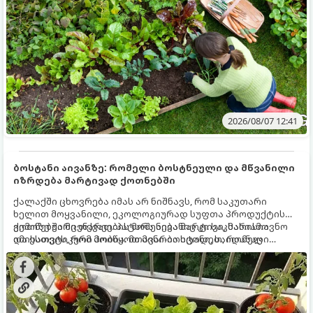
2026/08/07 12:41
ბოსტანი აივანზე: რომელი ბოსტნეული და მწვანილი
იზრდება მარტივად ქოთნებში
ქალაქში ცხოვრება იმას არ ნიშნავს, რომ საკუთარი
ხელით მოყვანილი, ეკოლოგიურად სუფთა პროდუქტის
გემოზე უარი თქვათ. პატარა აივანიც კი საკმარისია
ქოთნებში მცენარეების მოშენება მარტივი, სასიამოვნო
იმისათვის, რომ მოიწყოთ მინი-ბოსტანი, საიდანაც
და ესთეტიკური ჰობია. მთავარია იცოდეთ, რომელი
ყოველდღიურად ახალ, არომატულ მწვანილსა და
კულტურები ეგუებიან ქოთნის პირობებს ყველაზე კარგად
ბოსტნეულს მოკრეფთ.
და როგორ მოუაროთ მათ სწორად.