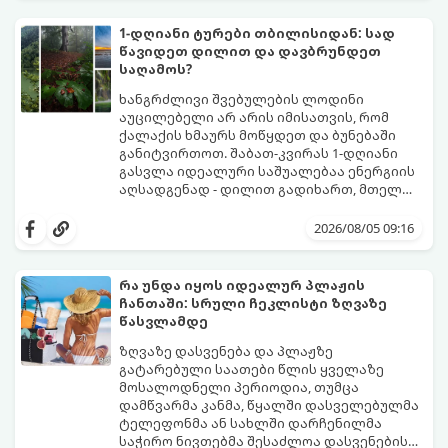
არამხოლოდ პატარებს, არამედ
მშობლებსაც მოუტანოს ნამდვილი
1-დღიანი ტურები თბილისიდან: სად
განტვირთვა.
წავიდეთ დილით და დავბრუნდეთ
საღამოს?
ხანგრძლივი შვებულების ლოდინი
აუცილებელი არ არის იმისათვის, რომ
ქალაქის ხმაურს მოწყდეთ და ბუნებაში
განიტვირთოთ. შაბათ-კვირას 1-დღიანი
გასვლა იდეალური საშუალებაა ენერგიის
აღსადგენად - დილით გადიხართ, მთელ
დღეს სუფთა ჰაერზე ატარებთ, საღამოს კი
გთავაზობთ 4 საუკეთესო, ბიუჯეტურ და
უკვე საკუთარ საწოლში გძინავთ.
მარტივ მარშრუტს თბილისიდან,
2026/08/05 09:16
რომლებიც დიდ დროსა და ფინანსებს არ
მოითხოვს.
რა უნდა იყოს იდეალურ პლაჟის
ჩანთაში: სრული ჩეკლისტი ზღვაზე
წასვლამდე
ზღვაზე დასვენება და პლაჟზე
გატარებული საათები წლის ყველაზე
მოსალოდნელი პერიოდია, თუმცა
დამწვარმა კანმა, წყალში დასველებულმა
ტელეფონმა ან სახლში დარჩენილმა
საჭირო ნივთებმა შესაძლოა დასვენების