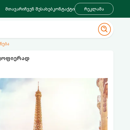
მთავარი
ჩვენ შესახებ
კონტაქტი
რეკლამა
ნება
აყოფიერად