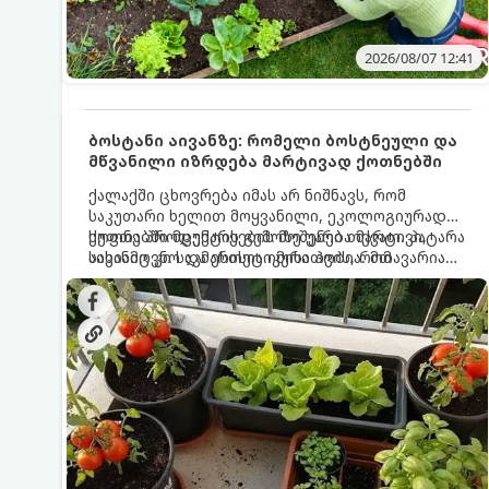
2026/08/07 12:41
ბოსტანი აივანზე: რომელი ბოსტნეული და
მწვანილი იზრდება მარტივად ქოთნებში
ქალაქში ცხოვრება იმას არ ნიშნავს, რომ
საკუთარი ხელით მოყვანილი, ეკოლოგიურად
სუფთა პროდუქტის გემოზე უარი თქვათ. პატარა
ქოთნებში მცენარეების მოშენება მარტივი,
აივანიც კი საკმარისია იმისათვის, რომ
სასიამოვნო და ესთეტიკური ჰობია. მთავარია
მოიწყოთ მინი-ბოსტანი, საიდანაც
იცოდეთ, რომელი კულტურები ეგუებიან
ყოველდღიურად ახალ, არომატულ მწვანილსა
ქოთნის პირობებს ყველაზე კარგად და როგორ
და ბოსტნეულს მოკრეფთ.
მოუაროთ მათ სწორად.