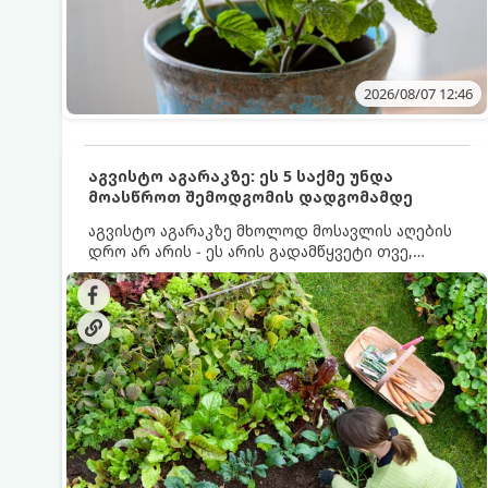
2026/08/07 12:46
აგვისტო აგარაკზე: ეს 5 საქმე უნდა
მოასწროთ შემოდგომის დადგომამდე
აგვისტო აგარაკზე მხოლოდ მოსავლის აღების
დრო არ არის - ეს არის გადამწყვეტი თვე,
როდესაც საფუძველი ეყრება მომავალი წლის
მოსავალს და ბაღი მზადდება შემოდგომა-
ზამთრის სეზონისთვის. იმისათვის, რომ
ნიადაგმა ენერგია აღიდგინოს, ხოლო
მცენარეებმა ზამთარს გაუძლონ, აგვისტოს
ბოლომდე 5 მნიშვნელოვანი საქმის გაკეთება
უნდა მოასწროთ: