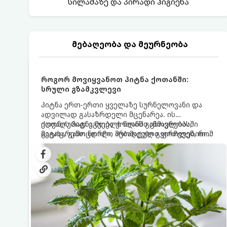
სილამაზე და პირადი ჰიგიენა
მებაღეობა და მეურნეობა
როგორ მოვიყვანოთ პიტნა ქოთანში:
სრული გზამკვლევი
პიტნა ერთ-ერთი ყველაზე სურნელოვანი და
ადვილად გასაზრდელი მცენარეა. ის
იდეალურად ეგუება ქოთანში ცხოვრებას,
ქოთნის პიტნა მთელი წლის განმავლობაში
მეტიც, გამოცდილი მებაღეები გვირჩევენ, რომ
გაგახარებთ ნორჩი, არომატული ფოთლებით
პიტნა მხოლოდ ქოთანში მოვიყვანოთ, რადგან
ჩაის, ლიმონათისა თუ კერძებისთვის.
ღია გრუნტში (ბაღში) დარგვისას ის ფესვებით
ძალიან სწრაფად ვრცელდება და სხვა
მცენარეებს ავიწროებს.