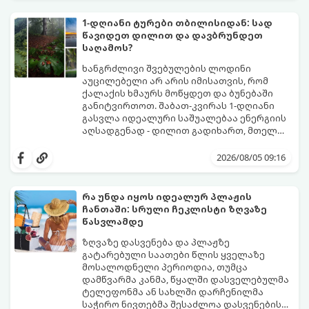
არამხოლოდ პატარებს, არამედ
მშობლებსაც მოუტანოს ნამდვილი
1-დღიანი ტურები თბილისიდან: სად
განტვირთვა.
წავიდეთ დილით და დავბრუნდეთ
საღამოს?
ხანგრძლივი შვებულების ლოდინი
აუცილებელი არ არის იმისათვის, რომ
ქალაქის ხმაურს მოწყდეთ და ბუნებაში
განიტვირთოთ. შაბათ-კვირას 1-დღიანი
გასვლა იდეალური საშუალებაა ენერგიის
აღსადგენად - დილით გადიხართ, მთელ
დღეს სუფთა ჰაერზე ატარებთ, საღამოს კი
გთავაზობთ 4 საუკეთესო, ბიუჯეტურ და
უკვე საკუთარ საწოლში გძინავთ.
მარტივ მარშრუტს თბილისიდან,
2026/08/05 09:16
რომლებიც დიდ დროსა და ფინანსებს არ
მოითხოვს.
რა უნდა იყოს იდეალურ პლაჟის
ჩანთაში: სრული ჩეკლისტი ზღვაზე
წასვლამდე
ზღვაზე დასვენება და პლაჟზე
გატარებული საათები წლის ყველაზე
მოსალოდნელი პერიოდია, თუმცა
დამწვარმა კანმა, წყალში დასველებულმა
ტელეფონმა ან სახლში დარჩენილმა
საჭირო ნივთებმა შესაძლოა დასვენების