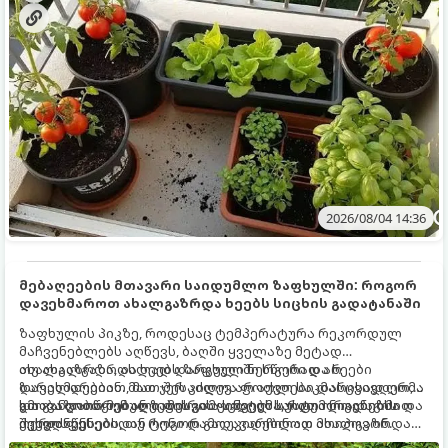
2026/08/04 14:36
მებაღეების მთავარი საიდუმლო ზაფხულში: როგორ
დავეხმაროთ ახალგაზრდა ხეებს სიცხის გადატანაში
ზაფხულის პიკზე, როდესაც ტემპერატურა რეკორდულ
მაჩვენებლებს აღწევს, ბაღში ყველაზე მეტად
ახალგაზრდა, ახლად დარგული ნერგები და ხეები
თუ ახალგაზრდა ხეებს ზაფხულში სწორად არ
ზარალდებიან. მათ ჯერ კიდევ არ აქვთ საკმარისად ღრმა
დავეხმარებით, მათ შესაძლოა ფოთლები დასცვივდეთ,
და განვითარებული ფესვთა სისტემა, რათა ნიადაგის
ხმობა დაიწყონ ან ზამთრის ყინვებს სუსტი ორგანიზმით
გთავაზობთ მებაღეების გამოცდილ საიდუმლოებებსა და
ქვედა ფენებიდან ტენი დამოუკიდებლად მოიპოვონ.
შეხვდნენ.
ოქროს წესებს, თუ როგორ გადავარჩინოთ ახალგაზრდა
ხეები ზაფხულის სიცხეში: