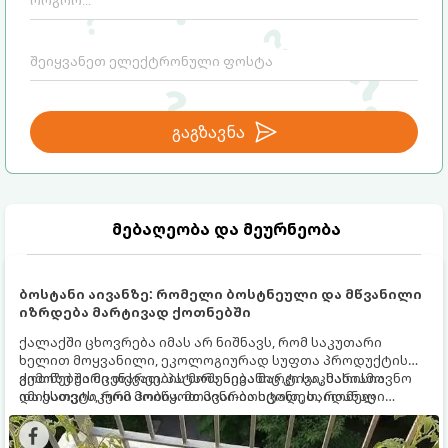
გაგზავნა
მებაღეობა და მეურნეობა
ბოსტანი აივანზე: რომელი ბოსტნეული და მწვანილი
იზრდება მარტივად ქოთნებში
ქალაქში ცხოვრება იმას არ ნიშნავს, რომ საკუთარი
ხელით მოყვანილი, ეკოლოგიურად სუფთა პროდუქტის
გემოზე უარი თქვათ. პატარა აივანიც კი საკმარისია
ქოთნებში მცენარეების მოშენება მარტივი, სასიამოვნო
იმისათვის, რომ მოიწყოთ მინი-ბოსტანი, საიდანაც
და ესთეტიკური ჰობია. მთავარია იცოდეთ, რომელი
ყოველდღიურად ახალ, არომატულ მწვანილსა და
კულტურები ეგუებიან ქოთნის პირობებს ყველაზე კარგად
ბოსტნეულს მოკრეფთ.
და როგორ მოუაროთ მათ სწორად.