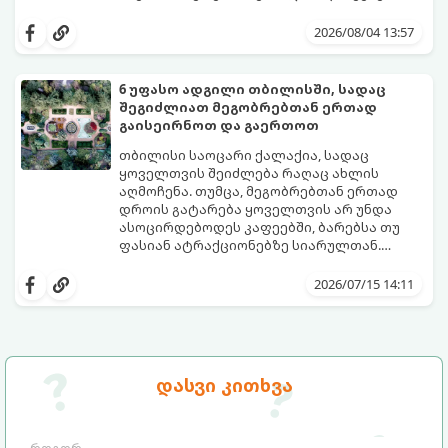
განწყობა საგრძნობლად გაგიფუჭოთ.
იმისათვის, რომ პლაჟზე თავი სრულიად
კომფორტულად იგრძნოთ და არაფერი
2026/08/04 13:57
გამოგრჩეთ, შევადგინეთ იდეალური
პლაჟის ჩანთის სრული ჩეკლისტი.
6 უფასო ადგილი თბილისში, სადაც
შეგიძლიათ მეგობრებთან ერთად
გაისეირნოთ და გაერთოთ
თბილისი საოცარი ქალაქია, სადაც
ყოველთვის შეიძლება რაღაც ახლის
აღმოჩენა. თუმცა, მეგობრებთან ერთად
დროის გატარება ყოველთვის არ უნდა
ასოცირდებოდეს კაფეებში, ბარებსა თუ
ფასიან ატრაქციონებზე სიარულთან.
ხანდახან საუკეთესო მოგონებები
თუ გსურთ ბიუჯეტის დაზოგვა, სუფთა
სრულიად უფასო, ღია და ესთეტიკურ
ჰაერზე გასეირნება, საინტერესო
2026/07/15 14:11
სივრცეებში იქმნება.
ლოკაციების დათვალიერება ან უბრალოდ
მყუდროდ პიკნიკის მოწყობა, გთავაზობთ 6
საუკეთესო უფასო ადგილს თბილისში,
სადაც მეგობრებთან ერთად დროს
შესანიშნავად გაატარებთ.
დასვი კითხვა