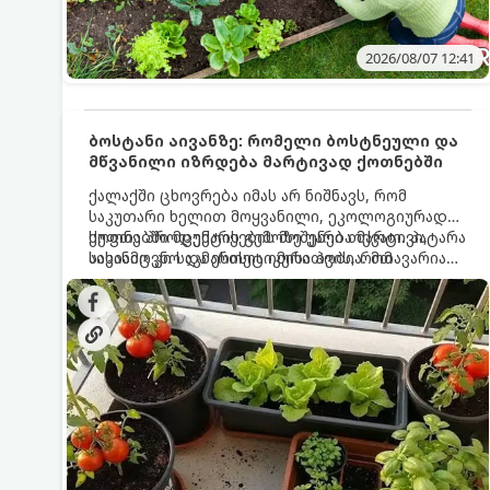
2026/08/07 12:41
ბოსტანი აივანზე: რომელი ბოსტნეული და
მწვანილი იზრდება მარტივად ქოთნებში
ქალაქში ცხოვრება იმას არ ნიშნავს, რომ
საკუთარი ხელით მოყვანილი, ეკოლოგიურად
სუფთა პროდუქტის გემოზე უარი თქვათ. პატარა
ქოთნებში მცენარეების მოშენება მარტივი,
აივანიც კი საკმარისია იმისათვის, რომ
სასიამოვნო და ესთეტიკური ჰობია. მთავარია
მოიწყოთ მინი-ბოსტანი, საიდანაც
იცოდეთ, რომელი კულტურები ეგუებიან
ყოველდღიურად ახალ, არომატულ მწვანილსა
ქოთნის პირობებს ყველაზე კარგად და როგორ
და ბოსტნეულს მოკრეფთ.
მოუაროთ მათ სწორად.