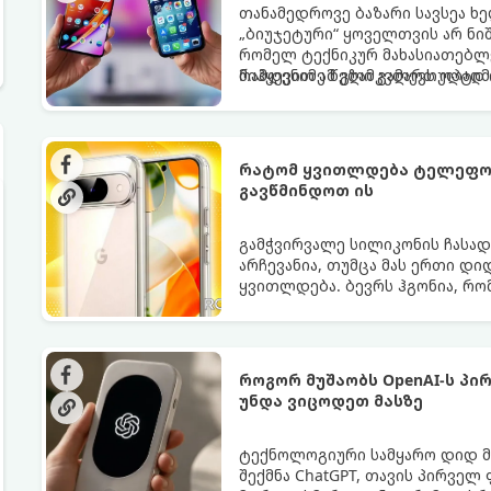
თანამედროვე ბაზარი სავსეა ხ
„ბიუჯეტური“ ყოველთვის არ ნი
რომელ ტექნიკურ მახასიათებლ
რამდენიმე წელი გამართულად ი
მიჰყევით ამ გზამკვლევს ოპტი
რატომ ყვითლდება ტელეფონ
გავწმინდოთ ის
გამჭვირვალე სილიკონის ჩასა
არჩევანია, თუმცა მას ერთი დი
ყვითლდება. ბევრს ჰგონია, რო
თუმცა არსებობს მეთოდები, რო
როგორ მუშაობს OpenAI-ს პ
უნდა ვიცოდეთ მასზე
ტექნოლოგიური სამყარო დიდ მ
შექმნა ChatGPT, თავის პირველ