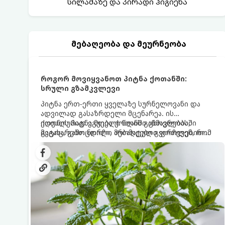
სილამაზე და პირადი ჰიგიენა
მებაღეობა და მეურნეობა
როგორ მოვიყვანოთ პიტნა ქოთანში:
სრული გზამკვლევი
პიტნა ერთ-ერთი ყველაზე სურნელოვანი და
ადვილად გასაზრდელი მცენარეა. ის
იდეალურად ეგუება ქოთანში ცხოვრებას,
ქოთნის პიტნა მთელი წლის განმავლობაში
მეტიც, გამოცდილი მებაღეები გვირჩევენ, რომ
გაგახარებთ ნორჩი, არომატული ფოთლებით
პიტნა მხოლოდ ქოთანში მოვიყვანოთ, რადგან
ჩაის, ლიმონათისა თუ კერძებისთვის.
ღია გრუნტში (ბაღში) დარგვისას ის ფესვებით
ძალიან სწრაფად ვრცელდება და სხვა
მცენარეებს ავიწროებს.