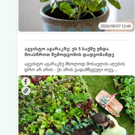
2026/08/07 12:46
აგვისტო აგარაკზე: ეს 5 საქმე უნდა
მოასწროთ შემოდგომის დადგომამდე
აგვისტო აგარაკზე მხოლოდ მოსავლის აღების
დრო არ არის - ეს არის გადამწყვეტი თვე,
როდესაც საფუძველი ეყრება მომავალი წლის
მოსავალს და ბაღი მზადდება შემოდგომა-
ზამთრის სეზონისთვის. იმისათვის, რომ
ნიადაგმა ენერგია აღიდგინოს, ხოლო
მცენარეებმა ზამთარს გაუძლონ, აგვისტოს
ბოლომდე 5 მნიშვნელოვანი საქმის გაკეთება
უნდა მოასწროთ: